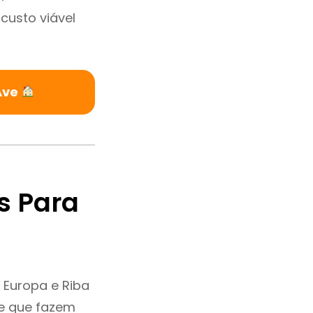
custo viável
Ave
s Para
 Europa e Riba
 e que fazem