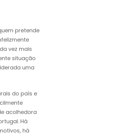
 quem pretende
nfelizmente
da vez mais
ente situação
nsiderada uma
rais do país e
acilmente
de acolhedora
rtugal. Há
motivos, há