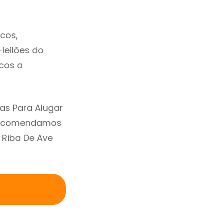
cos,
-leilões do
cos a
as Para Alugar
 Recomendamos
 Riba De Ave