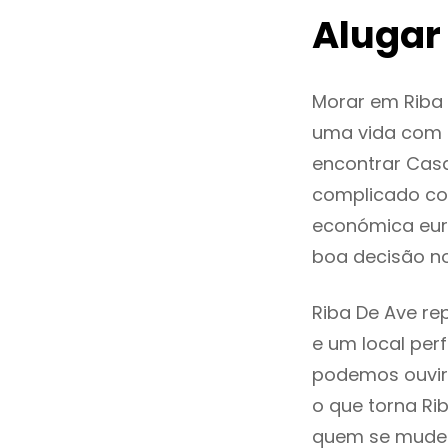
Alugar
Morar em Riba
uma vida com q
encontrar Cas
complicado co
económica euro
boa decisão n
Riba De Ave re
e um local perf
podemos ouvir
o que torna Ri
quem se mude p