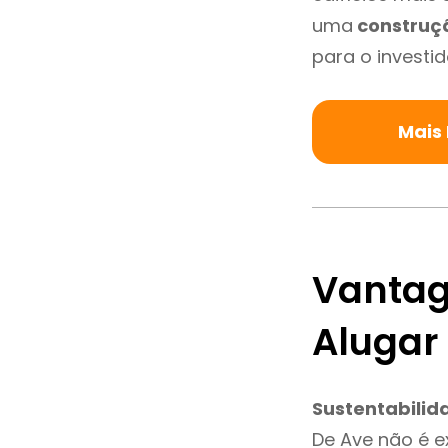
uma
construç
para o investid
Mais
Vantag
Alugar
Sustentabilid
De Ave não é 