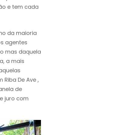
ção e tem cada
ho da maioria
os agentes
ho mas daquela
a, a mais
daquelas
 Riba De Ave ,
anela de
de juro com