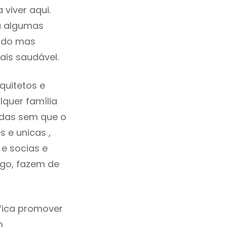
viver aqui.
a algumas
cado mas
ais saudável.
quitetos e
quer família
idas sem que o
 e unicas ,
e socias e
ego, fazem de
ifica promover
m