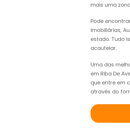
mais uma zona 
Pode encontrar
imobiliárias, A
estado. Tudo i
acautelar.
Uma das melho
em Riba De Av
que entre em c
através do for