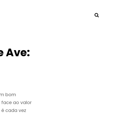
Searc
e Ave:
 um bom
 face ao valor
 é cada vez