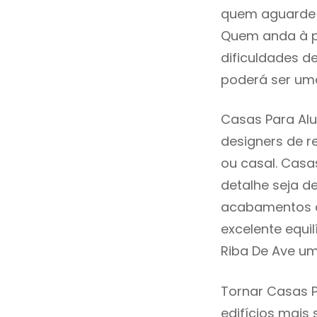
quem aguarde a
Quem anda à p
dificuldades d
poderá ser uma
Casas Para Alu
designers de 
ou casal. Casa
detalhe seja d
acabamentos de
excelente equi
Riba De Ave um
Tornar Casas P
edifícios mais