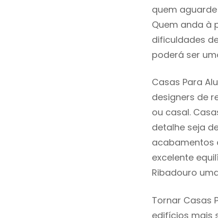
quem aguarde a
Quem anda à p
dificuldades d
poderá ser uma
Casas Para Alu
designers de 
ou casal. Casa
detalhe seja d
acabamentos de
excelente equi
Ribadouro uma 
Tornar Casas P
edifícios mais