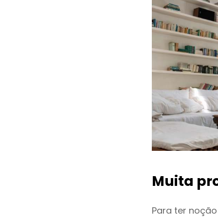
Muita pr
Para ter noçã