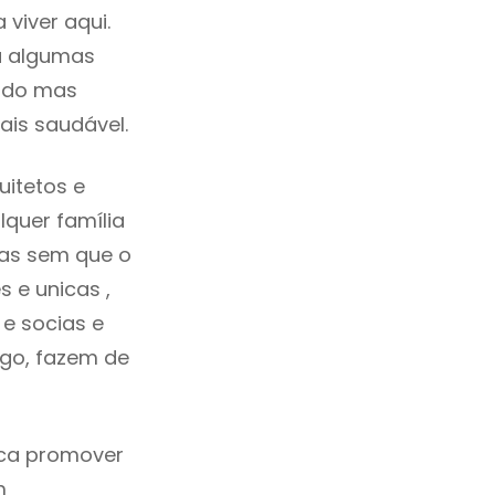
viver aqui.
a algumas
cado mas
ais saudável.
uitetos e
quer família
das sem que o
 e unicas ,
e socias e
ego, fazem de
ica promover
m