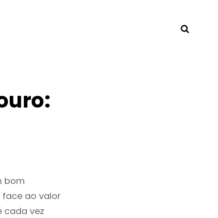
Searc
ouro:
um bom
 face ao valor
é cada vez