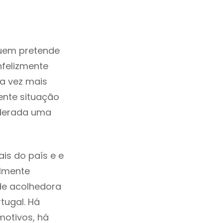
uem pretende
nfelizmente
a vez mais
ente situação
iderada uma
is do país e e
ilmente
de acolhedora
tugal. Há
motivos, há