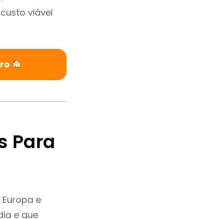
custo viável
uro
s Para
 Europa e
dia e que