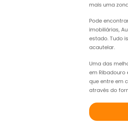
mais uma zona 
Pode encontrar
imobiliárias, A
estado. Tudo i
acautelar.
Uma das melho
em Ribadouro 
que entre em 
através do for