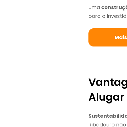
uma
construç
para o investid
Mais
Vantag
Alugar
Sustentabilid
Ribadouro não