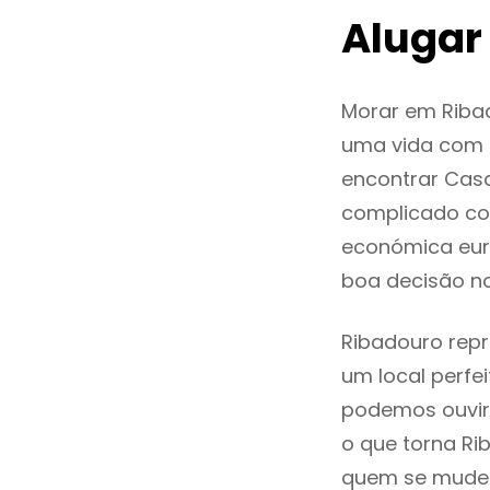
Alugar
Morar em Riba
uma vida com q
encontrar Cas
complicado co
económica euro
boa decisão n
Ribadouro repr
um local perfei
podemos ouvir
o que torna Ri
quem se mude p