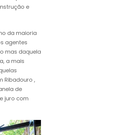
onstrução e
ho da maioria
os agentes
ho mas daquela
a, a mais
quelas
m Ribadouro ,
anela de
de juro com