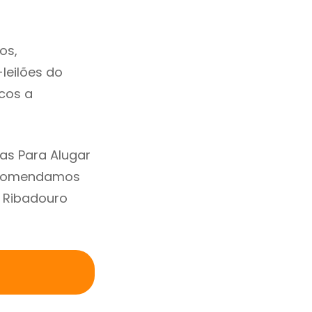
os,
-leilões do
cos a
as Para Alugar
Recomendamos
 Ribadouro