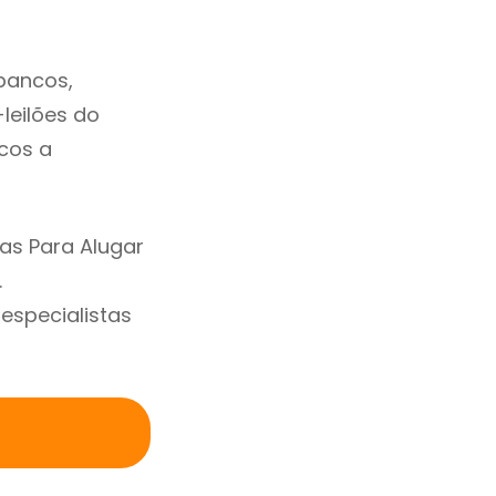
bancos,
-leilões do
cos a
as Para Alugar
.
specialistas