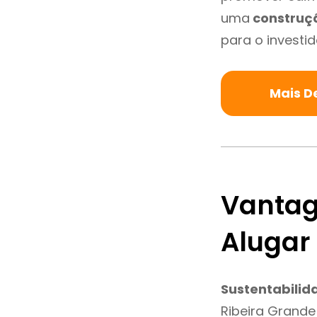
uma
construç
para o investid
Mais D
Vantag
Alugar
Sustentabilid
Ribeira Grande