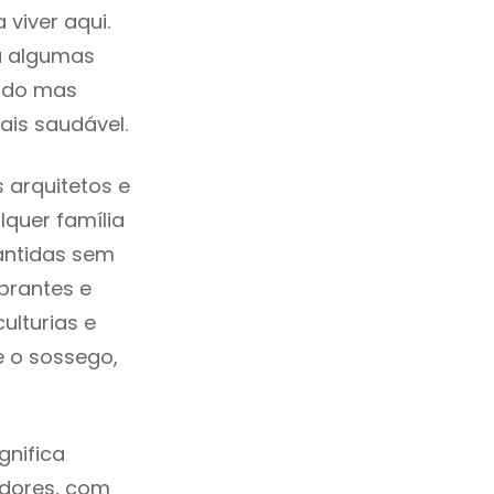
viver aqui.
a algumas
cado mas
ais saudável.
 arquitetos e
quer família
antidas sem
brantes e
ulturias e
e o sossego,
gnifica
adores, com