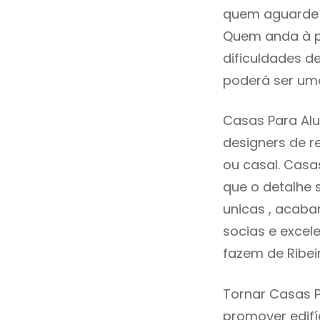
quem aguarde a
Quem anda à p
dificuldades d
poderá ser uma
Casas Para Alu
designers de 
ou casal. Casa
que o detalhe 
unicas , acaba
socias e excele
fazem de Ribei
Tornar Casas P
promover edifí