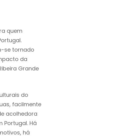
ara quem
ortugal.
m-se tornado
mpacto da
Ribeira Grande
lturais do
ruas, facilmente
de acolhedora
m Portugal. Há
motivos, há