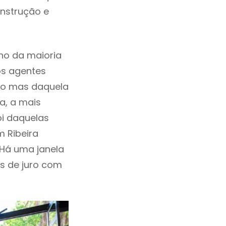
onstrução e
ho da maioria
os agentes
ho mas daquela
a, a mais
oi daquelas
m Ribeira
Há uma janela
as de juro com