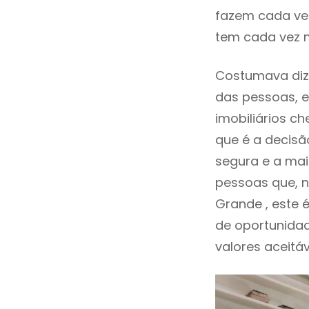
fazem cada vez
tem cada vez m
Costumava dize
das pessoas, e
imobiliários 
que é a decisã
segura e a mai
pessoas que, n
Grande , este
de oportunida
valores aceitáv