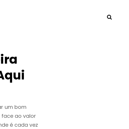
Searc
ira
Aqui
tar um bom
 face ao valor
nde é cada vez