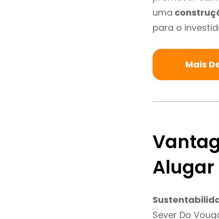
uma
construç
para o investid
Mais D
Vantag
Alugar
Sustentabilid
Sever Do Voug