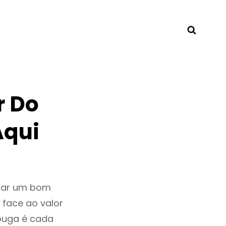
Searc
r Do
Aqui
ntar um bom
 face ao valor
ouga é cada