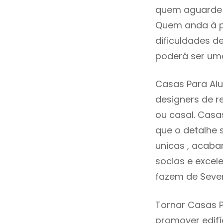
quem aguarde a
Quem anda à p
dificuldades d
poderá ser uma
Casas Para Alu
designers de 
ou casal. Casa
que o detalhe 
unicas , acaba
socias e excele
fazem de Seve
Tornar Casas P
promover edifí