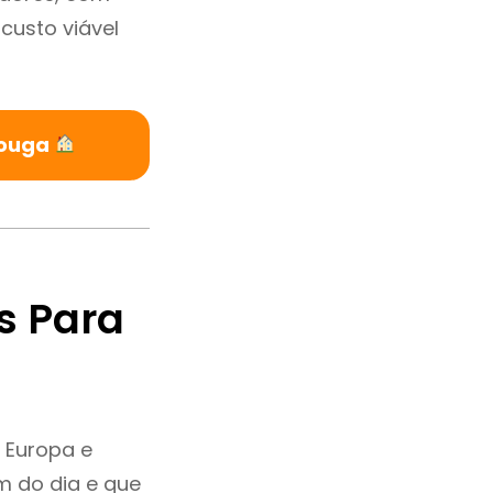
custo viável
Vouga
s Para
 Europa e
m do dia e que