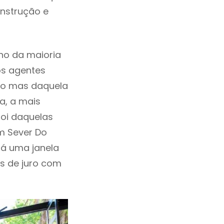
onstrução e
ho da maioria
os agentes
ho mas daquela
a, a mais
foi daquelas
m Sever Do
á uma janela
as de juro com