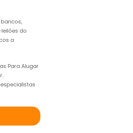
 bancos,
-leilões do
cos a
as Para Alugar
r.
specialistas