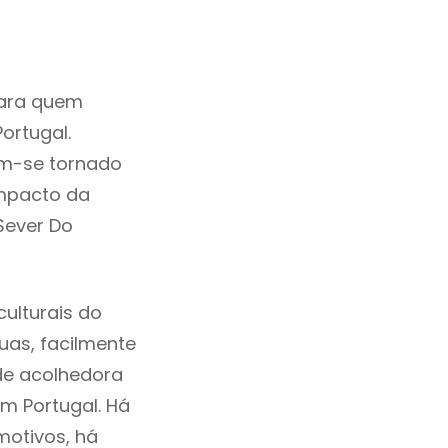
para quem
ortugal.
em-se tornado
mpacto da
Sever Do
ulturais do
ruas, facilmente
de acolhedora
m Portugal. Há
motivos, há