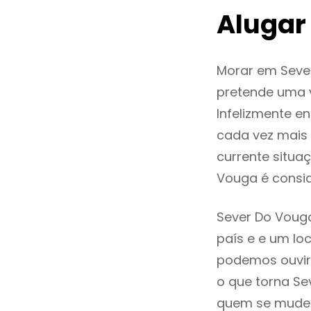
Alugar
Morar em Seve
pretende uma v
Infelizmente e
cada vez mais
currente situa
Vouga é consi
Sever Do Vouga
país e e um loc
podemos ouvir
o que torna Se
quem se mude p