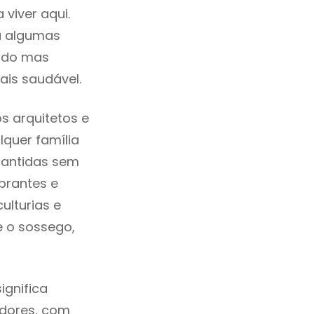
viver aqui.
a algumas
cado mas
ais saudável.
s arquitetos e
quer família
mantidas sem
brantes e
ulturias e
e o sossego,
ignifica
adores, com