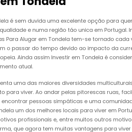
 em Tondela
ela é sem duvida uma excelente opção para que
ualidade e numa região táo unica em Portugal. I
as Para Alugar em Tondela tem-se tornado cada 
m o passar do tempo devido ao impacto da curr
peia. Ainda assim Investir em Tondela é consid
mento atual.
enta uma das maiores diversidades multiculturais
to para viver. Ao andar pelas pitorescas ruas, fac
 encontrar pessoas simpáticas e uma comunida
ndela um dos melhores locais para viver em Port
tivos profissionais e, entre muitos outros motiv
rma, que agora tem muitas vantagens para viver