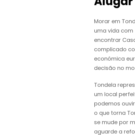
Alugar
Morar em Tond
uma vida com q
encontrar Cas
complicado co
económica euro
decisão no mo
Tondela repres
um local perfei
podemos ouvir
o que torna To
se mude por mo
aguarde a refo