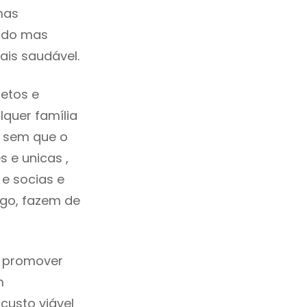
mas
cado mas
ais saudável.
etos e
quer família
s sem que o
 e unicas ,
e socias e
ego, fazem de
a promover
m
custo viável