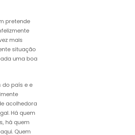
m pretende
nfelizmente
vez mais
ente situação
erada uma boa
 do país e e
ilmente
de acolhedora
ugal. Há quem
os, há quem
 aqui. Quem