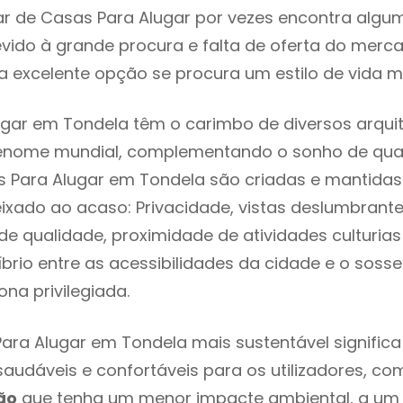
r de Casas Para Alugar por vezes encontra algu
evido à grande procura e falta de oferta do mer
 excelente opção se procura um estilo de vida m
gar em Tondela têm o carimbo de diversos arquit
renome mundial, complementando o sonho de qual
s Para Alugar em Tondela são criadas e mantida
eixado ao acaso: Privacidade, vistas deslumbrantes
 qualidade, proximidade de atividades culturias 
líbrio entre as acessibilidades da cidade e o soss
na privilegiada.
ara Alugar em Tondela mais sustentável signific
 saudáveis e confortáveis para os utilizadores, co
ão
que tenha um menor impacte ambiental, a um 