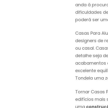
anda à procura
dificuldades d
poderá ser uma
Casas Para Alu
designers de 
ou casal. Casa
detalhe seja d
acabamentos de
excelente equi
Tondela uma zo
Tornar Casas P
edifícios mais
uma
construç