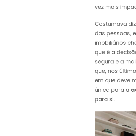
vez mais impac
Costumava dize
das pessoas, e
imobiliários 
que é a decisã
segura e a mai
que, nos últim
em que deve m
única para a
a
para si.