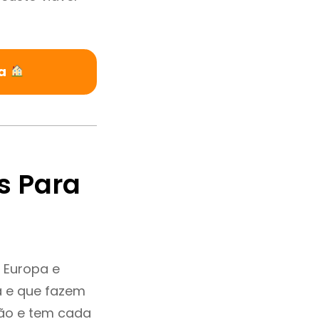
la
s Para
 Europa e
a e que fazem
ção e tem cada