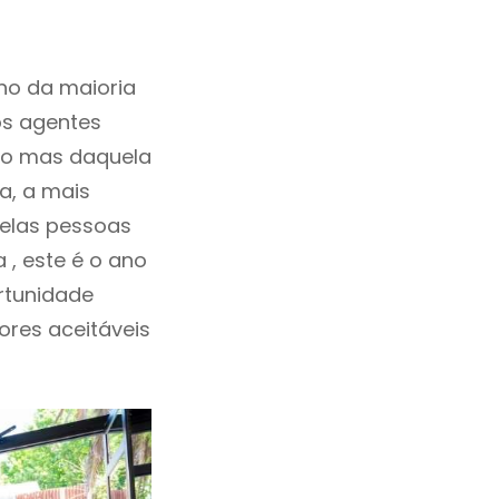
ho da maioria
os agentes
ho mas daquela
a, a mais
uelas pessoas
 , este é o ano
rtunidade
lores aceitáveis