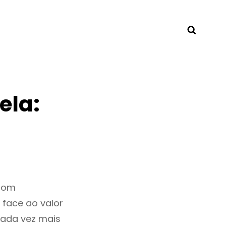
Searc
ela:
 bom
 face ao valor
ada vez mais