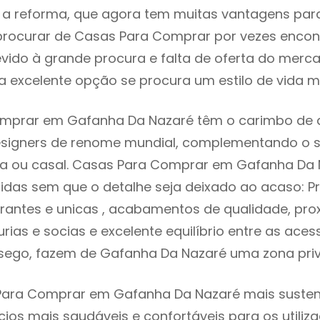
 reforma, que agora tem muitas vantagens para 
rocurar de Casas Para Comprar por vezes encon
evido à grande procura e falta de oferta do mer
 excelente opção se procura um estilo de vida m
mprar em Gafanha Da Nazaré têm o carimbo de 
designers de renome mundial, complementando o 
lia ou casal. Casas Para Comprar em Gafanha Da
idas sem que o detalhe seja deixado ao acaso: Pr
rantes e unicas , acabamentos de qualidade, pro
urias e socias e excelente equilíbrio entre as aces
sego, fazem de Gafanha Da Nazaré uma zona priv
Para Comprar em Gafanha Da Nazaré mais sustentá
cios mais saudáveis e confortáveis para os utiliz