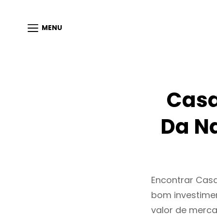
MENU
Casa
Da N
Encontrar Cas
bom investimen
valor de merc