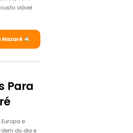
custo viável
a Nazaré
s Para
ré
 Europa e
rdem do dia e