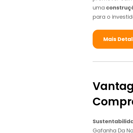
uma
construç
para o investid
Mais Deta
Vantag
Compra
Sustentabilid
Gafanha Da Na