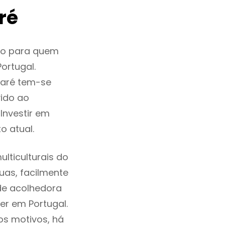
ré
ão para quem
ortugal.
zaré tem-se
ido ao
Investir em
 atual.
lticulturais do
ruas, facilmente
de acolhedora
er em Portugal.
os motivos, há