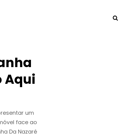
Searc
fanha
 Aqui
presentar um
móvel face ao
nha Da Nazaré