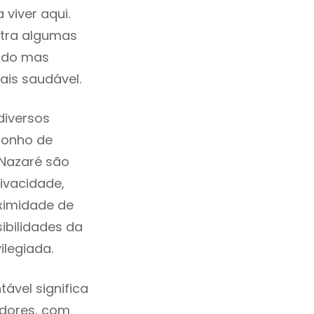
viver aqui.
tra algumas
cado mas
ais saudável.
diversos
sonho de
 Nazaré são
ivacidade,
ximidade de
sibilidades da
ilegiada.
vel significa
adores, com