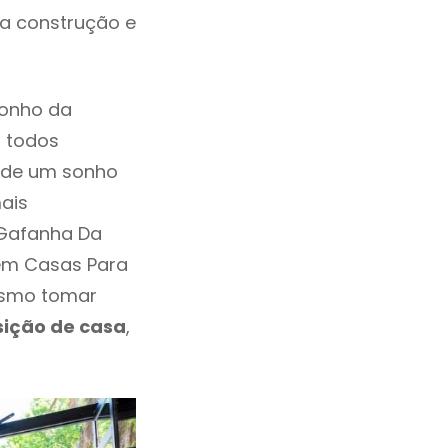
da construção e
sonho da
, todos
a de um sonho
ais
 Gafanha Da
 em Casas Para
esmo tomar
sição de casa
,