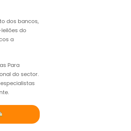
to dos bancos,
-leilões do
cos a
as Para
nal do sector.
specialistas
nte.