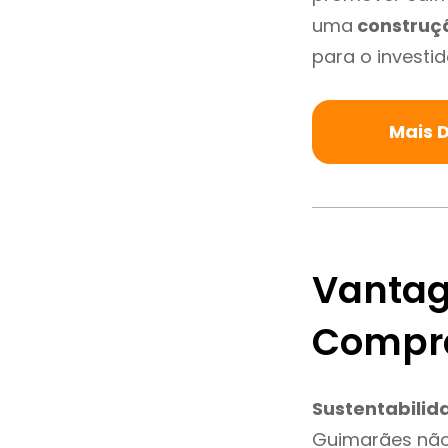
uma
construç
para o investid
Mais 
Vantag
Compr
Sustentabilid
Guimarães não