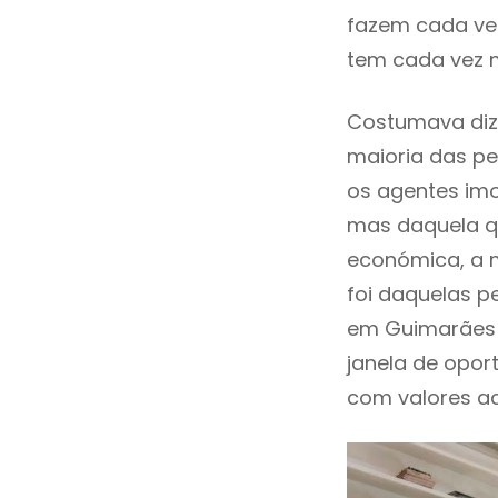
fazem cada vez
tem cada vez 
Costumava diz
maioria das pe
os agentes imo
mas daquela qu
económica, a m
foi daquelas p
em Guimarães 
janela de opor
com valores ace