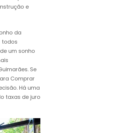
onstrução e
sonho da
, todos
a de um sonho
ais
Guimarães. Se
 Para Comprar
ecisão. Há uma
ndo taxas de juro