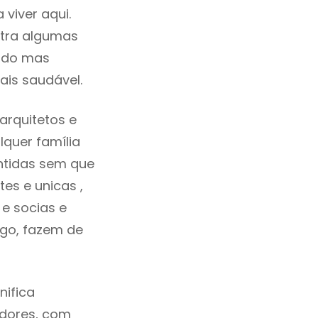
viver aqui.
tra algumas
cado mas
ais saudável.
rquitetos e
quer família
ntidas sem que
es e unicas ,
e socias e
ego, fazem de
nifica
adores, com