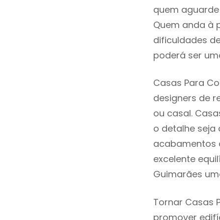
quem aguarde a
Quem anda à p
dificuldades d
poderá ser uma
Casas Para Co
designers de 
ou casal. Cas
o detalhe seja
acabamentos de
excelente equi
Guimarães uma
Tornar Casas 
promover edifí