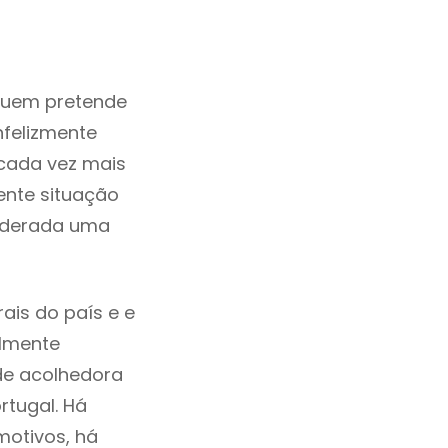
quem pretende
nfelizmente
cada vez mais
ente situação
siderada uma
ais do país e e
ilmente
de acolhedora
rtugal. Há
motivos, há