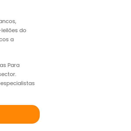
ancos,
-leilões do
cos a
as Para
ector.
specialistas