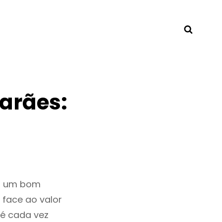
Searc
arães:
ar um bom
 face ao valor
é cada vez