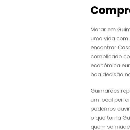
Compr
Morar em Guim
uma vida com q
encontrar Cas
complicado co
económica eur
boa decisão n
Guimarães repr
um local perfei
podemos ouvir
o que torna Gu
quem se mude p