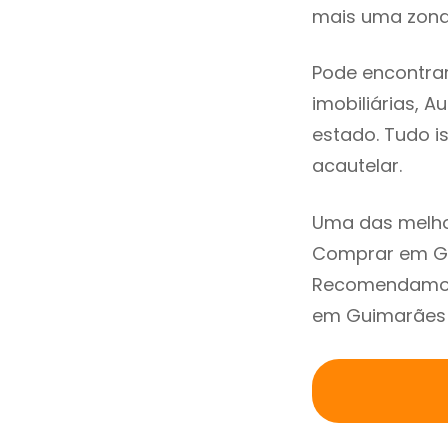
mais uma zona 
Pode encontra
imobiliárias, A
estado. Tudo i
acautelar.
Uma das melho
Comprar em Gu
Recomendamos 
em Guimarães a