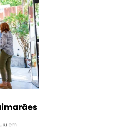
imarães
uiu em