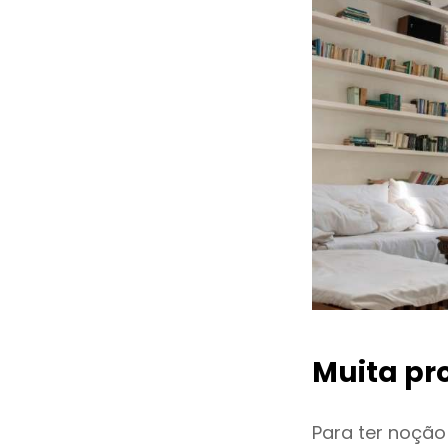
Muita pr
Para ter noçã