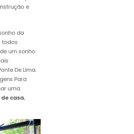
onstrução e
 sonho da
, todos
a de um sonho
ais
onte De Lima.
agens Para
mar uma
 de casa
,