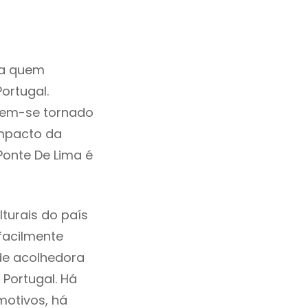
ra quem
ortugal.
tem-se tornado
mpacto da
Ponte De Lima é
turais do país
 facilmente
de acolhedora
 Portugal. Há
motivos, há