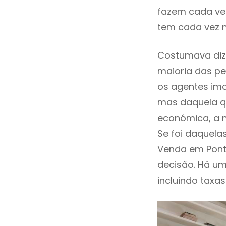
fazem cada vez
tem cada vez m
Costumava diz
maioria das pe
os agentes imo
mas daquela qu
económica, a m
Se foi daquela
Venda em Pont
decisão. Há um
incluindo taxas