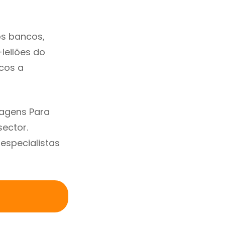
os bancos,
-leilões do
cos a
ragens Para
ector.
specialistas