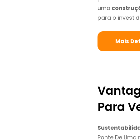
uma
construç
para o investid
Mais De
Vantag
Para V
Sustentabilid
Ponte De Lima 