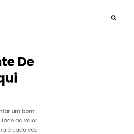
Searc
te De
qui
entar um bom
 face ao valor
ma é cada vez