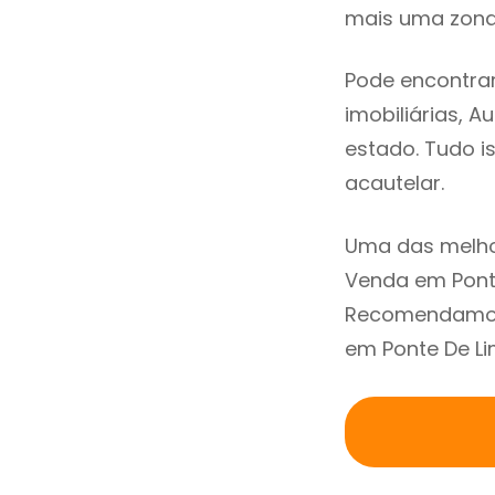
mais uma zona 
Pode encontra
imobiliárias, A
estado. Tudo i
acautelar.
Uma das melho
Venda em Ponte
Recomendamos 
em Ponte De Li