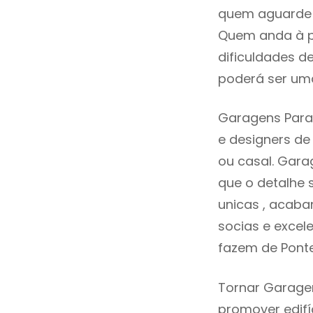
quem aguarde a
Quem anda à p
dificuldades d
poderá ser uma
Garagens Para 
e designers d
ou casal. Gar
que o detalhe 
unicas , acaba
socias e excele
fazem de Ponte
Tornar Garagen
promover edifí