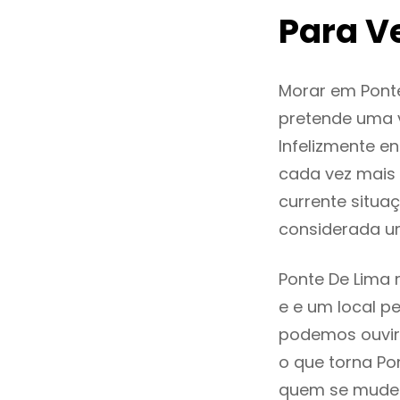
Para V
Morar em Pont
pretende uma v
Infelizmente 
cada vez mais
currente situa
considerada u
Ponte De Lima 
e e um local pe
podemos ouvir
o que torna Po
quem se mude p