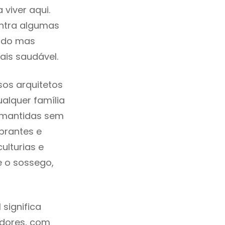
viver aqui.
ntra algumas
cado mas
ais saudável.
os arquitetos
alquer família
e mantidas sem
brantes e
ulturias e
e o sossego,
significa
adores, com