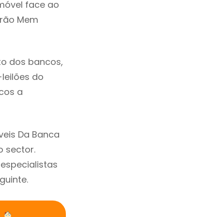
móvel face ao
irão Mem
to dos bancos,
-leilões do
cos a
veis Da Banca
 sector.
specialistas
guinte.
s