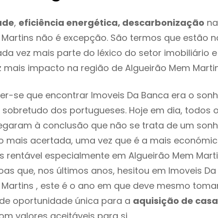
ade
,
eficiência energética, descarbonização
na
 Martins não é excepção. São termos que estão n
da vez mais parte do léxico do setor imobiliário 
 mais impacto na região de Algueirão Mem Marti
r-se que encontrar Imoveis Da Banca era o sonh
 sobretudo dos portugueses. Hoje em dia, todos 
chegaram à conclusão que não se trata de um son
o mais acertada, uma vez que é a mais económic
s rentável especialmente em Algueirão Mem Martin
as que, nos últimos anos, hesitou em Imoveis D
 Martins , este é o ano em que deve mesmo toma
 de oportunidade única para a
aquisição de casa
om valores aceitáveis para si.