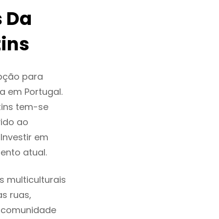
s Da
ins
pção para
a em Portugal.
tins tem-se
ido ao
Investir em
nto atual.
 multiculturais
as ruas,
a comunidade