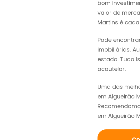
bom investimen
valor de merc
Martins é cada
Pode encontrar
imobiliárias, A
estado. Tudo i
acautelar.
Uma das melho
em Algueirão M
Recomendamos 
em Algueirão M
Co