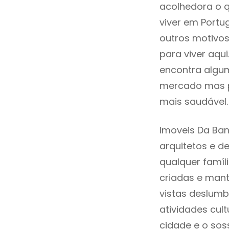
acolhedora o q
viver em Portu
outros motivo
para viver aqu
encontra algum
mercado mas p
mais saudável.
Imoveis Da Ba
arquitetos e 
qualquer famíl
criadas e mant
vistas deslumb
atividades cult
cidade e o sos