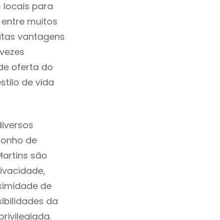
 locais para
 entre muitos
itas vantagens
 vezes
de oferta do
tilo de vida
iversos
sonho de
Martins são
ivacidade,
ximidade de
sibilidades da
rivilegiada.