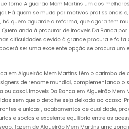
ue torna Algueirão Mem Martins um dos melhores
gal. Há quem se mude por motivos profissionais e,
s, há quem aguarde a reforma, que agora tem mu
i. Quem anda à procurar de Imoveis Da Banca por
as dificuldades devido à grande procura e falta 
oderá ser uma excelente opção se procura um es
nca em Algueirão Mem Martins têm o carimbo de d
designers de renome mundial, complementando o 
ia ou casal. Imoveis Da Banca em Algueirão Mem 
idas sem que o detalhe seja deixado ao acaso: Pr
rantes e unicas , acabamentos de qualidade, pro
urias e socias e excelente equilíbrio entre as aces
sego, fazem de Algueirão Mem Martins uma zona p