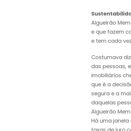
Sustentabilid
Algueirão Mem
e que fazem ca
e tem cada vez
Costumava dize
das pessoas, e
imobiliários 
que é a decisã
segura e a mai
daquelas pesso
Algueirão Mem
Há uma janela
taxas de juro c