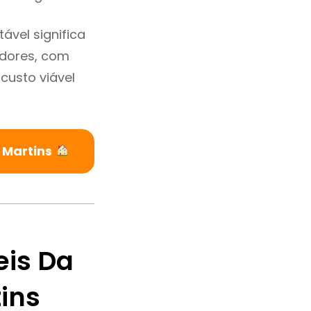
ável significa
adores, com
custo viável
 Martins
eis Da
ins