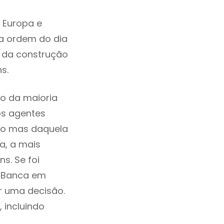
 Europa e
a ordem do dia
e da construção
ns.
o da maioria
os agentes
ho mas daquela
a, a mais
s. Se foi
a Banca em
r uma decisão.
, incluindo