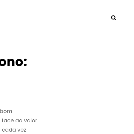
Searc
ono:
m bom
 face ao valor
 cada vez