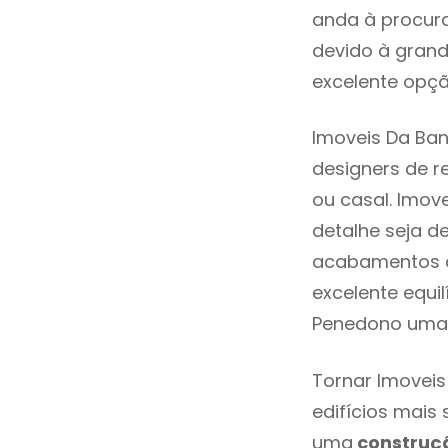
anda à procura
devido à grand
excelente opçã
Imoveis Da Ba
designers de 
ou casal. Imo
detalhe seja d
acabamentos de
excelente equi
Penedono uma 
Tornar Imoveis
edifícios mais
uma
construç