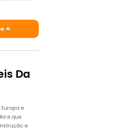
no
eis Da
 Europa e
ia e que
onstrução e