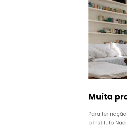
Muita pr
Para ter noçã
o Instituto Na