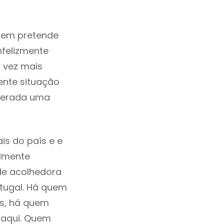
uem pretende
nfelizmente
 vez mais
ente situação
iderada uma
is do país e e
ilmente
de acolhedora
tugal. Há quem
os, há quem
 aqui. Quem