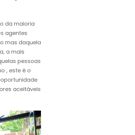
o da maioria
os agentes
ho mas daquela
a, a mais
aquelas pessoas
 , este é o
 oportunidade
lores aceitáveis