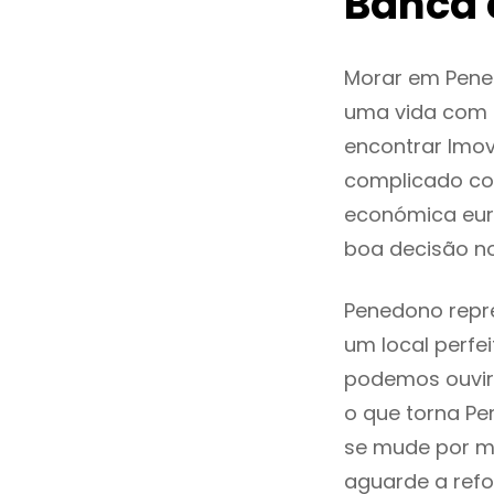
Banca
Morar em Pene
uma vida com q
encontrar Imo
complicado co
económica eur
boa decisão n
Penedono repre
um local perfei
podemos ouvir
o que torna Pe
se mude por mo
aguarde a refo