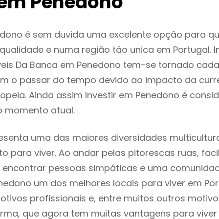
 em Penedono
dono é sem duvida uma excelente opção para q
ualidade e numa região táo unica em Portugal. I
veis Da Banca em Penedono tem-se tornado cada
m o passar do tempo devido ao impacto da curr
opeia. Ainda assim Investir em Penedono é cons
o momento atual.
senta uma das maiores diversidades multicultura
to para viver. Ao andar pelas pitorescas ruas, fac
 encontrar pessoas simpáticas e uma comunida
nedono um dos melhores locais para viver em Por
tivos profissionais e, entre muitos outros motiv
rma, que agora tem muitas vantagens para viver