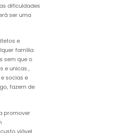
as dificuldades
erá ser uma
tetos e
quer família
as sem que o
 e unicas ,
e socias e
ego, fazem de
ca promover
m
custo viável