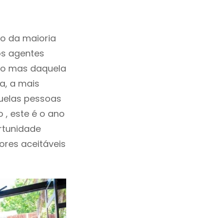
o da maioria
os agentes
ho mas daquela
a, a mais
quelas pessoas
 , este é o ano
rtunidade
lores aceitáveis