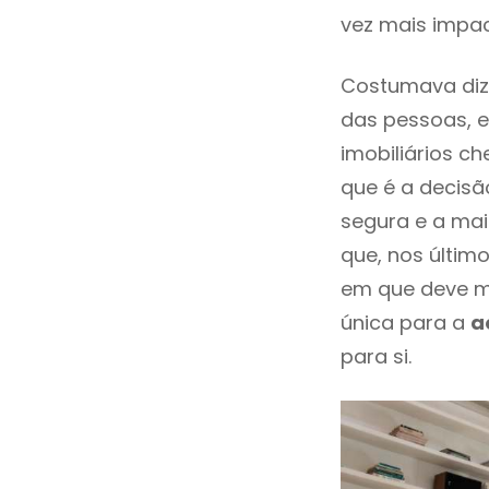
vez mais impa
Costumava dize
das pessoas, e
imobiliários 
que é a decisã
segura e a mai
que, nos últim
em que deve m
única para a
a
para si.