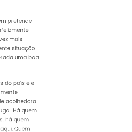
em pretende
nfelizmente
vez mais
ente situação
derada uma boa
s do país e e
ilmente
de acolhedora
tugal. Há quem
os, há quem
 aqui. Quem