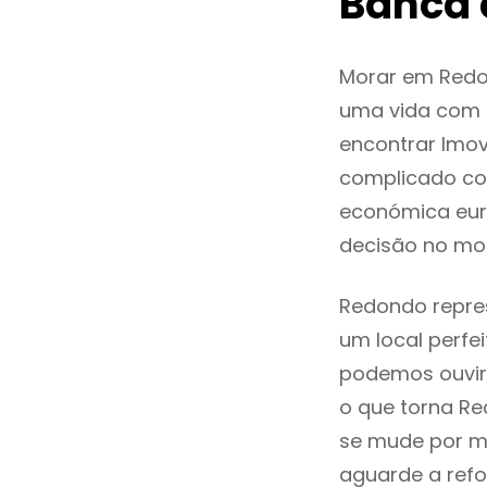
Banca
Morar em Redo
uma vida com q
encontrar Imo
complicado co
económica eur
decisão no mo
Redondo repres
um local perfei
podemos ouvir
o que torna Re
se mude por mo
aguarde a refo