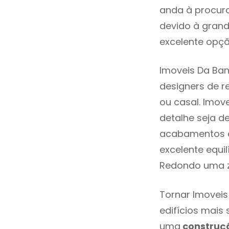
anda à procura
devido à grand
excelente opçã
Imoveis Da Ba
designers de 
ou casal. Imo
detalhe seja d
acabamentos de
excelente equi
Redondo uma z
Tornar Imoveis
edifícios mais
uma
construç