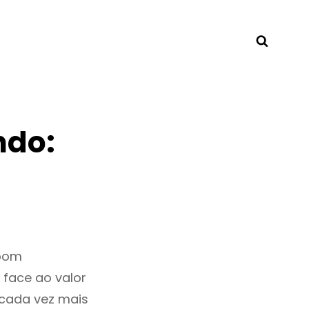
Searc
ndo:
 bom
 face ao valor
cada vez mais