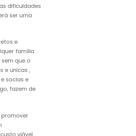
as dificuldades
erá ser uma
etos e
quer família
s sem que o
 e unicas ,
e socias e
ego, fazem de
a promover
m
custo viável