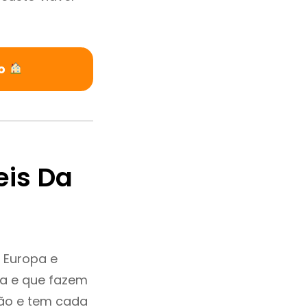
do
eis Da
 Europa e
a e que fazem
ção e tem cada