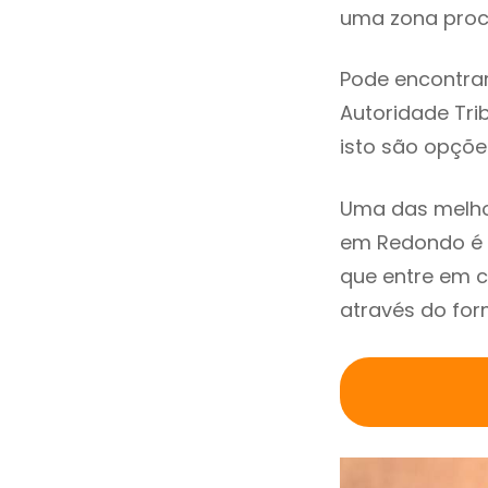
uma zona procu
Pode encontrar
Autoridade Trib
isto são opçõe
Uma das melho
em Redondo é 
que entre em 
através do for