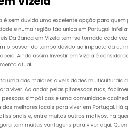
em Vizela
la é sem duvida uma excelente opção para quem
dade e numa região táo unica em Portugal. Infeli
eis Da Banca em Vizela tem-se tornado cada vez
m o passar do tempo devido ao impacto da curr
peia. Ainda assim Investir em Vizela é consider
mento atual.
nta uma das maiores diversidades multiculturais 
 para viver. Ao andar pelas pitorescas ruas, facil
ar pessoas simpáticas e uma comunidade acolhed
m dos melhores locais para viver em Portugal. H
ofissionais e, entre muitos outros motivos, há q
gora tem muitas vantagens para viver aqui. Que