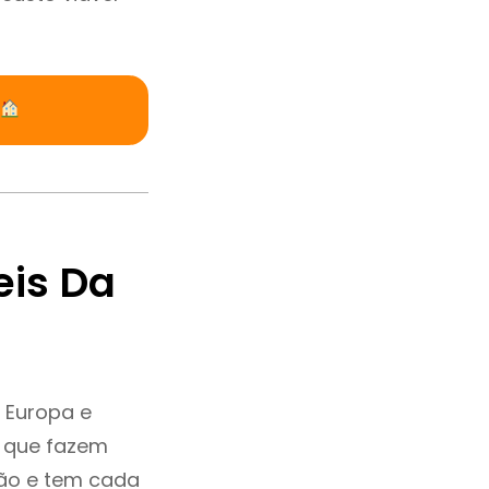
eis Da
 Europa e
e que fazem
ção e tem cada