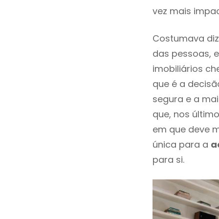
vez mais impac
Costumava dize
das pessoas, e
imobiliários 
que é a decisã
segura e a mai
que, nos últim
em que deve m
única para a
a
para si.