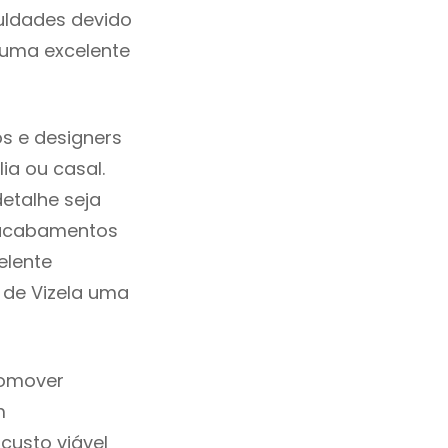
uldades devido
 uma excelente
s e designers
a ou casal.
etalhe seja
, acabamentos
elente
m de Vizela uma
romover
m
custo viável