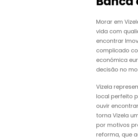
Banca 
Morar em Vize
vida com quali
encontrar Imov
complicado co
económica euro
decisão no mo
Vizela represe
local perfeito
ouvir encontr
torna Vizela u
por motivos pr
reforma, que a