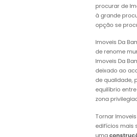
procurar de Im
à grande procu
opção se procu
Imoveis Da Ban
de renome mund
Imoveis Da Ban
deixado ao aca
de qualidade, 
equilíbrio ent
zona privilegi
Tornar Imoveis
edifícios mais
uma
construç