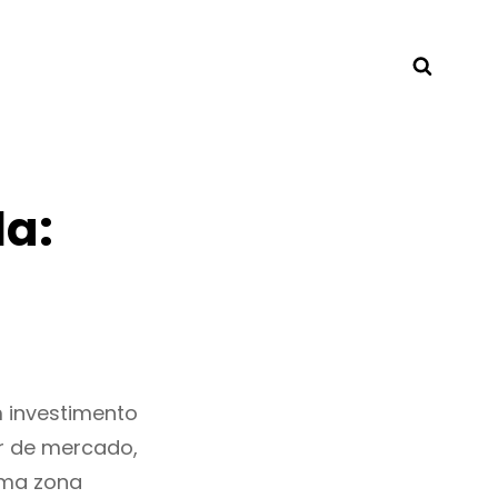
Searc
la:
 investimento
r de mercado,
uma zona