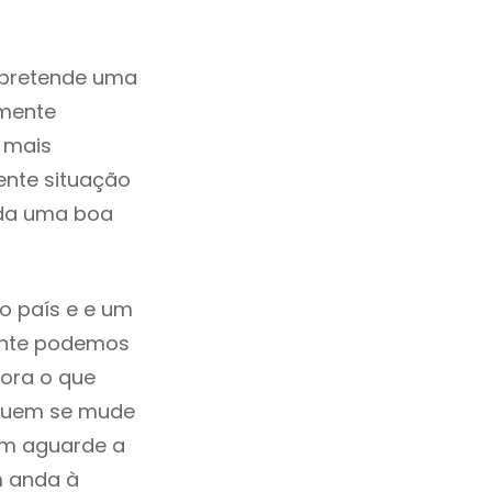
 pretende uma
zmente
 mais
ente situação
ada uma boa
do país e e um
mente podemos
ora o que
á quem se mude
uem aguarde a
m anda à