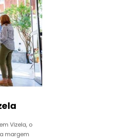
zela
em Vizela, o
ixa margem