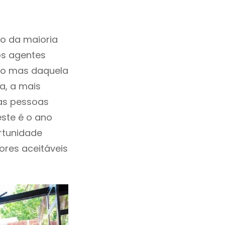
o da maioria
os agentes
ho mas daquela
a, a mais
las pessoas
este é o ano
rtunidade
lores aceitáveis