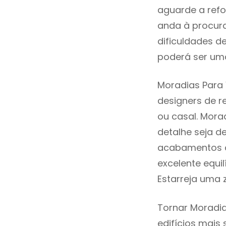
aguarde a refo
anda à procur
dificuldades d
poderá ser uma
Moradias Para 
designers de 
ou casal. Mora
detalhe seja d
acabamentos de
excelente equi
Estarreja uma 
Tornar Moradia
edifícios mais