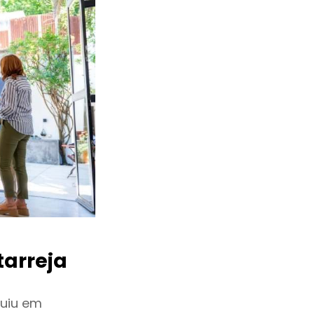
arreja
uiu em