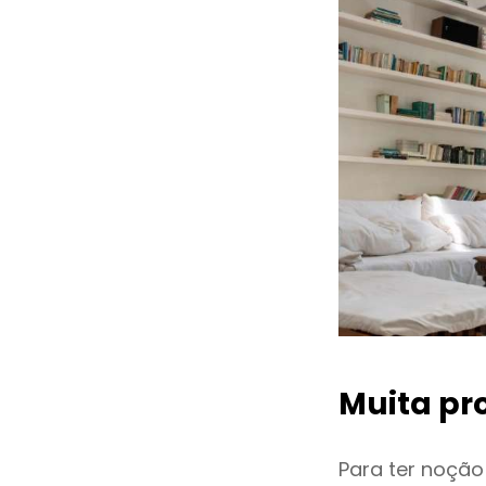
Muita pr
Para ter noçã