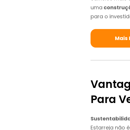
uma
construç
para o investid
Mais 
Vantag
Para V
Sustentabilid
Estarreja não 