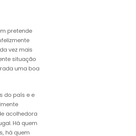
em pretende
nfelizmente
da vez mais
ente situação
derada uma boa
s do país e e
ilmente
de acolhedora
tugal. Há quem
os, há quem