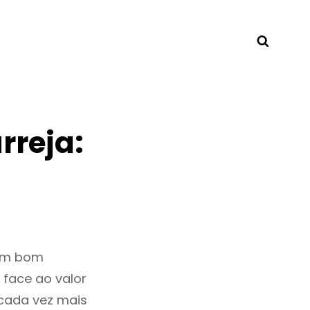
Searc
rreja:
 um bom
 face ao valor
cada vez mais