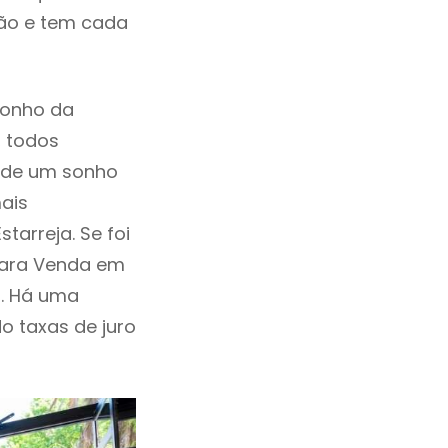
ção e tem cada
sonho da
, todos
a de um sonho
ais
tarreja. Se foi
Para Venda em
o. Há uma
ndo taxas de juro