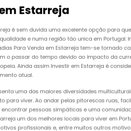
em Estarreja
rreja é sem duvida uma excelente opção para qu
ualidade e numa região táo unica em Portugal. I
adias Para Venda em Estarreja tem-se tornado ca
m o passar do tempo devido ao impacto da curr
peia. Ainda assim Investir em Estarreja é consi
mento atual.
esenta uma das maiores diversidades multiculturai
to para viver. Ao andar pelas pitorescas ruas, fac
 encontrar pessoas simpáticas e uma comunida
tarreja um dos melhores locais para viver em Por
tivos profissionais e, entre muitos outros motiv