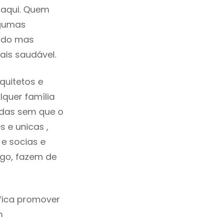
 aqui. Quem
lgumas
cado mas
ais saudável.
quitetos e
quer família
idas sem que o
 e unicas ,
e socias e
ego, fazem de
ifica promover
m