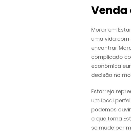
Venda 
Morar em Esta
uma vida com q
encontrar Mor
complicado co
económica euro
decisão no mo
Estarreja repr
um local perfei
podemos ouvir
o que torna Es
se mude por mo