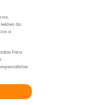
cos,
-leilões do
cos a
adias Para
r.
specialistas