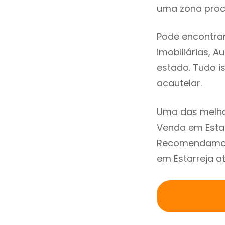
uma zona procu
Pode encontrar
imobiliárias, A
estado. Tudo i
acautelar.
Uma das melho
Venda em Estar
Recomendamos 
em Estarreja a