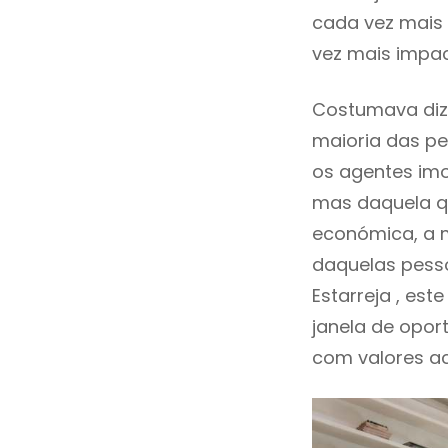
cada vez mais 
vez mais impac
Costumava diz
maioria das pe
os agentes imo
mas daquela qu
económica, a m
daquelas pesso
Estarreja , e
janela de opor
com valores ace