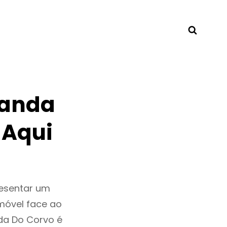
Searc
randa
 Aqui
resentar um
móvel face ao
da Do Corvo é