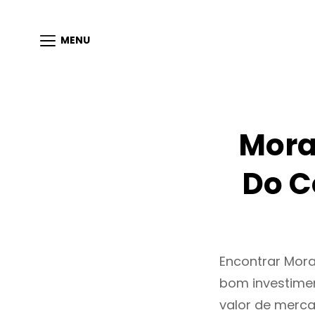
MENU
Mora
Do C
Encontrar Mor
bom investimen
valor de merc