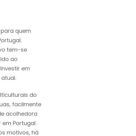
o para quem
ortugal.
rvo tem-se
ido ao
Investir em
atual.
iculturais do
ruas, facilmente
de acolhedora
 em Portugal.
os motivos, há