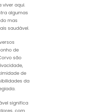
viver aqui.
ntra algumas
cado mas
ais saudável.
versos
sonho de
Corvo são
ivacidade,
ximidade de
sibilidades da
legiada.
el significa
adores, com