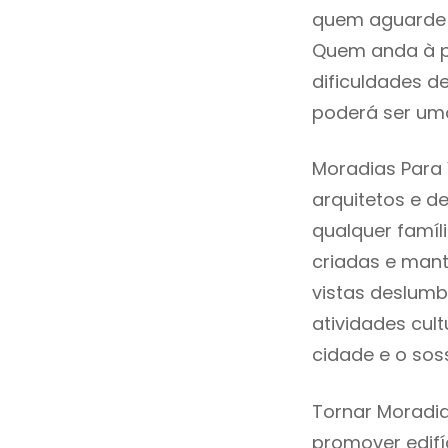
quem aguarde a
Quem anda à p
dificuldades d
poderá ser uma
Moradias Para
arquitetos e 
qualquer famíl
criadas e mant
vistas deslumb
atividades cult
cidade e o sos
Tornar Moradia
promover edifí