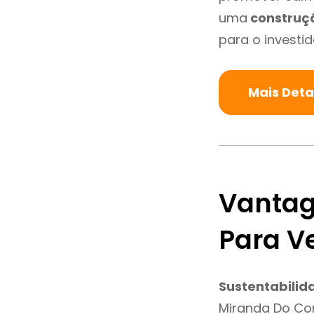
uma
construç
para o investid
Mais Det
Vantag
Para V
Sustentabilid
Miranda Do Co