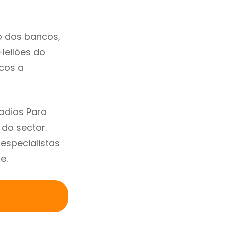
o dos bancos,
-leilões do
cos a
adias Para
do sector.
specialistas
e.