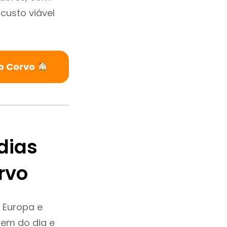
custo viável
Do Corvo
dias
rvo
 Europa e
dem do dia e