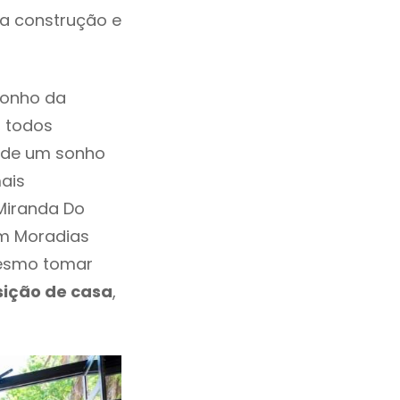
da construção e
sonho da
, todos
a de um sonho
ais
Miranda Do
em Moradias
mesmo tomar
sição de casa
,