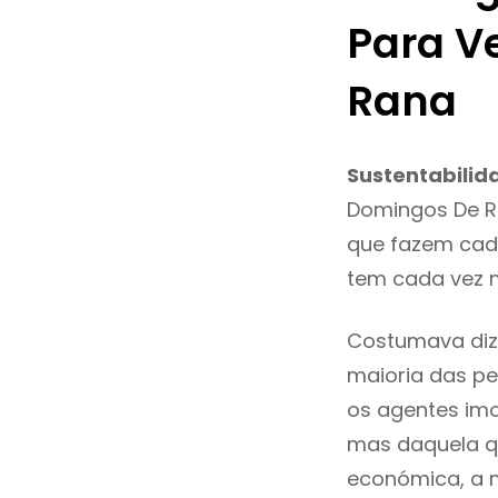
Para V
Rana
Sustentabilid
Domingos De R
que fazem cada
tem cada vez 
Costumava diz
maioria das pe
os agentes imo
mas daquela qu
económica, a 