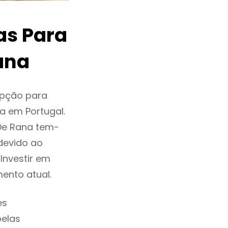
as Para
ana
opção para
a em Portugal.
De Rana tem-
devido ao
Investir em
ento atual.
es
pelas