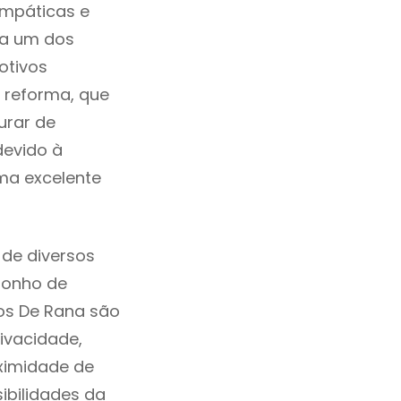
impáticas e
na um dos
otivos
a reforma, que
urar de
devido à
ma excelente
de diversos
sonho de
os De Rana são
ivacidade,
ximidade de
sibilidades da