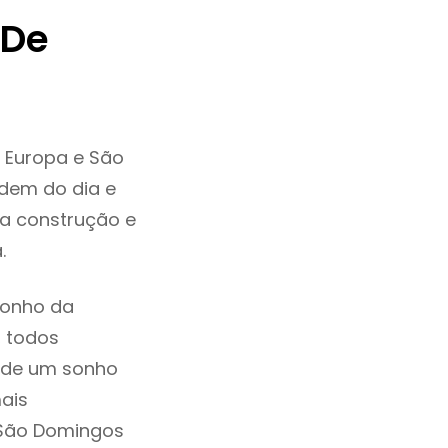
 De
 Europa e São
dem do dia e
da construção e
a.
sonho da
, todos
a de um sonho
ais
 São Domingos