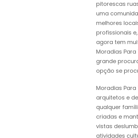
pitorescas rua
uma comunidad
melhores locai
profissionais 
agora tem muit
Moradias Para 
grande procura
opção se procu
Moradias Para
arquitetos e 
qualquer famíl
criadas e mant
vistas deslumb
atividades cult