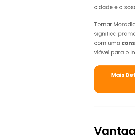
cidade e o so
Tornar Moradi
significa promo
com uma
cons
viável para o in
Mais De
Vantag