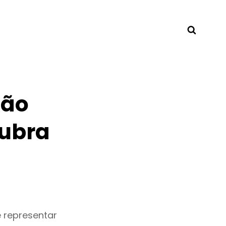
Searc
São
ubra
 representar