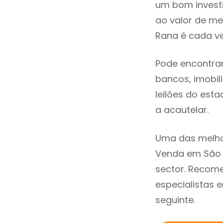
um bom invest
ao valor de m
Rana é cada ve
Pode encontra
bancos, imobili
leilões do est
a acautelar.
Uma das melho
Venda em São 
sector. Recom
especialistas 
seguinte.