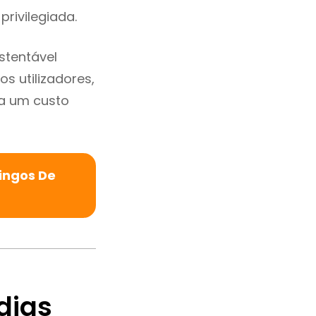
privilegiada.
stentável
s utilizadores,
a um custo
ingos De
dias