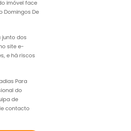
do imóvel face
ão Domingos De
 junto dos
no site e-
, e há riscos
adias Para
ional do
uipa de
de contacto