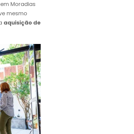
u em Moradias
deve mesmo
 a
aquisição de