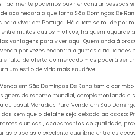
s, facilmente podemos ouvir encontrar pessoas s
e acolhedora o que torna São Domingos De Ra
s para viver em Portugal. Há quem se mude por m
e, entre muitos outros motivos, há quem aguarde 
as vantagens para viver aqui. Quem anda à proc
Venda por vezes encontra algumas dificuldades 
 e falta de oferta do mercado mas poderá ser u
ra um estilo de vida mais saudável.
 Venda em São Domingos De Rana têm o carimbo 
designers de renome mundial, complementando o 
ia ou casal. Moradias Para Venda em São Doming
idas sem que o detalhe seja deixado ao acaso: Pr
rantes e unicas , acabamentos de qualidade, pro
urias e socias e excelente equilíbrio entre as aces