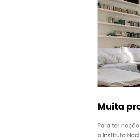
Muita pr
Para ter noçã
o Instituto Na