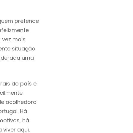
 quem pretende
nfelizmente
 vez mais
ente situação
siderada uma
rais do país e
acilmente
de acolhedora
rtugal. Há
motivos, há
viver aqui.