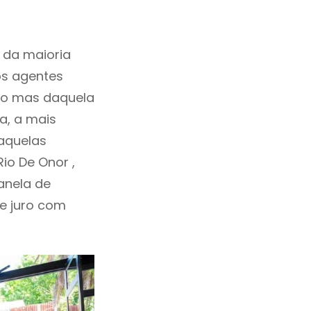
 da maioria
os agentes
ho mas daquela
a, a mais
daquelas
io De Onor ,
anela de
de juro com