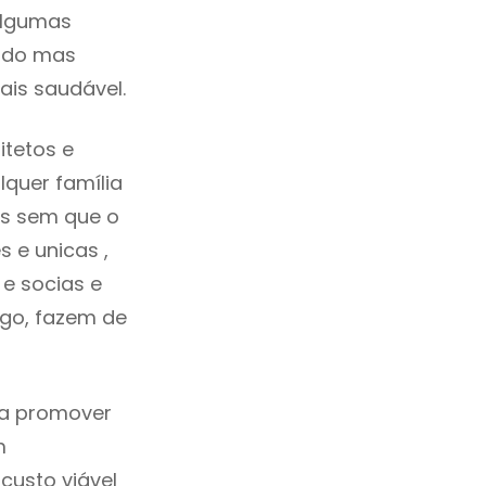
algumas
cado mas
ais saudável.
itetos e
quer família
as sem que o
 e unicas ,
e socias e
ego, fazem de
ca promover
m
custo viável