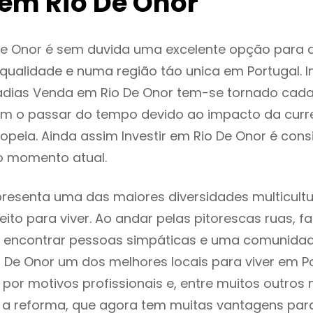
em Rio De Onor
De Onor é sem duvida uma excelente opção para
ualidade e numa região táo unica em Portugal. I
adias Venda em Rio De Onor tem-se tornado cada
m o passar do tempo devido ao impacto da curr
peia. Ainda assim Investir em Rio De Onor é con
o momento atual.
presenta uma das maiores diversidades multicultu
eito para viver. Ao andar pelas pitorescas ruas, f
 encontrar pessoas simpáticas e uma comunida
o De Onor um dos melhores locais para viver em Po
or motivos profissionais e, entre muitos outros 
 reforma, que agora tem muitas vantagens para 