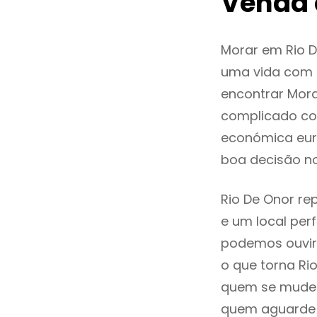
Venda 
Morar em Rio 
uma vida com q
encontrar Mor
complicado co
económica euro
boa decisão n
Rio De Onor re
e um local perf
podemos ouvir
o que torna Ri
quem se mude p
quem aguarde a