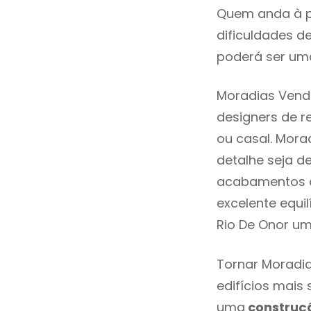
Quem anda à p
dificuldades d
poderá ser uma
Moradias Venda
designers de 
ou casal. Mora
detalhe seja d
acabamentos de
excelente equi
Rio De Onor um
Tornar Moradia
edifícios mais
uma
construç