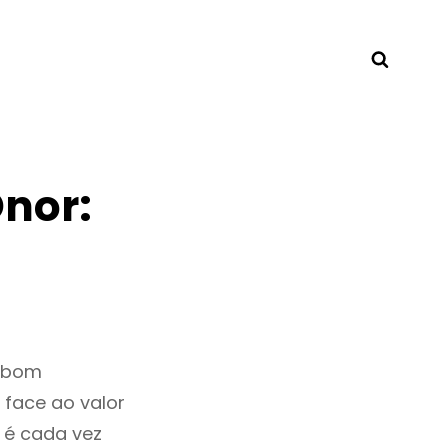
Searc
nor:
m bom
 face ao valor
 é cada vez