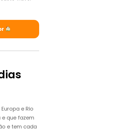
or
dias
 Europa e Rio
a e que fazem
ção e tem cada