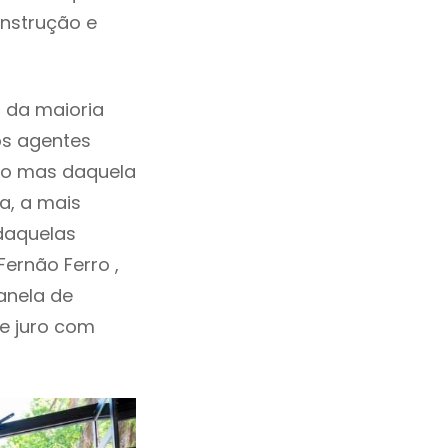
onstrução e
 da maioria
os agentes
ho mas daquela
a, a mais
 daquelas
ernão Ferro ,
anela de
de juro com