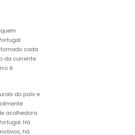
a quem
ortugal.
e tornado cada
o da currente
rro é
urais do país e
acilmente
de acolhedora
ortugal. Há
motivos, há