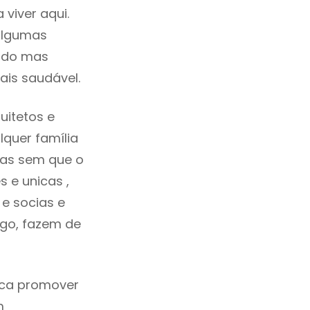
viver aqui.
algumas
cado mas
ais saudável.
uitetos e
quer família
das sem que o
 e unicas ,
e socias e
ego, fazem de
fica promover
m