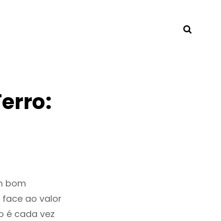
Searc
erro:
um bom
 face ao valor
o é cada vez