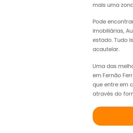
mais uma zona 
Pode encontrar
imobiliárias, A
estado. Tudo i
acautelar.
Uma das melho
em Fernão Fer
que entre em c
através do for