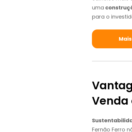
uma
construç
para o investid
Mais
Vantag
Venda 
Sustentabilid
Fernão Ferro n