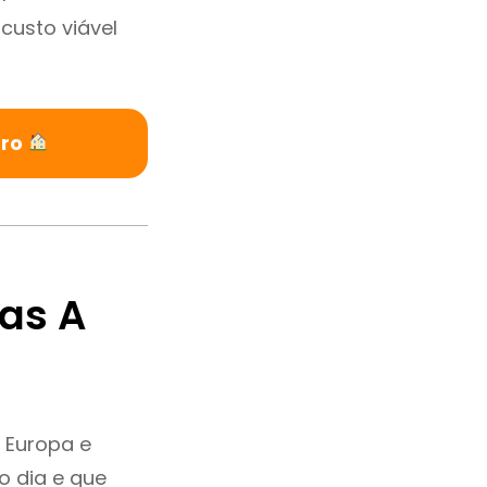
custo viável
rro
as A
 Europa e
o dia e que