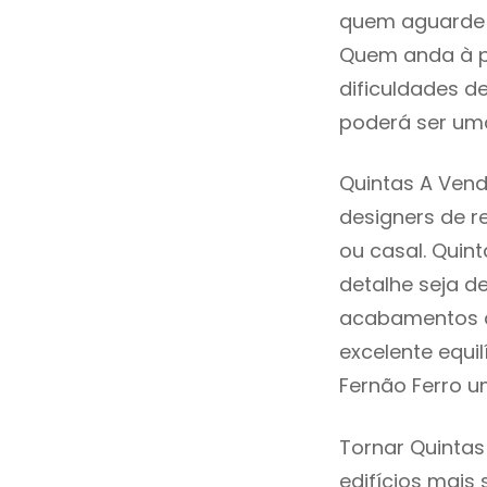
quem aguarde a
Quem anda à p
dificuldades d
poderá ser uma
Quintas A Vend
designers de 
ou casal. Quin
detalhe seja d
acabamentos de
excelente equi
Fernão Ferro u
Tornar Quintas
edifícios mais