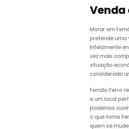
Venda 
Morar em Fern
pretende uma v
Infelizmente e
vez mais comp
situação econó
considerada u
Fernão Ferro r
e um local perf
podemos ouvir
o que torna Fe
quem se mude p