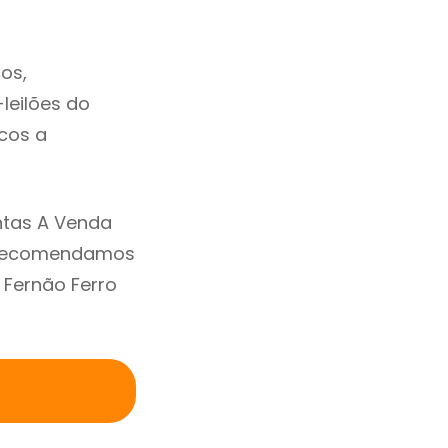
os,
-leilões do
cos a
ntas A Venda
. Recomendamos
 Fernão Ferro