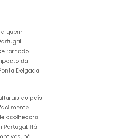
ara quem
ortugal.
se tornado
mpacto da
 Ponta Delgada
lturais do país
 facilmente
de acolhedora
 Portugal. Há
motivos, há