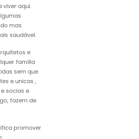
viver aqui.
algumas
cado mas
ais saudável.
rquitetos e
quer família
tidas sem que
es e unicas ,
e socias e
ego, fazem de
ifica promover
m