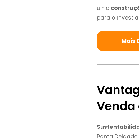
uma
construç
para o investid
Mais 
Vantag
Venda 
Sustentabilid
Ponta Delgada