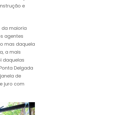
onstrução e
 da maioria
os agentes
ho mas daquela
a, a mais
oi daquelas
 Ponta Delgada
janela de
de juro com