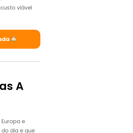
custo viável
gada
as A
 Europa e
 do dia e que