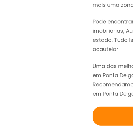
mais uma zona 
Pode encontrar
imobiliárias, A
estado. Tudo i
acautelar.
Uma das melho
em Ponta Delga
Recomendamos 
em Ponta Delga