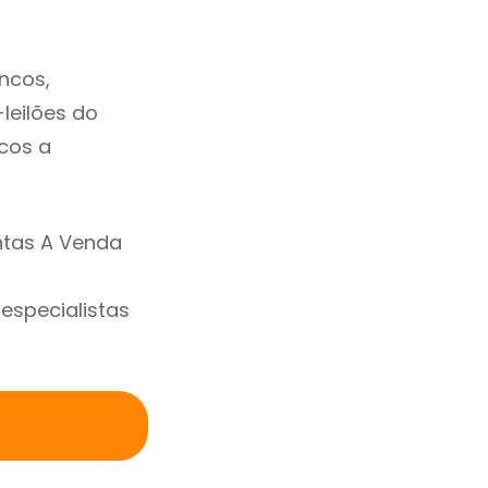
ncos,
-leilões do
cos a
ntas A Venda
specialistas