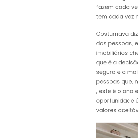
fazem cada vez
tem cada vez 
Costumava dize
das pessoas, e
imobiliários 
que é a decisã
segura e a mai
pessoas que, n
, este é o an
oportunidade 
valores aceitáv