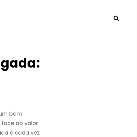
Searc
lgada:
r um bom
 face ao valor
da é cada vez