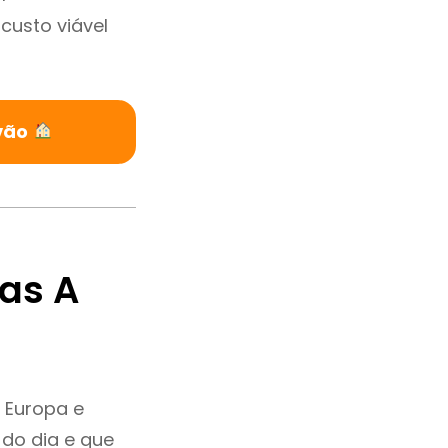
custo viável
evão
as A
 Europa e
do dia e que