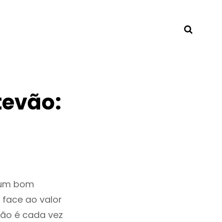
Searc
tevão:
 um bom
 face ao valor
ão é cada vez