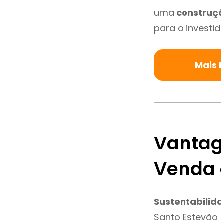
uma
construç
para o investid
Mais 
Vantag
Venda 
Sustentabilid
Santo Estevão 