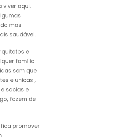
viver aqui.
algumas
cado mas
ais saudável.
quitetos e
quer família
tidas sem que
es e unicas ,
e socias e
ego, fazem de
ifica promover
m