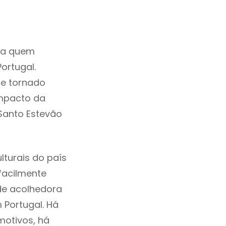
ra quem
ortugal.
se tornado
mpacto da
 Santo Estevão
lturais do país
 facilmente
de acolhedora
 Portugal. Há
motivos, há