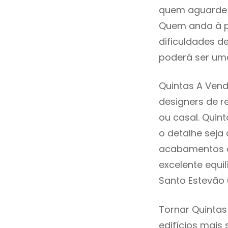
quem aguarde a
Quem anda à p
dificuldades d
poderá ser uma
Quintas A Vend
designers de 
ou casal. Quin
o detalhe seja
acabamentos de
excelente equi
Santo Estevão 
Tornar Quintas
edifícios mais