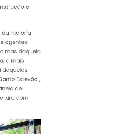
onstrução e
 da maioria
os agentes
ho mas daquela
a, a mais
i daquelas
Santo Estevão ,
anela de
de juro com