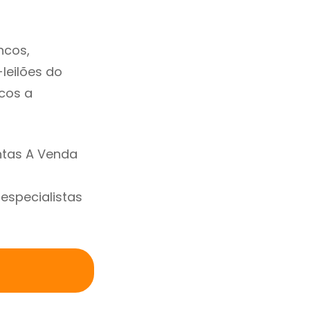
ncos,
-leilões do
cos a
ntas A Venda
specialistas