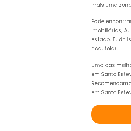
mais uma zona 
Pode encontrar
imobiliárias, A
estado. Tudo i
acautelar.
Uma das melho
em Santo Estev
Recomendamos 
em Santo Estev