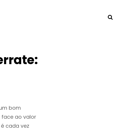
Searc
rrate:
r um bom
 face ao valor
 é cada vez