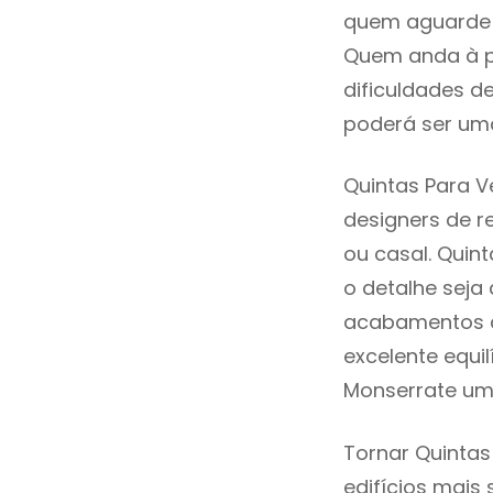
quem aguarde a
Quem anda à p
dificuldades d
poderá ser uma
Quintas Para V
designers de 
ou casal. Quin
o detalhe seja
acabamentos de
excelente equi
Monserrate uma
Tornar Quintas
edifícios mais