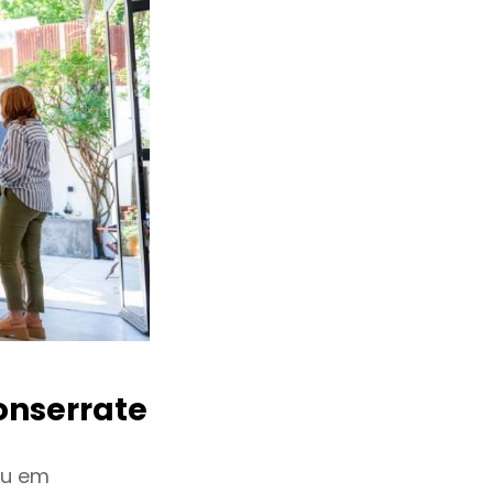
nserrate
iu em