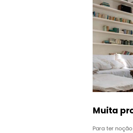
Muita pr
Para ter noçã