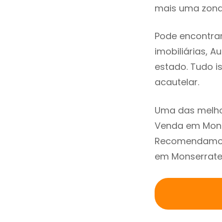
mais uma zona 
Pode encontrar
imobiliárias, A
estado. Tudo i
acautelar.
Uma das melho
Venda em Monse
Recomendamos 
em Monserrate 