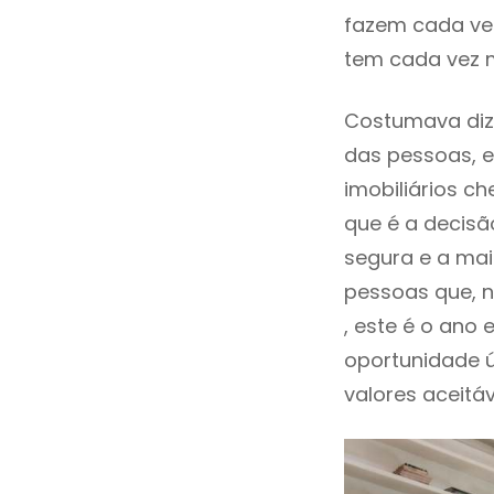
fazem cada vez
tem cada vez 
Costumava dize
das pessoas, e
imobiliários 
que é a decisã
segura e a mai
pessoas que, n
, este é o an
oportunidade 
valores aceitáv