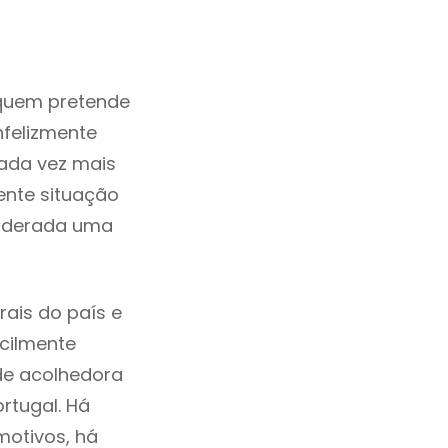
quem pretende
nfelizmente
ada vez mais
ente situação
siderada uma
ais do país e
acilmente
de acolhedora
rtugal. Há
motivos, há