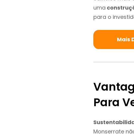
uma
construç
para o investid
Mais 
Vantag
Para V
Sustentabilid
Monserrate nã