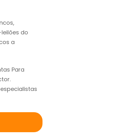
ncos,
-leilões do
cos a
ntas Para
tor.
specialistas