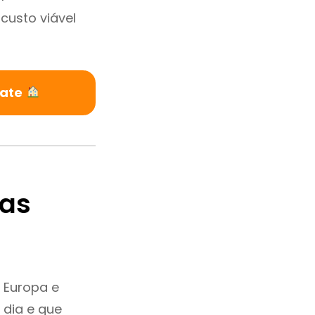
custo viável
rate
tas
 Europa e
 dia e que