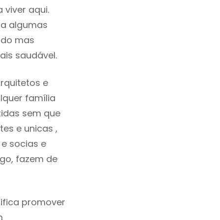
viver aqui.
ra algumas
cado mas
ais saudável.
rquitetos e
quer família
tidas sem que
es e unicas ,
e socias e
ego, fazem de
ifica promover
m