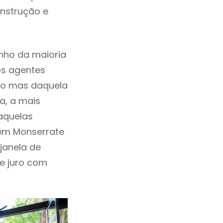
onstrução e
nho da maioria
os agentes
ho mas daquela
a, a mais
daquelas
 em Monserrate
janela de
de juro com