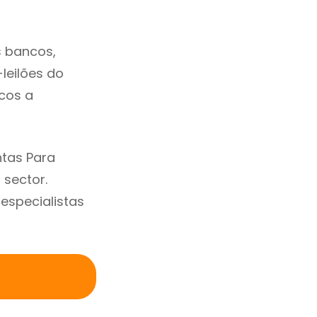
s bancos,
-leilões do
cos a
ntas Para
sector.
specialistas