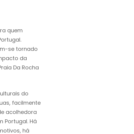
ara quem
ortugal.
tem-se tornado
mpacto da
Praia Da Rocha
ulturais do
ruas, facilmente
de acolhedora
m Portugal. Há
motivos, há