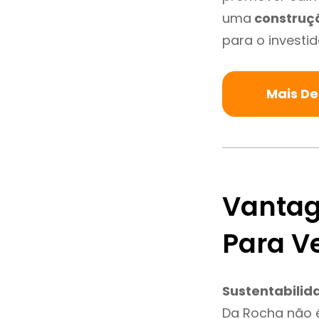
uma
construç
para o investid
Mais De
Vantag
Para V
Sustentabilid
Da Rocha não 