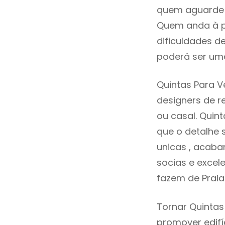
quem aguarde a
Quem anda à p
dificuldades d
poderá ser uma
Quintas Para V
designers de 
ou casal. Quin
que o detalhe 
unicas , acaba
socias e excele
fazem de Praia
Tornar Quintas
promover edifí