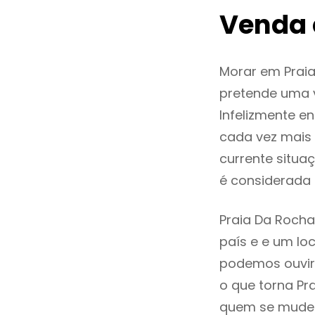
Venda 
Morar em Prai
pretende uma v
Infelizmente e
cada vez mais
currente situa
é considerada
Praia Da Rocha
país e e um loc
podemos ouvir
o que torna Pr
quem se mude p