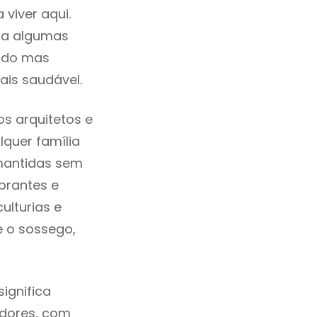
viver aqui.
ra algumas
cado mas
ais saudável.
s arquitetos e
quer família
 mantidas sem
brantes e
ulturias e
e o sossego,
ignifica
adores, com