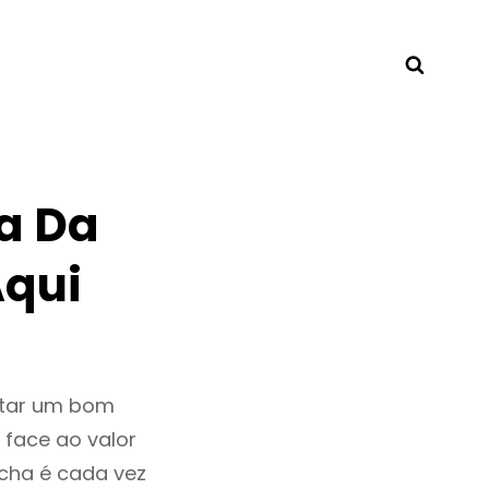
Searc
a Da
Aqui
ntar um bom
 face ao valor
cha é cada vez