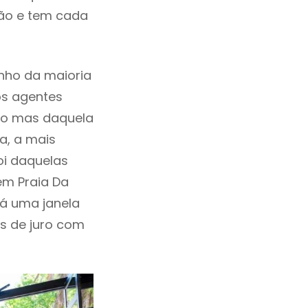
ção e tem cada
nho da maioria
os agentes
ho mas daquela
a, a mais
oi daquelas
em Praia Da
á uma janela
as de juro com