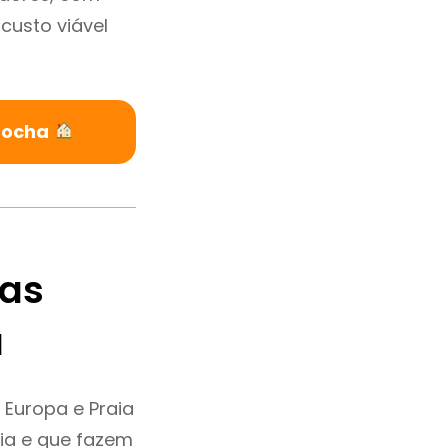
custo viável
 Rocha
tas
a
 Europa e Praia
ia e que fazem