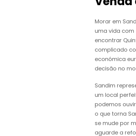
Venda
Morar em Sand
uma vida com q
encontrar Qui
complicado co
económica eur
decisão no mo
Sandim represe
um local perfei
podemos ouvir
o que torna Sa
se mude por mo
aguarde a refo