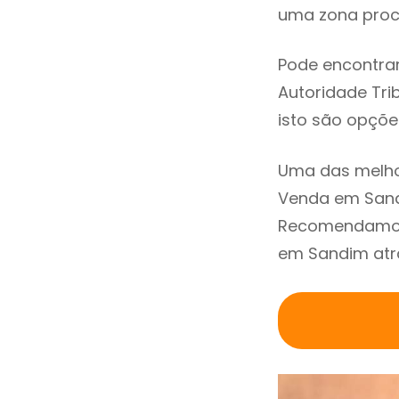
uma zona procu
Pode encontrar
Autoridade Trib
isto são opçõe
Uma das melho
Venda em Sand
Recomendamos 
em Sandim atra