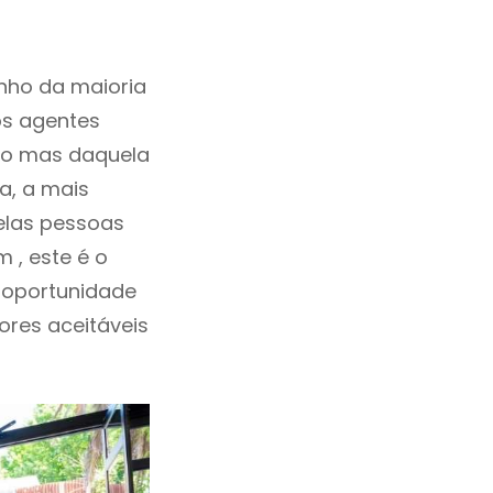
nho da maioria
os agentes
ho mas daquela
a, a mais
elas pessoas
 , este é o
 oportunidade
lores aceitáveis