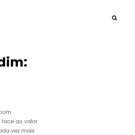
Searc
dim:
 bom
 face ao valor
ada vez mais