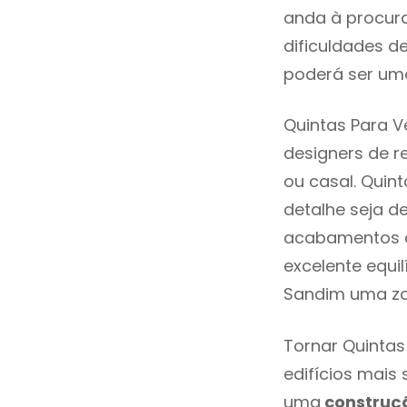
anda à procur
dificuldades d
poderá ser uma
Quintas Para V
designers de 
ou casal. Quin
detalhe seja d
acabamentos de
excelente equi
Sandim uma zo
Tornar Quintas
edifícios mais
uma
construç