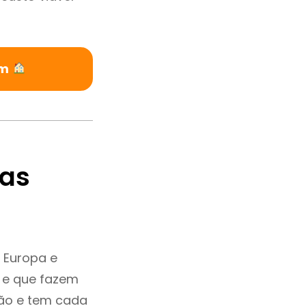
im
tas
 Europa e
 e que fazem
ção e tem cada