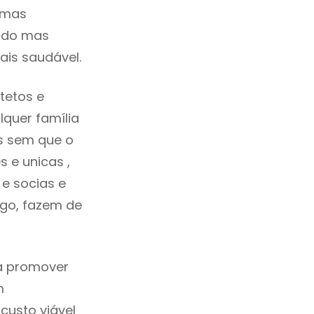
umas
cado mas
ais saudável.
tetos e
quer família
s sem que o
 e unicas ,
e socias e
ego, fazem de
ca promover
m
custo viável