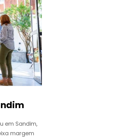
andim
iu em Sandim,
deixa margem