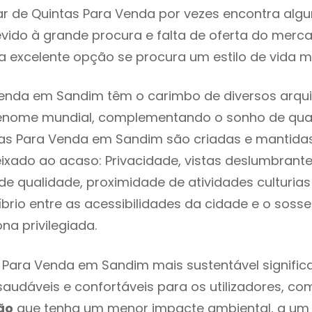
ar de Quintas Para Venda por vezes encontra alg
evido à grande procura e falta de oferta do mer
 excelente opção se procura um estilo de vida m
enda em Sandim têm o carimbo de diversos arqui
renome mundial, complementando o sonho de qual
tas Para Venda em Sandim são criadas e mantida
eixado ao acaso: Privacidade, vistas deslumbrantes
 qualidade, proximidade de atividades culturias 
líbrio entre as acessibilidades da cidade e o soss
na privilegiada.
 Para Venda em Sandim mais sustentável signifi
 saudáveis e confortáveis para os utilizadores, co
ão
que tenha um menor impacte ambiental, a um 