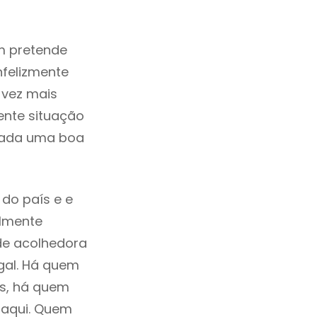
m pretende
nfelizmente
 vez mais
ente situação
erada uma boa
do país e e
ilmente
de acolhedora
gal. Há quem
os, há quem
 aqui. Quem