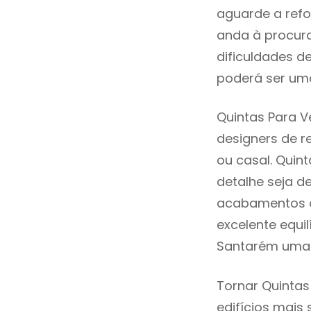
aguarde a refo
anda à procur
dificuldades d
poderá ser uma
Quintas Para V
designers de 
ou casal. Qui
detalhe seja d
acabamentos de
excelente equi
Santarém uma 
Tornar Quintas
edifícios mais