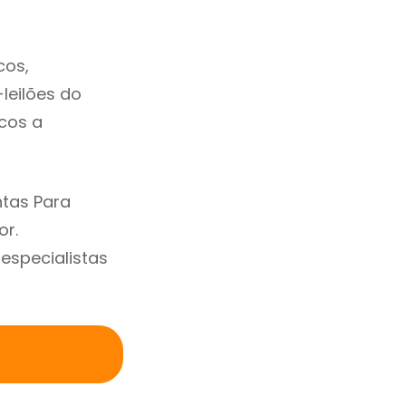
cos,
-leilões do
cos a
ntas Para
or.
specialistas