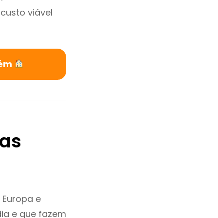
custo viável
rém
tas
 Europa e
ia e que fazem