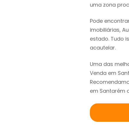
uma zona procu
Pode encontra
imobiliárias, A
estado. Tudo i
acautelar.
Uma das melho
Venda em Sant
Recomendamos 
em Santarém at