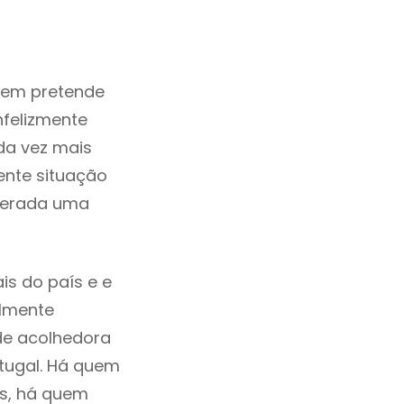
uem pretende
nfelizmente
da vez mais
ente situação
iderada uma
is do país e e
ilmente
de acolhedora
tugal. Há quem
os, há quem