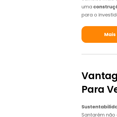
uma
construç
para o investid
Mais
Vantag
Para V
Sustentabilid
Santarém não 