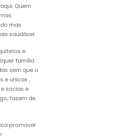
 aqui. Quem
umas
cado mas
ais saudável.
uitetos e
quer família
das sem que o
 e unicas ,
e socias e
ego, fazem de
fica promover
m