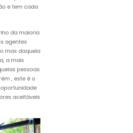
ção e tem cada
nho da maioria
os agentes
ho mas daquela
a, a mais
quelas pessoas
ém , este é o
 oportunidade
lores aceitáveis