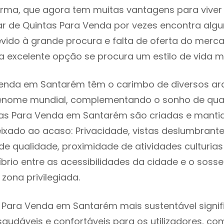
rma, que agora tem muitas vantagens para viver
ar de Quintas Para Venda por vezes encontra alg
evido à grande procura e falta de oferta do mer
 excelente opção se procura um estilo de vida m
enda em Santarém têm o carimbo de diversos arq
renome mundial, complementando o sonho de qual
ntas Para Venda em Santarém são criadas e manti
eixado ao acaso: Privacidade, vistas deslumbrantes
 qualidade, proximidade de atividades culturias 
líbrio entre as acessibilidades da cidade e o soss
zona privilegiada.
 Para Venda em Santarém mais sustentável signi
 saudáveis e confortáveis para os utilizadores, co