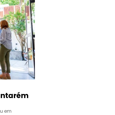
ntarém
iu em