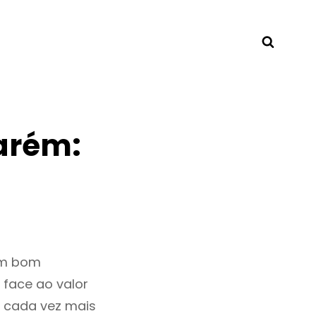
Searc
arém:
um bom
 face ao valor
 cada vez mais