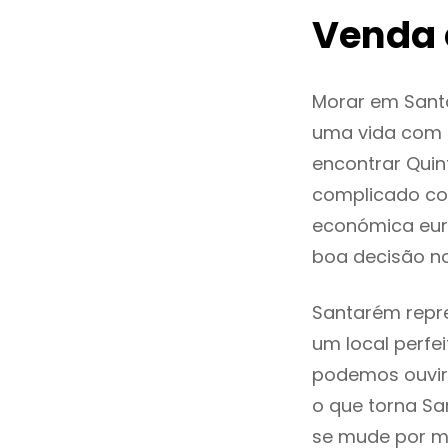
Venda
Morar em Sant
uma vida com q
encontrar Qui
complicado co
económica eur
boa decisão n
Santarém repre
um local perfei
podemos ouvir
o que torna Sa
se mude por mo