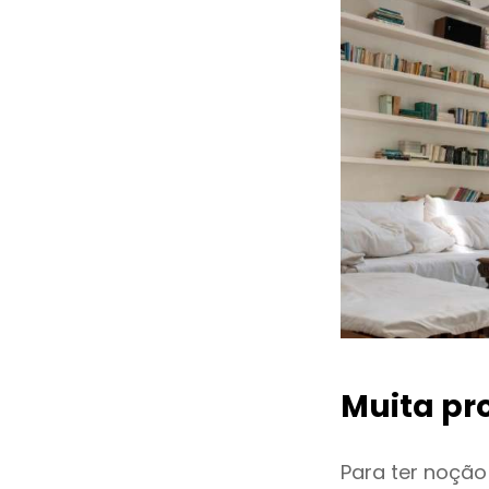
Muita pr
Para ter noçã