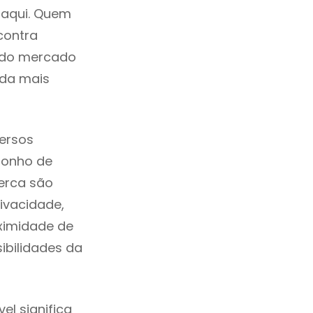
 aqui. Quem
contra
a do mercado
ida mais
versos
sonho de
verca são
ivacidade,
ximidade de
sibilidades da
el significa