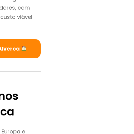
adores, com
custo viável
Alverca
nos
rca
 Europa e