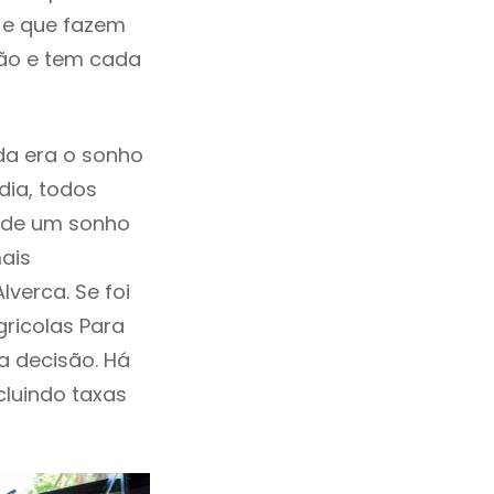
 e que fazem
ção e tem cada
da era o sonho
dia, todos
a de um sonho
ais
verca. Se foi
ricolas Para
 decisão. Há
ncluindo taxas