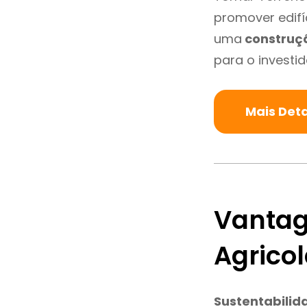
promover edifí
uma
construç
para o investid
Mais Det
Vantag
Agrico
Sustentabilid