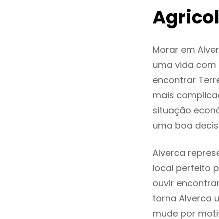
Agrico
Morar em Alve
uma vida com q
encontrar Terr
mais complica
situação econó
uma boa decis
Alverca repres
local perfeito
ouvir encontr
torna Alverca 
mude por motiv