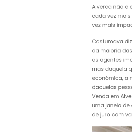
Alverca não é 
cada vez mais 
vez mais impac
Costumava dize
da maioria das
os agentes imo
mas daquela qu
económica, a m
daquelas pesso
Venda em Alve
uma janela de
de juro com val