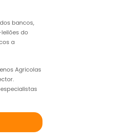
 dos bancos,
-leilões do
cos a
enos Agricolas
ctor.
specialistas