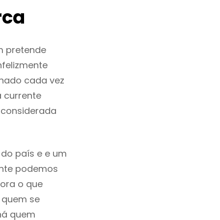
rca
m pretende
nfelizmente
rnado cada vez
 currente
é considerada
 do país e e um
mente podemos
ora o que
á quem se
 há quem