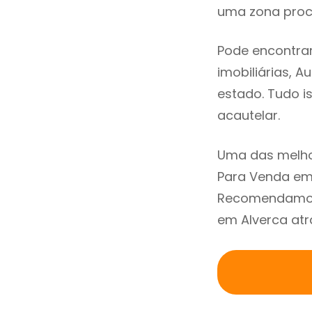
uma zona procu
Pode encontrar
imobiliárias, A
estado. Tudo i
acautelar.
Uma das melhor
Para Venda em 
Recomendamos 
em Alverca atr