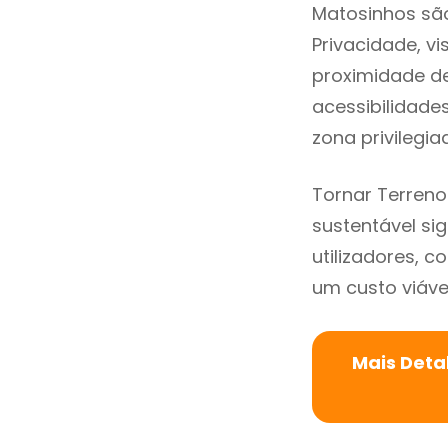
Matosinhos são
Privacidade, v
proximidade de 
acessibilidad
zona privilegi
Tornar Terren
sustentável si
utilizadores, 
um custo viável
Mais Deta