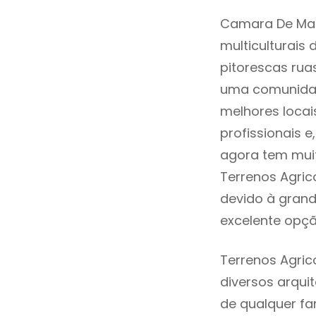
Camara De Mat
multiculturais 
pitorescas rua
uma comunidad
melhores locai
profissionais 
agora tem muit
Terrenos Agric
devido à grand
excelente opçã
Terrenos Agri
diversos arqu
de qualquer fa