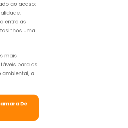
xado ao acaso:
alidade,
io entre as
atosinhos uma
s mais
rtáveis para os
ambiental, a
 Camara De