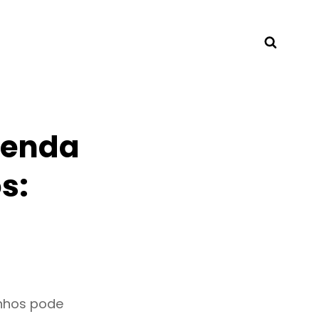
Searc
Venda
s:
nhos pode