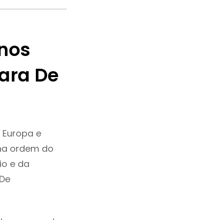
nos
ara De
 Europa e
na ordem do
io e da
 De