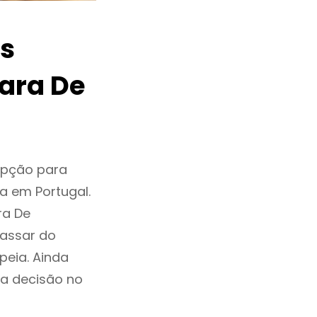
os
ara De
opção para
a em Portugal.
ra De
assar do
eia. Ainda
a decisão no