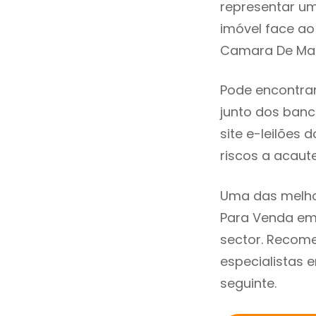
representar u
imóvel face a
Camara De Mato
Pode encontra
junto dos banco
site e-leilões
riscos a acaute
Uma das melhor
Para Venda em
sector. Recom
especialistas 
seguinte.