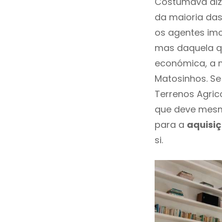
Costumava dize
da maioria das
os agentes imo
mas daquela qu
económica, a 
Matosinhos. Se
Terrenos Agric
que deve mesm
para a
aquisi
si.