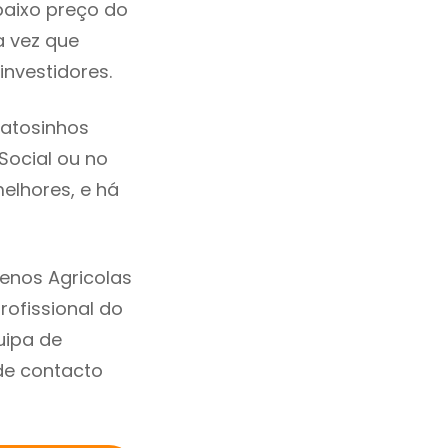
baixo preço do
 vez que
nvestidores.
atosinhos
 Social ou no
elhores, e há
enos Agricolas
ofissional do
uipa de
de contacto