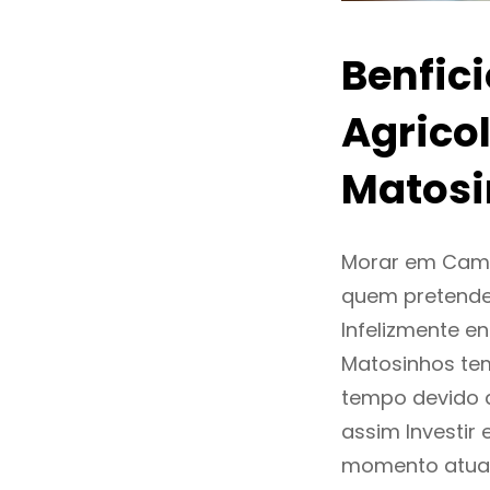
Benfic
Agrico
Matosi
Morar em Cama
quem pretende
Infelizmente e
Matosinhos te
tempo devido 
assim Investi
momento atual