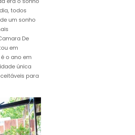
da era o sonho
dia, todos
a de um sonho
ais
 Camara De
itou em
 é o ano em
idade única
aceitáveis para