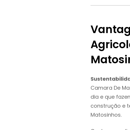
Vantag
Agrico
Matosi
Sustentabilid
Camara De Mat
dia e que faze
construção e 
Matosinhos.