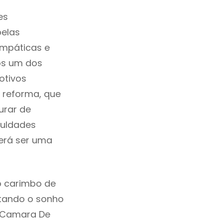
es
pelas
impáticas e
os um dos
otivos
a reforma, que
urar de
culdades
erá ser uma
o carimbo de
ntando o sonho
m Camara De