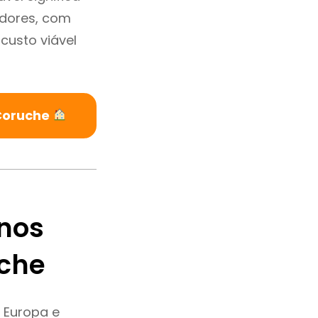
adores, com
custo viável
 Coruche
nos
uche
 Europa e