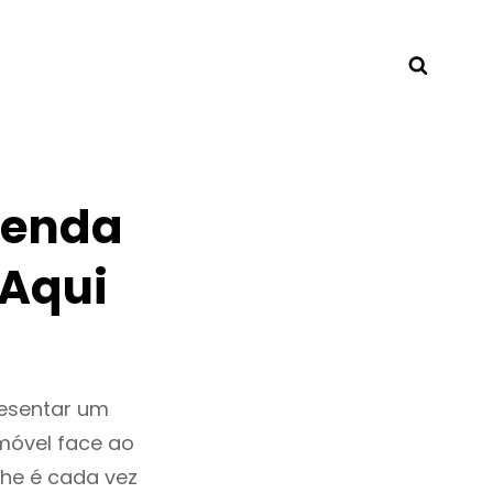
Searc
Venda
 Aqui
resentar um
móvel face ao
he é cada vez