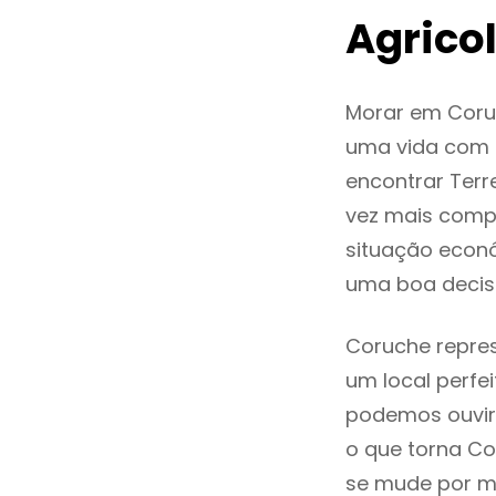
Agrico
Morar em Coru
uma vida com q
encontrar Ter
vez mais comp
situação econó
uma boa decis
Coruche repres
um local perfei
podemos ouvir
o que torna Co
se mude por mo