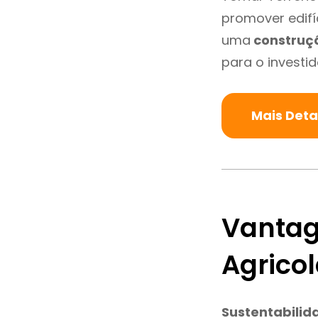
promover edifí
uma
construç
para o investid
Mais Deta
Vantag
Agrico
Sustentabilid