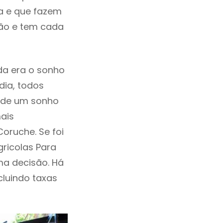
a e que fazem
ção e tem cada
da era o sonho
dia, todos
a de um sonho
ais
oruche. Se foi
ricolas Para
a decisão. Há
ncluindo taxas