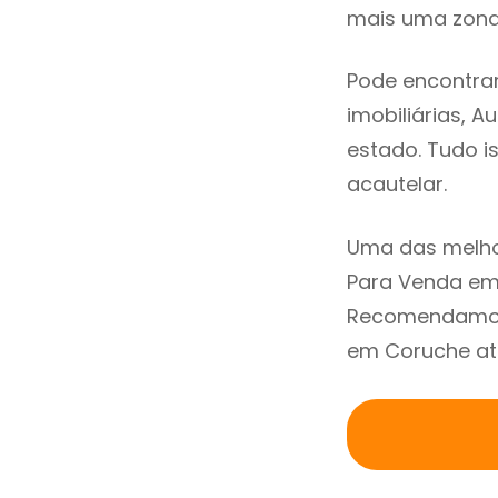
mais uma zona 
Pode encontrar
imobiliárias, A
estado. Tudo i
acautelar.
Uma das melhor
Para Venda em 
Recomendamos 
em Coruche atr