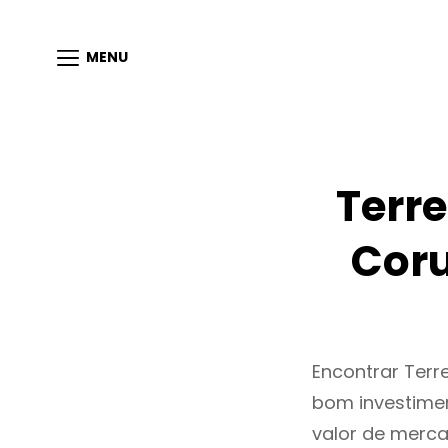
MENU
Terr
Coru
Encontrar Ter
bom investimen
valor de merc