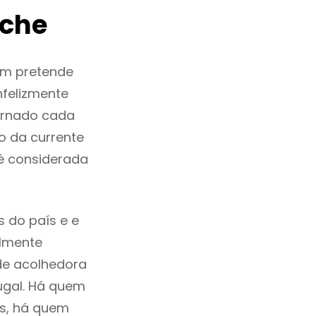
uche
em pretende
nfelizmente
ornado cada
o da currente
 é considerada
 do país e e
ilmente
de acolhedora
ugal. Há quem
os, há quem