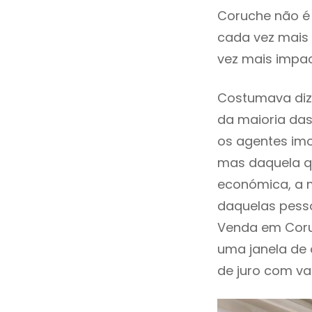
Coruche não é
cada vez mais 
vez mais impac
Costumava dize
da maioria das
os agentes imo
mas daquela qu
económica, a m
daquelas pesso
Venda em Coru
uma janela de
de juro com val