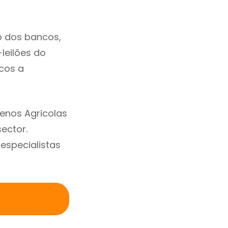
o dos bancos,
-leilões do
cos a
enos Agricolas
ector.
specialistas