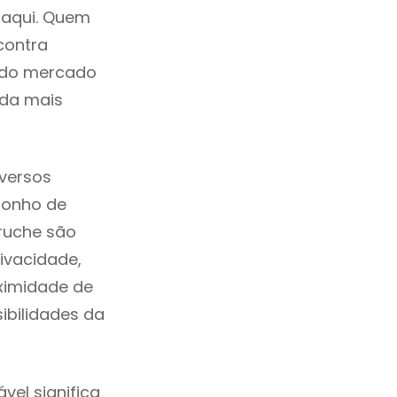
 aqui. Quem
contra
a do mercado
ida mais
versos
sonho de
oruche são
ivacidade,
ximidade de
sibilidades da
el significa