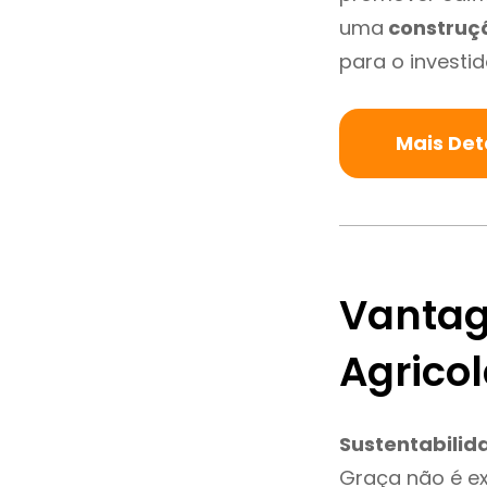
uma
construç
para o investid
Mais Det
Vantag
Agrico
Sustentabilid
Graça não é e