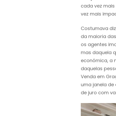
cada vez mais 
vez mais impac
Costumava dize
da maioria das
os agentes imo
mas daquela qu
económica, a m
daquelas pesso
Venda em Graç
uma janela de
de juro com val