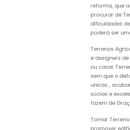
reforma, que a
procurar de Te
dificuldades d
poderá ser uma
Terrenos Agric
e designers d
ou casal. Terr
sem que o deta
unicas , acaba
socias e excele
fazem de Graç
Tornar Terreno
promover edifí