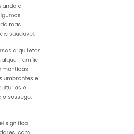
m anda à
 algumas
cado mas
ais saudável.
rsos arquitetos
alquer família
e mantidas
eslumbrantes e
ulturias e
e o sossego,
 significa
adores, com