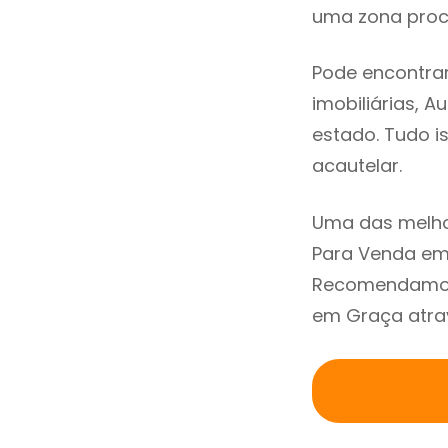
uma zona procu
Pode encontrar
imobiliárias, A
estado. Tudo i
acautelar.
Uma das melhor
Para Venda em 
Recomendamos 
em Graça atrav