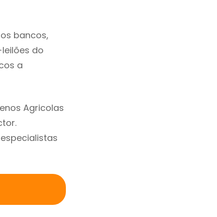
dos bancos,
-leilões do
cos a
enos Agricolas
tor.
specialistas