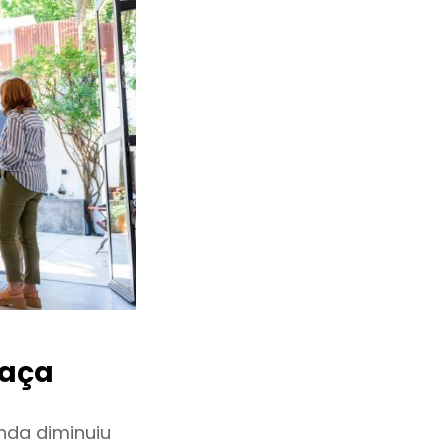
aça
nda diminuiu