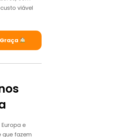
custo viável
m Graça
nos
a
 Europa e
e que fazem