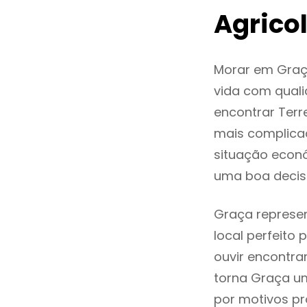
Agrico
Morar em Graç
vida com quali
encontrar Ter
mais complica
situação econó
uma boa decis
Graça represen
local perfeito
ouvir encontr
torna Graça um
por motivos pr