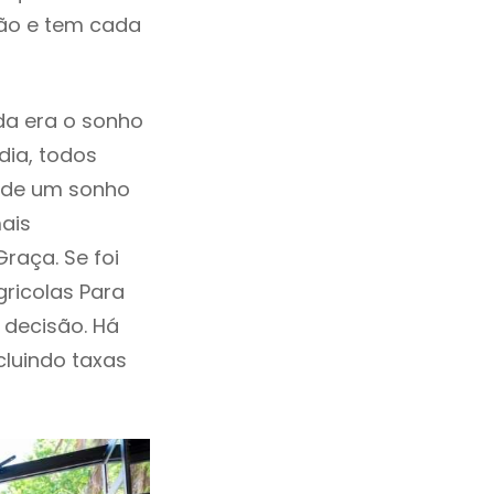
ção e tem cada
da era o sonho
dia, todos
a de um sonho
ais
raça. Se foi
ricolas Para
decisão. Há
ncluindo taxas