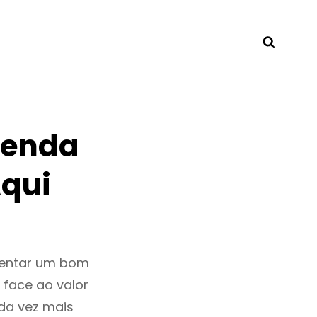
Searc
Venda
Aqui
sentar um bom
 face ao valor
da vez mais