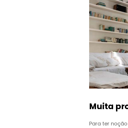
Muita pr
Para ter noçã