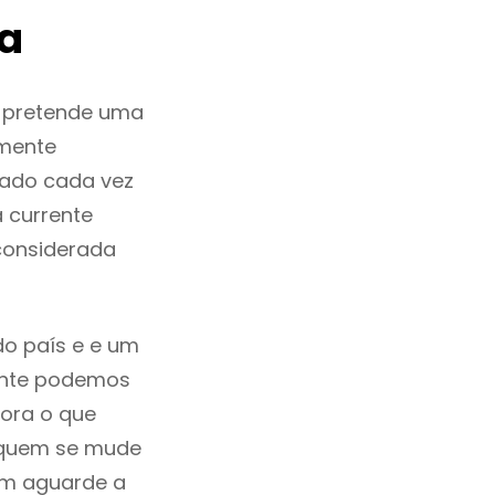
ça
 pretende uma
zmente
nado cada vez
 currente
considerada
do país e e um
mente podemos
ora o que
á quem se mude
uem aguarde a