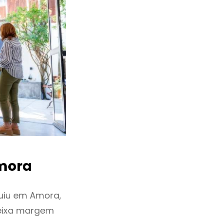
mora
uiu em Amora,
deixa margem