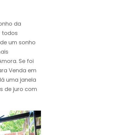
sonho da
, todos
a de um sonho
ais
mora. Se foi
Para Venda em
Há uma janela
as de juro com