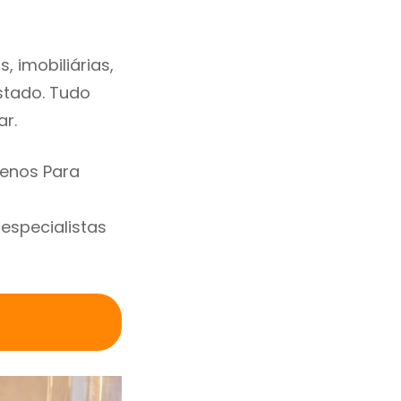
 imobiliárias,
estado. Tudo
ar.
renos Para
specialistas