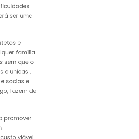
ficuldades
erá ser uma
tetos e
quer família
as sem que o
 e unicas ,
e socias e
ego, fazem de
ca promover
m
custo viável