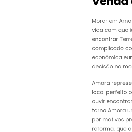
Venda
Morar em Amor
vida com quali
encontrar Ter
complicado co
económica eur
decisão no mo
Amora represen
local perfeito
ouvir encontr
torna Amora um
por motivos pr
reforma, que a