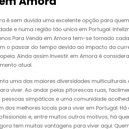
 em Amora
a é sem duvida uma excelente opção para que
dade e numa região táo unica em Portugal. Infeli
renos Para Venda em Amora tem-se tornado cada
m o passar do tempo devido ao impacto da curr
opeia. Ainda assim Investir em Amora é conside
mento atual.
ta uma das maiores diversidades multiculturais 
 para viver. Ao andar pelas pitorescas ruas, facil
ar pessoas simpáticas e uma comunidade acolhed
 dos melhores locais para viver em Portugal. H
ofissionais e, entre muitos outros motivos, há q
gora tem muitas vantagens para viver aqui. Que