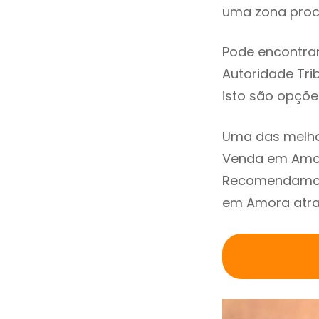
uma zona procu
Pode encontrar
Autoridade Trib
isto são opçõe
Uma das melho
Venda em Amor
Recomendamos 
em Amora atrav