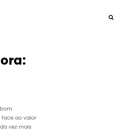
Searc
ora:
m bom
 face ao valor
da vez mais