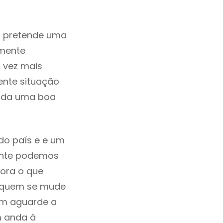
m pretende uma
zmente
 vez mais
ente situação
rada uma boa
do país e e um
mente podemos
ora o que
á quem se mude
uem aguarde a
m anda à