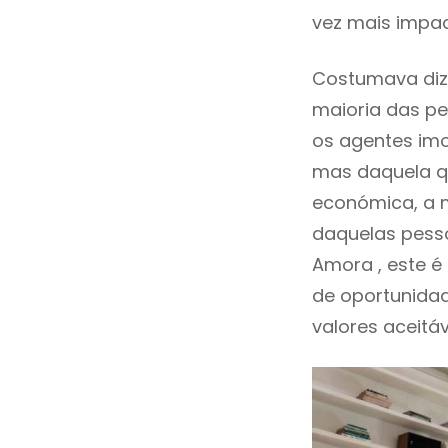
vez mais impa
Costumava diz
maioria das pe
os agentes imo
mas daquela qu
económica, a m
daquelas pesso
Amora , este 
de oportunida
valores aceitáv