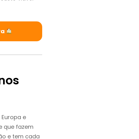
ra
nos
 Europa e
e que fazem
ção e tem cada