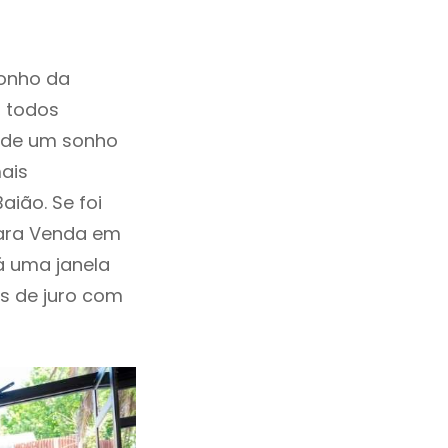
sonho da
, todos
a de um sonho
ais
ião. Se foi
Para Venda em
á uma janela
as de juro com