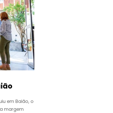
ião
iu em Baião, o
ixa margem