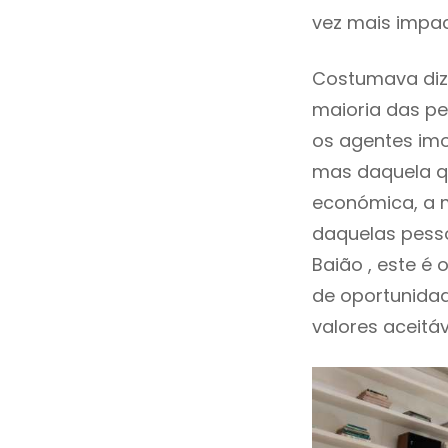
vez mais impac
Costumava diz
maioria das pe
os agentes imo
mas daquela qu
económica, a m
daquelas pesso
Baião , este 
de oportunida
valores aceitáv