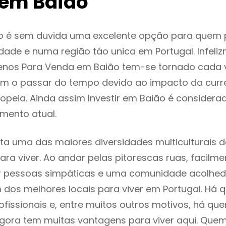
em Baião
o é sem duvida uma excelente opção para quem
dade e numa região táo unica em Portugal. Infeli
renos Para Venda em Baião tem-se tornado cada 
m o passar do tempo devido ao impacto da curr
peia. Ainda assim Investir em Baião é consider
mento atual.
ta uma das maiores diversidades multiculturais d
 para viver. Ao andar pelas pitorescas ruas, facil
ar pessoas simpáticas e uma comunidade acolhed
 dos melhores locais para viver em Portugal. Há
ofissionais e, entre muitos outros motivos, há q
gora tem muitas vantagens para viver aqui. Que