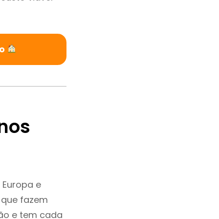
ão
nos
 Europa e
e que fazem
ção e tem cada