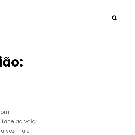
Searc
ião:
 bom
 face ao valor
a vez mais