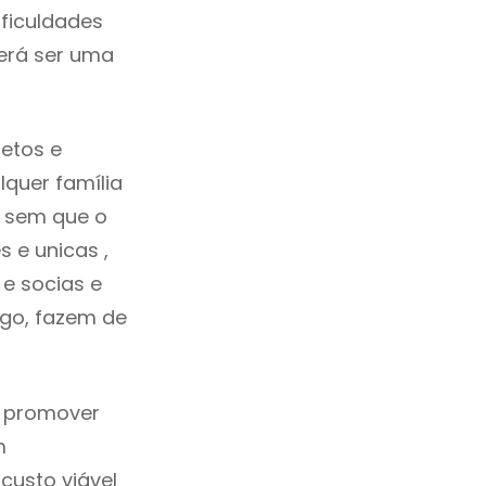
ficuldades
erá ser uma
etos e
quer família
s sem que o
 e unicas ,
e socias e
ego, fazem de
a promover
m
custo viável