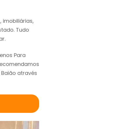
imobiliárias,
estado. Tudo
ar.
renos Para
. Recomendamos
 Baião através