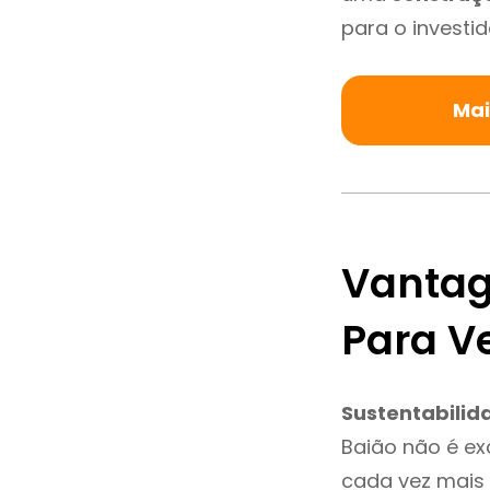
para o investid
Mai
Vantag
Para V
Sustentabilid
Baião não é e
cada vez mais 