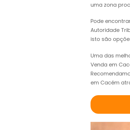
uma zona procu
Pode encontrar
Autoridade Trib
isto são opçõe
Uma das melho
Venda em Cacé
Recomendamos 
em Cacém atrav