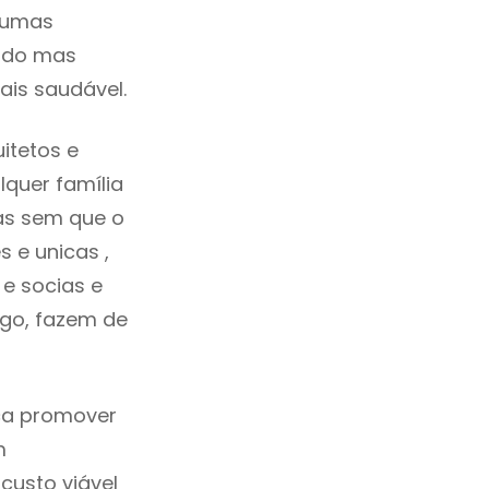
lgumas
cado mas
ais saudável.
itetos e
quer família
as sem que o
 e unicas ,
e socias e
ego, fazem de
ca promover
m
custo viável