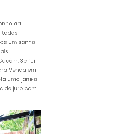
sonho da
, todos
a de um sonho
ais
Cacém. Se foi
Para Venda em
Há uma janela
as de juro com