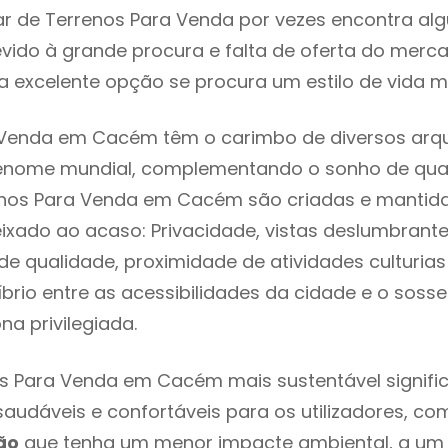
ar de Terrenos Para Venda por vezes encontra a
evido à grande procura e falta de oferta do mer
 excelente opção se procura um estilo de vida m
 Venda em Cacém têm o carimbo de diversos arqu
renome mundial, complementando o sonho de qual
renos Para Venda em Cacém são criadas e mantid
eixado ao acaso: Privacidade, vistas deslumbrantes
 qualidade, proximidade de atividades culturias 
líbrio entre as acessibilidades da cidade e o soss
a privilegiada.
os Para Venda em Cacém mais sustentável signifi
 saudáveis e confortáveis para os utilizadores, co
ão
que tenha um menor impacte ambiental, a um 