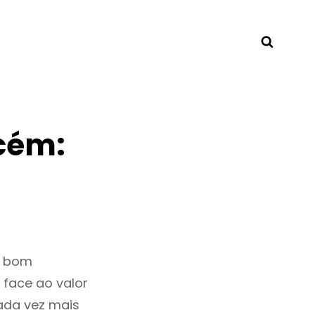
Searc
cém:
m bom
 face ao valor
ada vez mais