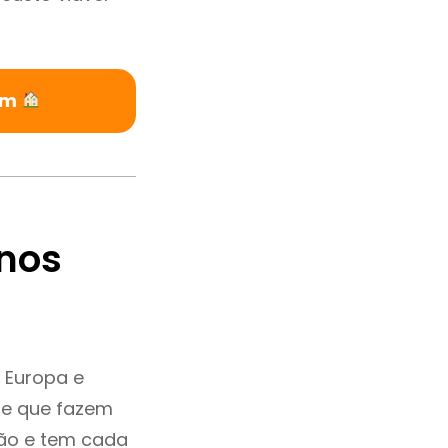
ém
nos
 Europa e
 e que fazem
ção e tem cada