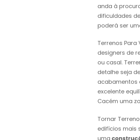
anda à procur
dificuldades d
poderá ser uma
Terrenos Para
designers de 
ou casal. Ter
detalhe seja d
acabamentos de
excelente equi
Cacém uma zon
Tornar Terren
edifícios mais
uma
construç