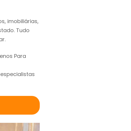
 imobiliárias,
estado. Tudo
ar.
renos Para
specialistas