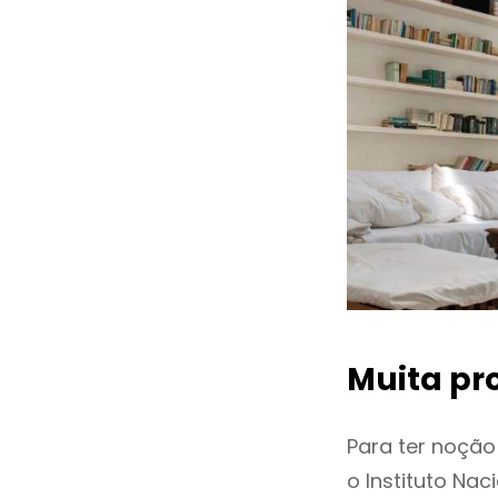
Muita pr
Para ter noçã
o Instituto Na