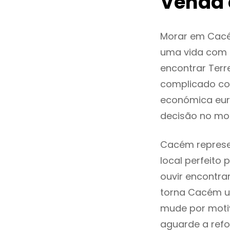
Venda
Morar em Cacé
uma vida com q
encontrar Ter
complicado co
económica eur
decisão no mo
Cacém represen
local perfeito
ouvir encontr
torna Cacém um
mude por motiv
aguarde a refo