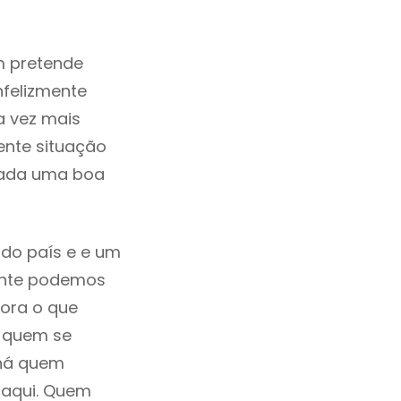
m pretende
nfelizmente
 vez mais
ente situação
rada uma boa
 do país e e um
mente podemos
ora o que
á quem se
 há quem
 aqui. Quem