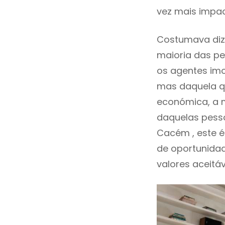
vez mais impa
Costumava diz
maioria das pe
os agentes imo
mas daquela qu
económica, a m
daquelas pesso
Cacém , este 
de oportunida
valores aceitáv