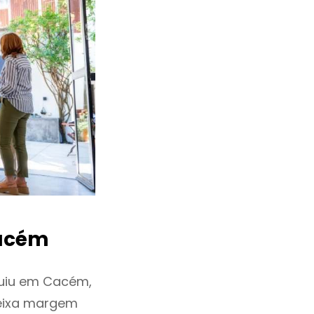
acém
uiu em Cacém,
deixa margem