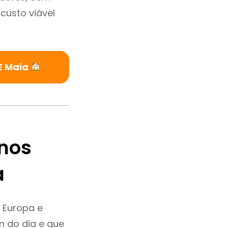
custo viável
E Maia
nos
a
 Europa e
 do dia e que