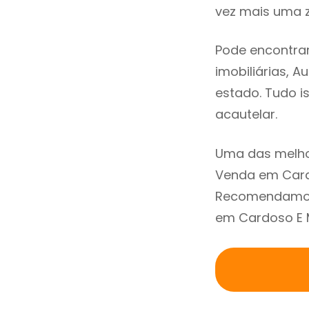
vez mais uma z
Pode encontrar
imobiliárias, A
estado. Tudo i
acautelar.
Uma das melho
Venda em Cardo
Recomendamos 
em Cardoso E M