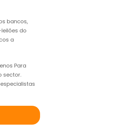
os bancos,
-leilões do
cos a
renos Para
 sector.
specialistas