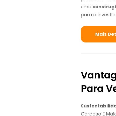
uma
construç
para o investid
Mais De
Vantag
Para V
Sustentabilid
Cardoso E Mai