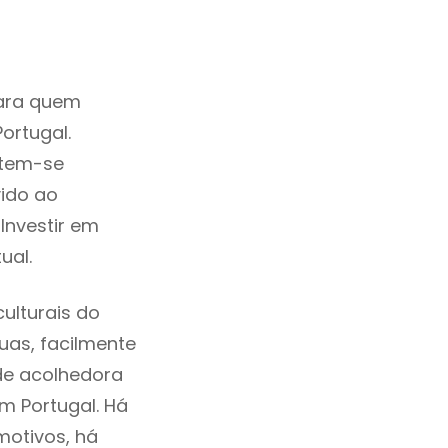
para quem
ortugal.
 tem-se
ido ao
Investir em
ual.
ulturais do
ruas, facilmente
de acolhedora
m Portugal. Há
motivos, há