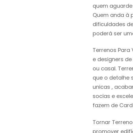
quem aguarde a
Quem anda à p
dificuldades d
poderá ser uma
Terrenos Para 
e designers d
ou casal. Terr
que o detalhe 
unicas , acaba
socias e excele
fazem de Card
Tornar Terreno
promover edifí