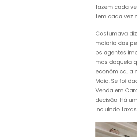
fazem cada vez
tem cada vez 
Costumava diz
maioria das pe
os agentes imo
mas daquela qu
económica, a m
Maia. Se foi d
Venda em Card
decisão. Há um
incluindo taxas