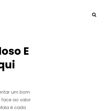
Searc
oso E
qui
sentar um bom
 face ao valor
Maia é cada