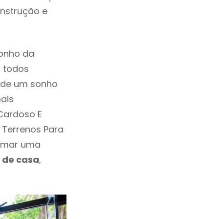
onstrução e
sonho da
, todos
a de um sonho
ais
Cardoso E
m Terrenos Para
tomar uma
 de casa
,