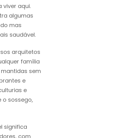
viver aqui.
tra algumas
cado mas
ais saudável.
sos arquitetos
alquer família
e mantidas sem
brantes e
ulturias e
e o sossego,
 significa
adores, com