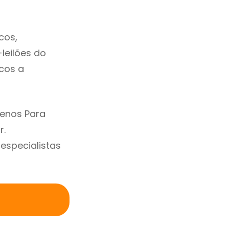
cos,
-leilões do
cos a
renos Para
r.
specialistas