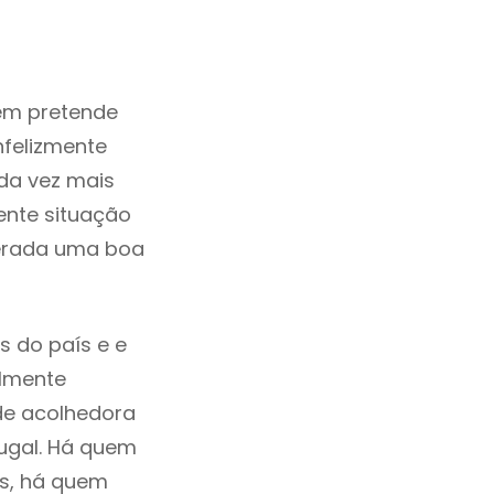
em pretende
nfelizmente
da vez mais
ente situação
derada uma boa
s do país e e
ilmente
de acolhedora
tugal. Há quem
os, há quem