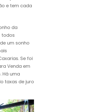
ção e tem cada
sonho da
, todos
a de um sonho
ais
xarias. Se foi
Para Venda em
o. Há uma
ndo taxas de juro