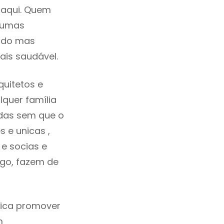
 aqui. Quem
lgumas
cado mas
ais saudável.
uitetos e
quer família
idas sem que o
 e unicas ,
e socias e
ego, fazem de
fica promover
m