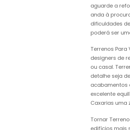
aguarde a refo
anda à procur
dificuldades d
poderá ser uma
Terrenos Para 
designers de 
ou casal. Terr
detalhe seja d
acabamentos de
excelente equi
Caxarias uma z
Tornar Terreno
edifícios mais