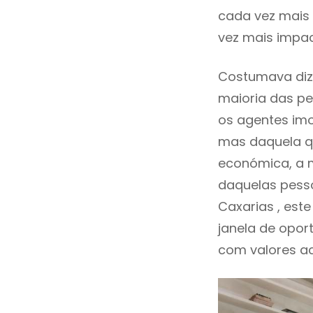
cada vez mais 
vez mais impac
Costumava diz
maioria das pe
os agentes imo
mas daquela qu
económica, a m
daquelas pesso
Caxarias , es
janela de opor
com valores ace