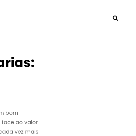
Searc
rias:
 um bom
 face ao valor
cada vez mais