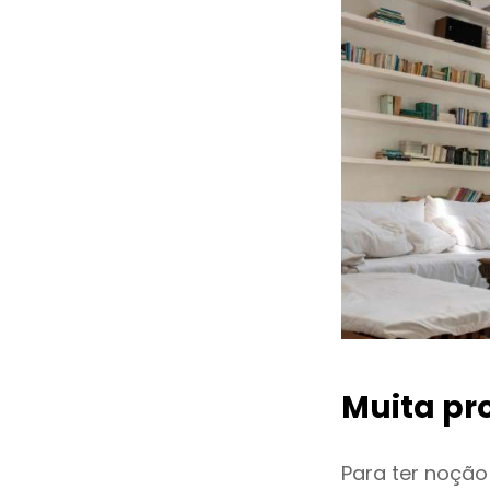
Muita pr
Para ter noçã