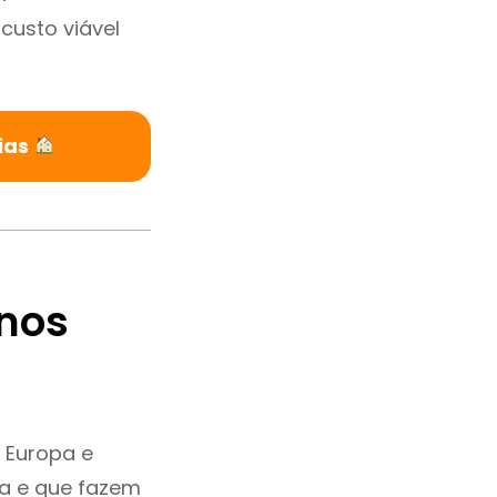
custo viável
ias
nos
 Europa e
ia e que fazem