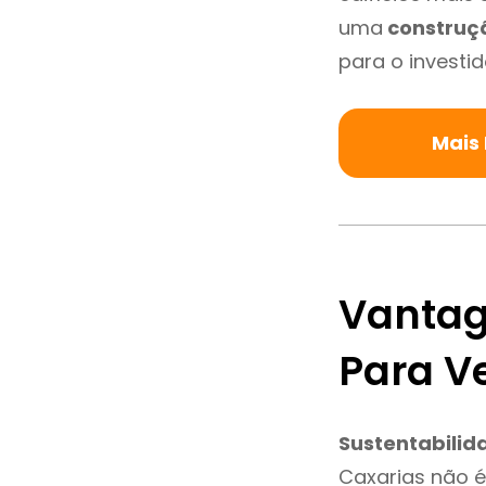
uma
construç
para o investid
Mais
Vantag
Para V
Sustentabilid
Caxarias não 