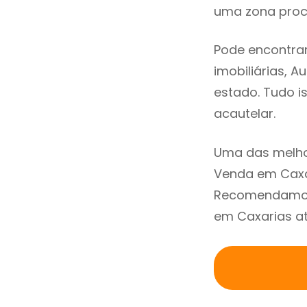
uma zona procu
Pode encontrar
imobiliárias, A
estado. Tudo i
acautelar.
Uma das melho
Venda em Caxar
Recomendamos 
em Caxarias at