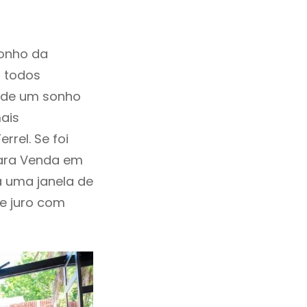
sonho da
, todos
a de um sonho
ais
rel. Se foi
Para Venda em
á uma janela de
de juro com