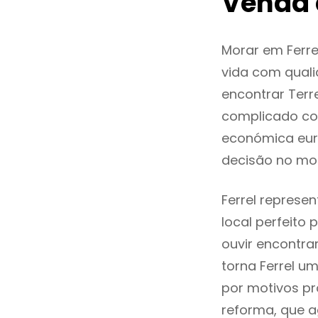
Venda 
Morar em Ferr
vida com quali
encontrar Terr
complicado co
económica euro
decisão no mo
Ferrel represe
local perfeito
ouvir encontr
torna Ferrel u
por motivos pr
reforma, que a