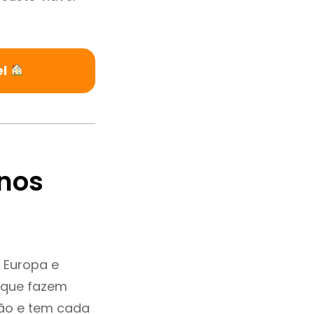
el
nos
 Europa e
e que fazem
ção e tem cada