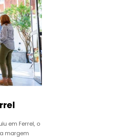
rrel
iu em Ferrel, o
ixa margem