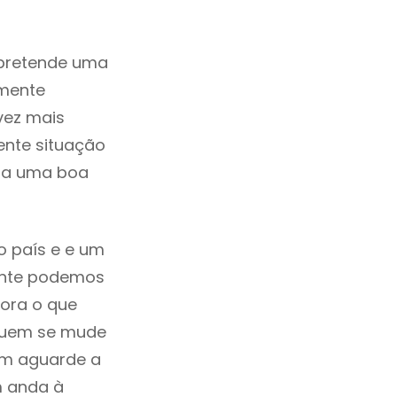
 pretende uma
zmente
vez mais
ente situação
ada uma boa
o país e e um
mente podemos
ora o que
 quem se mude
uem aguarde a
m anda à