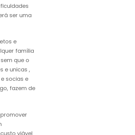
ficuldades
erá ser uma
etos e
quer família
s sem que o
 e unicas ,
e socias e
ego, fazem de
a promover
m
custo viável