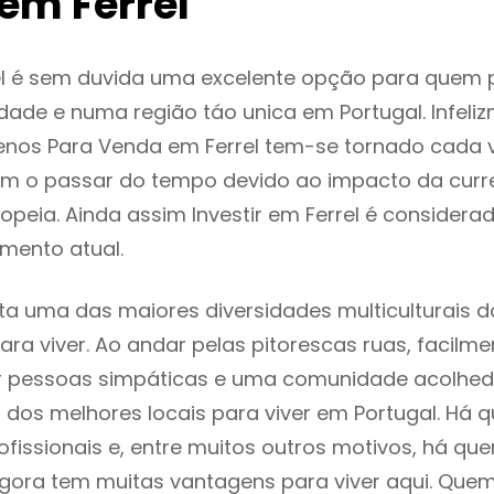
em Ferrel
el é sem duvida uma excelente opção para quem
dade e numa região táo unica em Portugal. Infeli
enos Para Venda em Ferrel tem-se tornado cada 
m o passar do tempo devido ao impacto da curr
peia. Ainda assim Investir em Ferrel é consider
mento atual.
nta uma das maiores diversidades multiculturais d
 para viver. Ao andar pelas pitorescas ruas, facil
ar pessoas simpáticas e uma comunidade acolhed
m dos melhores locais para viver em Portugal. Há
ofissionais e, entre muitos outros motivos, há q
gora tem muitas vantagens para viver aqui. Que