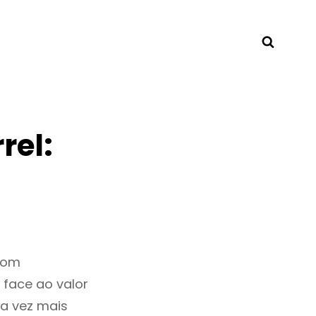
Searc
rel:
bom
 face ao valor
a vez mais