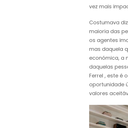
vez mais impac
Costumava diz
maioria das pe
os agentes imo
mas daquela qu
económica, a m
daquelas pesso
Ferrel , este 
oportunidade 
valores aceitáv