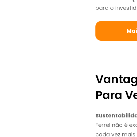
para o investid
Mai
Vantag
Para V
Sustentabilid
Ferrel não é e
cada vez mais 