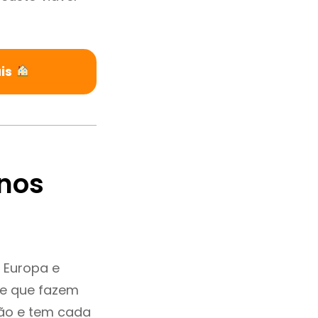
ais
nos
 Europa e
 e que fazem
ção e tem cada