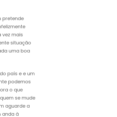
m pretende
nfelizmente
a vez mais
ente situação
erada uma boa
 do país e e um
mente podemos
ora o que
Há quem se mude
uem aguarde a
m anda à