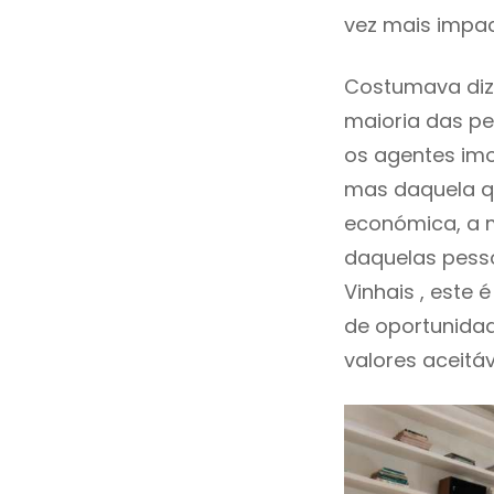
vez mais impac
Costumava diz
maioria das pe
os agentes imo
mas daquela qu
económica, a m
daquelas pesso
Vinhais , este
de oportunida
valores aceitáv