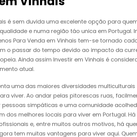
em Vinhais
ais é sem duvida uma excelente opção para que
ualidade e numa região táo unica em Portugal. I
renos Para Venda em Vinhais tem-se tornado cad
m o passar do tempo devido ao impacto da curr
peia. Ainda assim Investir em Vinhais é consid
mento atual.
enta uma das maiores diversidades multiculturais
 para viver. Ao andar pelas pitorescas ruas, facil
ar pessoas simpáticas e uma comunidade acolhed
um dos melhores locais para viver em Portugal. 
ofissionais e, entre muitos outros motivos, há q
gora tem muitas vantagens para viver aqui. Que