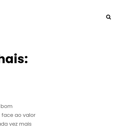
Searc
hais:
m bom
 face ao valor
ada vez mais