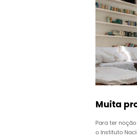
Muita pr
Para ter noçã
o Instituto Na