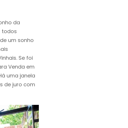
sonho da
, todos
a de um sonho
ais
nhais. Se foi
Para Venda em
Há uma janela
as de juro com