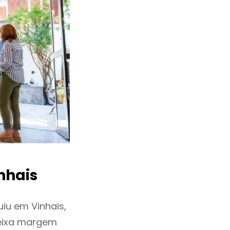
nhais
iu em Vinhais,
deixa margem