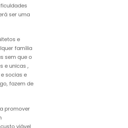
ficuldades
erá ser uma
itetos e
quer família
as sem que o
 e unicas ,
e socias e
ego, fazem de
ica promover
m
custo viável