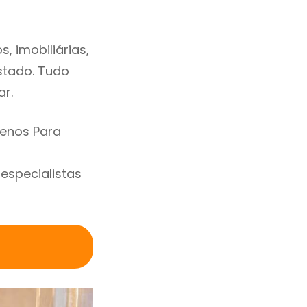
, imobiliárias,
estado. Tudo
ar.
renos Para
specialistas