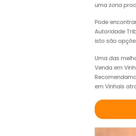
uma zona procu
Pode encontrar
Autoridade Trib
isto são opçõe
Uma das melho
Venda em Vinha
Recomendamos 
em Vinhais atr