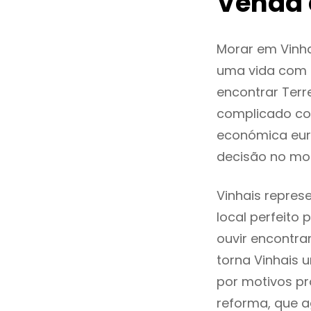
Venda 
Morar em Vinh
uma vida com q
encontrar Ter
complicado co
económica euro
decisão no mo
Vinhais repres
local perfeito
ouvir encontr
torna Vinhais 
por motivos pr
reforma, que a