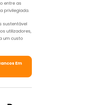
io entre as
a privilegiada.
 sustentável
s utilizadores,
a um custo
 Bancos Em