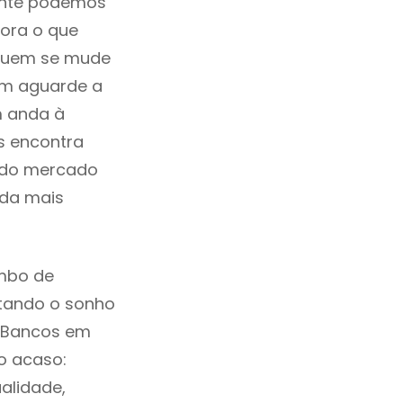
mente podemos
ora o que
 quem se mude
uem aguarde a
m anda à
s encontra
a do mercado
ida mais
mbo de
ntando o sonho
s Bancos em
o acaso:
alidade,