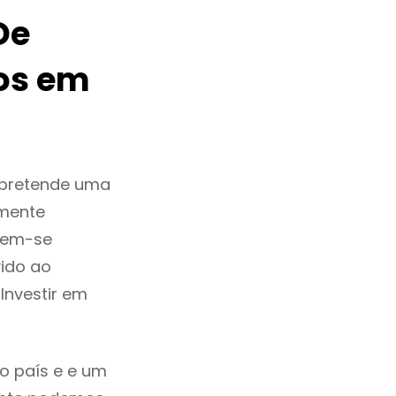
De
os em
 pretende uma
zmente
tem-se
ido ao
Investir em
o país e e um