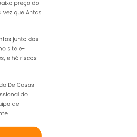
baixo preço do
 vez que Antas
tas junto dos
no site e-
, e há riscos
nda De Casas
ssional do
uipa de
nte.