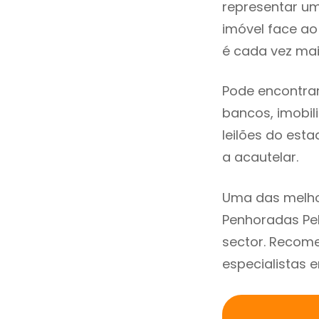
representar u
imóvel face a
é cada vez mai
Pode encontra
bancos, imobili
leilões do est
a acautelar.
Uma das melho
Penhoradas Pe
sector. Recom
especialistas 