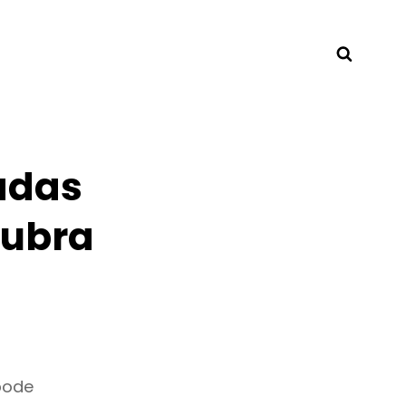
Searc
adas
cubra
pode