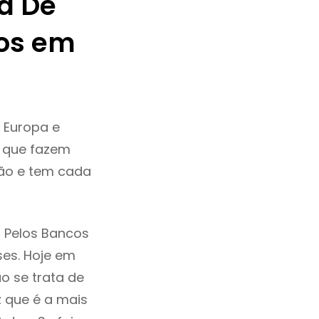
a De
os em
 Europa e
e que fazem
ção e tem cada
 Pelos Bancos
ses. Hoje em
o se trata de
 que é a mais