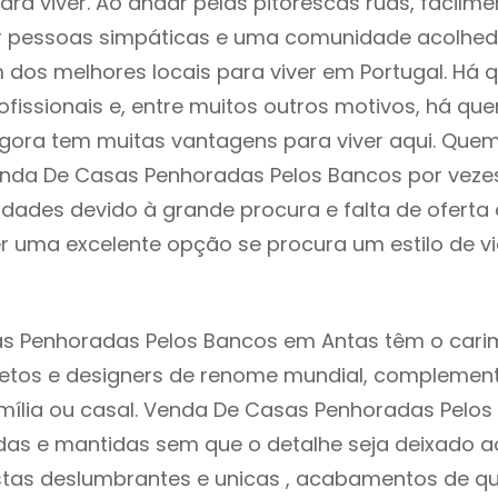
 para viver. Ao andar pelas pitorescas ruas, facil
ar pessoas simpáticas e uma comunidade acolhed
 dos melhores locais para viver em Portugal. Há
ofissionais e, entre muitos outros motivos, há q
gora tem muitas vantagens para viver aqui. Que
enda De Casas Penhoradas Pelos Bancos por veze
ldades devido à grande procura e falta de ofert
 uma excelente opção se procura um estilo de v
s Penhoradas Pelos Bancos em Antas têm o cari
itetos e designers de renome mundial, compleme
mília ou casal. Venda De Casas Penhoradas Pelo
das e mantidas sem que o detalhe seja deixado a
istas deslumbrantes e unicas , acabamentos de qu