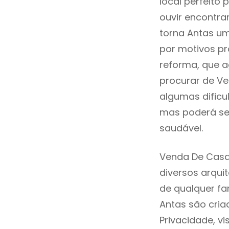
local perfeito
ouvir encontr
torna Antas um
por motivos pr
reforma, que a
procurar de V
algumas dificu
mas poderá ser
saudável.
Venda De Casa
diversos arqu
de qualquer fa
Antas são cria
Privacidade, v