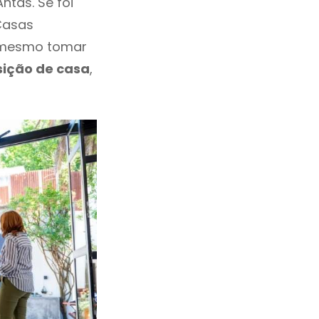
tas. Se foi
Casas
e mesmo tomar
sição de casa
,