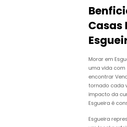
Benfic
Casas 
Esguei
Morar em Esgu
uma vida com q
encontrar Ven
tornado cada 
impacto da cur
Esgueira é co
Esgueira repre