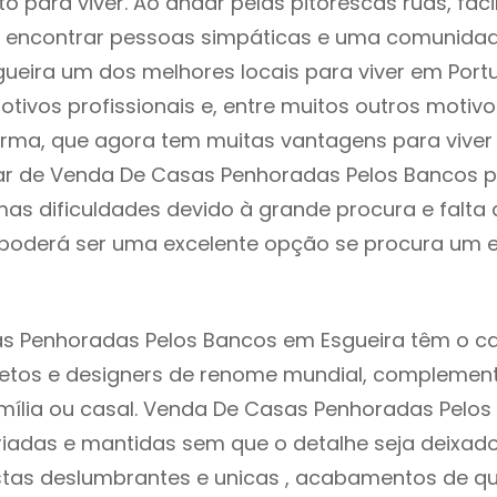
to para viver. Ao andar pelas pitorescas ruas, fac
 encontrar pessoas simpáticas e uma comunida
gueira um dos melhores locais para viver em Port
tivos profissionais e, entre muitos outros motiv
rma, que agora tem muitas vantagens para viver
ar de Venda De Casas Penhoradas Pelos Bancos p
as dificuldades devido à grande procura e falta 
oderá ser uma excelente opção se procura um es
s Penhoradas Pelos Bancos em Esgueira têm o c
itetos e designers de renome mundial, compleme
mília ou casal. Venda De Casas Penhoradas Pelo
riadas e mantidas sem que o detalhe seja deixad
istas deslumbrantes e unicas , acabamentos de qu