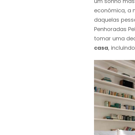
um sonho mas 
económica, a m
daquelas pesso
Penhoradas Pe
tomar uma dec
casa
, incluind