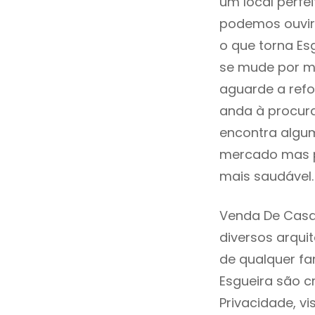
um local perfei
podemos ouvir
o que torna Es
se mude por mo
aguarde a refo
anda à procur
encontra algum
mercado mas p
mais saudável.
Venda De Casa
diversos arqu
de qualquer fa
Esgueira são c
Privacidade, v