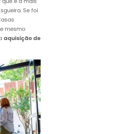
 que é a mais
gueira. Se foi
Casas
eve mesmo
 a
aquisição de