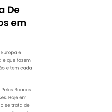
a De
os em
 Europa e
a e que fazem
ção e tem cada
 Pelos Bancos
ses. Hoje em
o se trata de