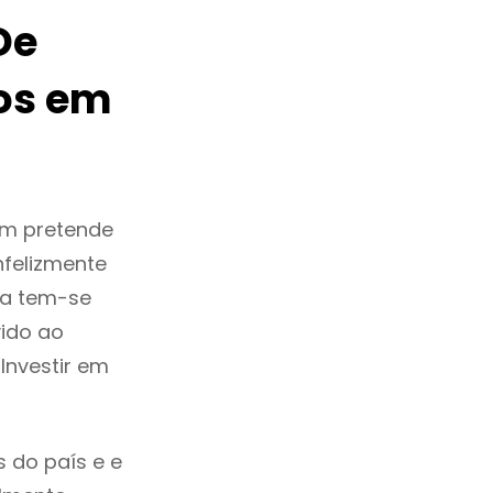
De
os em
em pretende
nfelizmente
ra tem-se
ido ao
Investir em
 do país e e