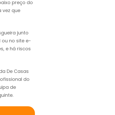
baixo preço do
 vez que
gueira junto
 ou no site e-
, e há riscos
nda De Casas
fissional do
uipa de
uinte.