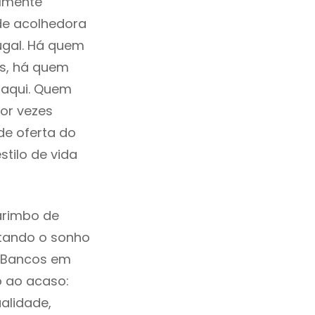
ilmente
de acolhedora
ugal. Há quem
os, há quem
 aqui. Quem
or vezes
de oferta do
tilo de vida
arimbo de
ntando o sonho
s Bancos em
o ao acaso:
alidade,