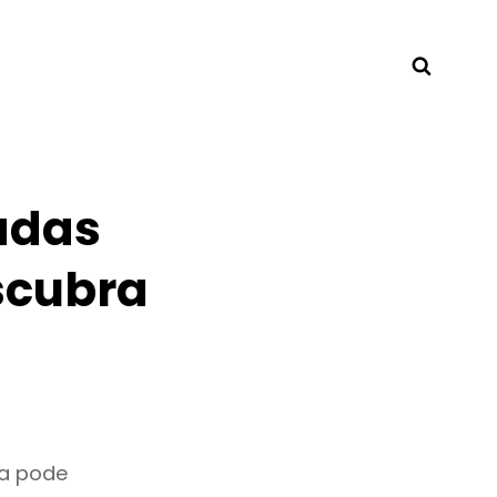
Searc
adas
scubra
ra pode