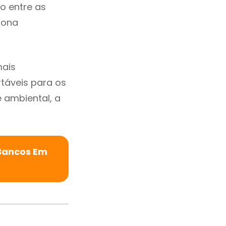
io entre as
zona
mais
rtáveis para os
ambiental, a
 Bancos Em