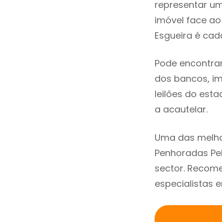
representar u
imóvel face a
Esgueira é cad
Pode encontra
dos bancos, imo
leilões do est
a acautelar.
Uma das melho
Penhoradas Pel
sector. Recom
especialistas 