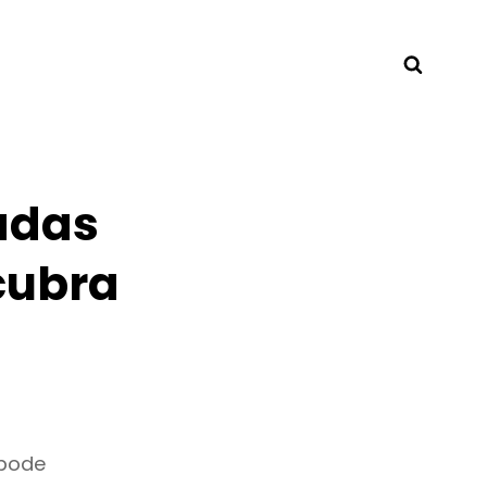
Searc
adas
cubra
 pode