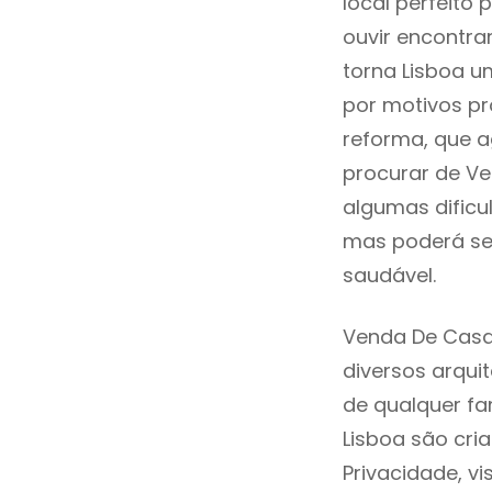
local perfeito
ouvir encontr
torna Lisboa u
por motivos pr
reforma, que a
procurar de V
algumas dificu
mas poderá ser
saudável.
Venda De Casa
diversos arqu
de qualquer fa
Lisboa são cri
Privacidade, v