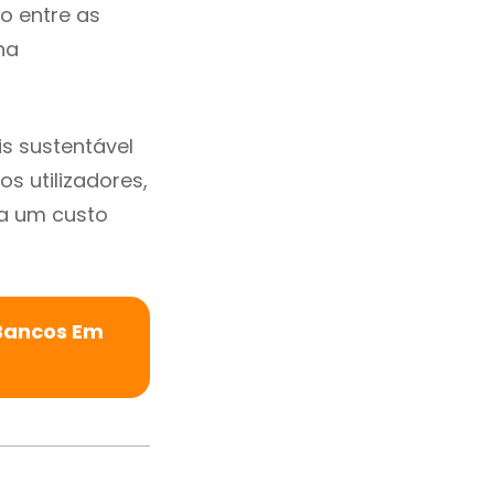
io entre as
na
s sustentável
s utilizadores,
a um custo
 Bancos Em