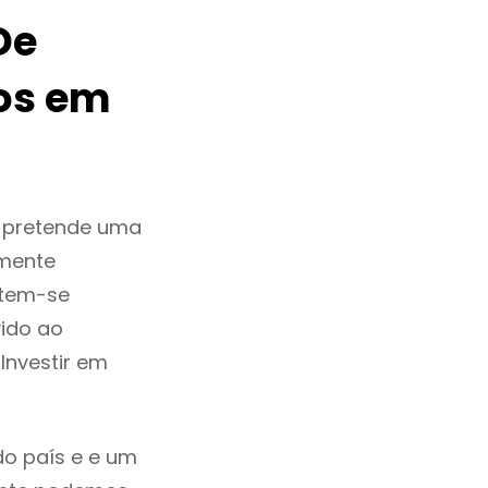
De
os em
 pretende uma
zmente
 tem-se
ido ao
Investir em
do país e e um