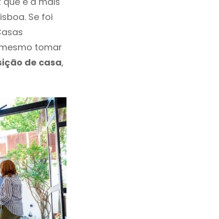
 que é a mais
sboa. Se foi
Casas
e mesmo tomar
sição de casa
,