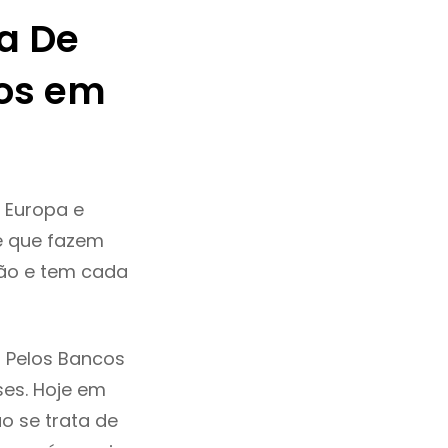
a De
os em
 Europa e
e que fazem
ção e tem cada
 Pelos Bancos
ses. Hoje em
o se trata de