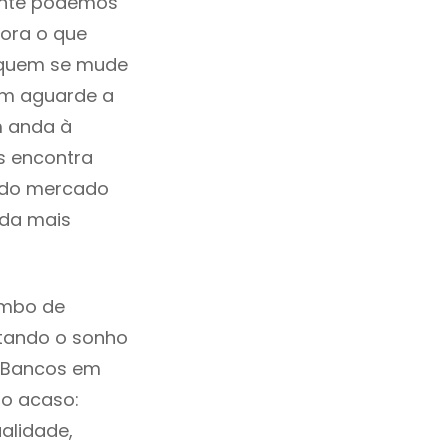
mente podemos
ora o que
á quem se mude
uem aguarde a
m anda à
s encontra
a do mercado
ida mais
imbo de
ntando o sonho
s Bancos em
ao acaso:
alidade,