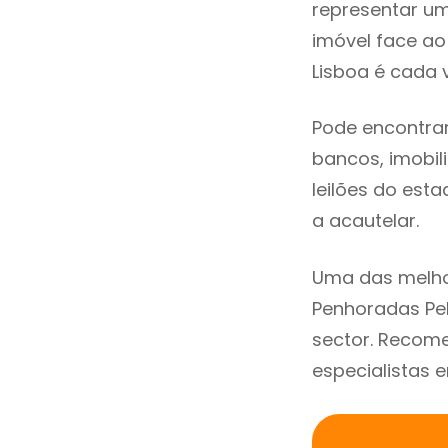
representar u
imóvel face a
Lisboa é cada 
Pode encontra
bancos, imobili
leilões do est
a acautelar.
Uma das melho
Penhoradas Pel
sector. Recom
especialistas 