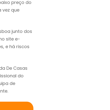
baixo preço do
 vez que
sboa junto dos
no site e-
, e há riscos
nda De Casas
ssional do
uipa de
nte.