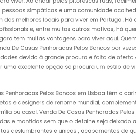
 para viver. Ao andar pelas pitorescas ruas, facil
ar pessoas simpáticas e uma comunidade acolhed
m dos melhores locais para viver em Portugal. H
ofissionais e, entre muitos outros motivos, há q
gora tem muitas vantagens para viver aqui. Que
enda De Casas Penhoradas Pelos Bancos por veze
ldades devido à grande procura e falta de ofert
 uma excelente opção se procura um estilo de v
s Penhoradas Pelos Bancos em Lisboa têm o car
itetos e designers de renome mundial, compleme
mília ou casal. Venda De Casas Penhoradas Pelo
adas e mantidas sem que o detalhe seja deixado 
istas deslumbrantes e unicas , acabamentos de qu