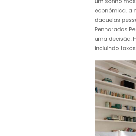
um sonho mas 
económica, a m
daquelas pesso
Penhoradas Pe
uma decisão. 
incluindo taxas