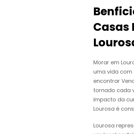
Benfic
Casas 
Louros
Morar em Lour
uma vida com q
encontrar Ven
tornado cada 
impacto da cur
Lourosa é con
Lourosa repres