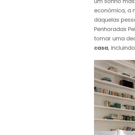
um sonho mas 
económica, a m
daquelas pesso
Penhoradas Pe
tomar uma dec
casa
, incluind