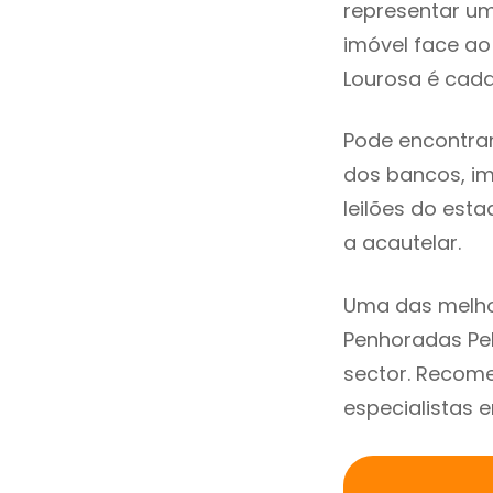
representar u
imóvel face a
Lourosa é cada
Pode encontra
dos bancos, imo
leilões do est
a acautelar.
Uma das melho
Penhoradas Pe
sector. Recom
especialistas 