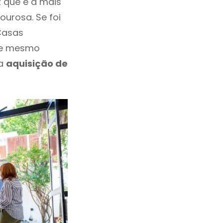
 que é a mais
urosa. Se foi
Casas
eve mesmo
 a
aquisição de