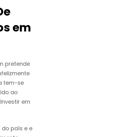
De
os em
m pretende
nfelizmente
a tem-se
ido ao
Investir em
 do país e e