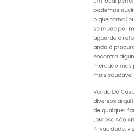
um local perfei
podemos ouvir
o que torna Lo
se mude por mo
aguarde a refo
anda à procur
encontra algum
mercado mas p
mais saudável.
Venda De Casa
diversos arqu
de qualquer fa
Lourosa são cr
Privacidade, v