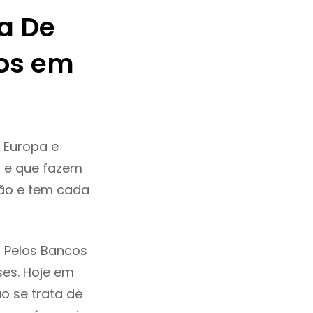
a De
os em
 Europa e
a e que fazem
ção e tem cada
 Pelos Bancos
ses. Hoje em
o se trata de