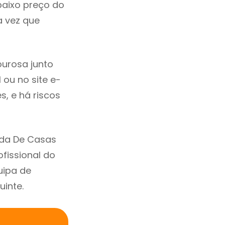
baixo preço do
 vez que
urosa junto
 ou no site e-
, e há riscos
nda De Casas
fissional do
uipa de
uinte.