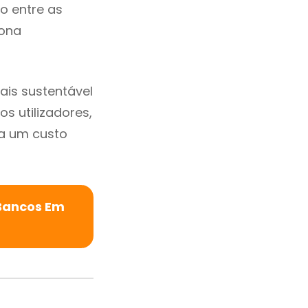
io entre as
zona
is sustentável
s utilizadores,
a um custo
 Bancos Em