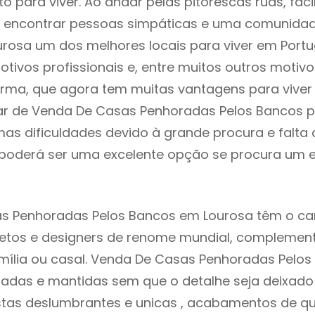
to para viver. Ao andar pelas pitorescas ruas, fac
 encontrar pessoas simpáticas e uma comunida
urosa um dos melhores locais para viver em Port
tivos profissionais e, entre muitos outros motiv
rma, que agora tem muitas vantagens para viver
ar de Venda De Casas Penhoradas Pelos Bancos p
as dificuldades devido à grande procura e falta 
oderá ser uma excelente opção se procura um es
s Penhoradas Pelos Bancos em Lourosa têm o ca
itetos e designers de renome mundial, compleme
mília ou casal. Venda De Casas Penhoradas Pelo
iadas e mantidas sem que o detalhe seja deixado
istas deslumbrantes e unicas , acabamentos de qu