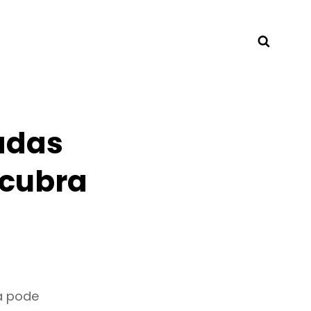
Searc
adas
scubra
a pode