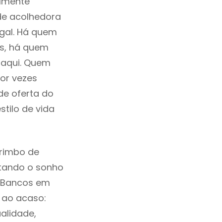
ilmente
de acolhedora
ugal. Há quem
os, há quem
 aqui. Quem
or vezes
de oferta do
tilo de vida
rimbo de
ntando o sonho
s Bancos em
 ao acaso:
alidade,