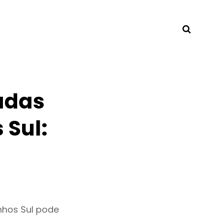
Searc
adas
 Sul:
nhos Sul pode