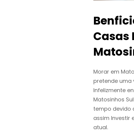
Benfic
Casas 
Matosi
Morar em Mato
pretende uma v
Infelizmente 
Matosinhos Su
tempo devido 
assim Investi
atual.