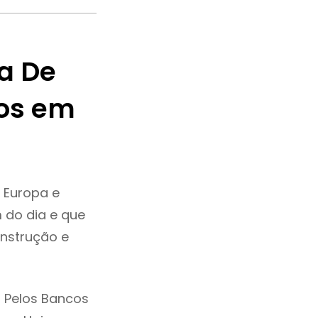
a De
os em
 Europa e
 do dia e que
onstrução e
 Pelos Bancos