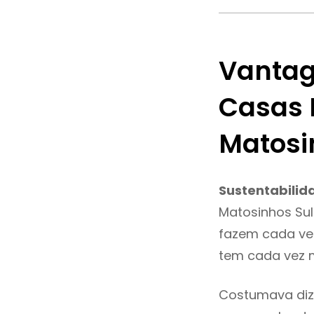
Vantag
Casas 
Matosi
Sustentabilid
Matosinhos Sul
fazem cada vez
tem cada vez m
Costumava diz