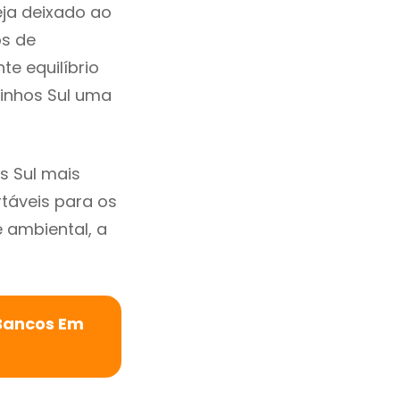
eja deixado ao
os de
te equilíbrio
sinhos Sul uma
s Sul mais
rtáveis para os
ambiental, a
 Bancos Em