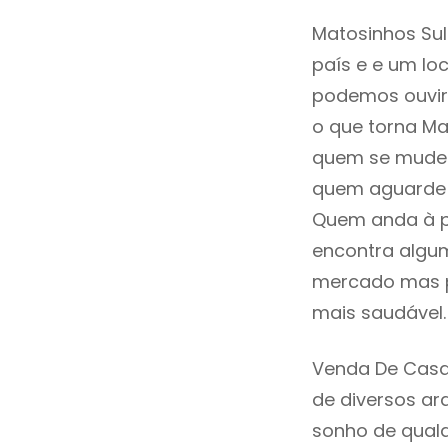
Matosinhos Sul
país e e um loc
podemos ouvir
o que torna Ma
quem se mude p
quem aguarde a
Quem anda à p
encontra algum
mercado mas p
mais saudável.
Venda De Casa
de diversos ar
sonho de qualq