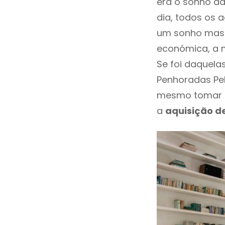
era o sonho da
dia, todos os 
um sonho mas 
económica, a m
Se foi daquela
Penhoradas Pel
mesmo tomar u
a
aquisição d