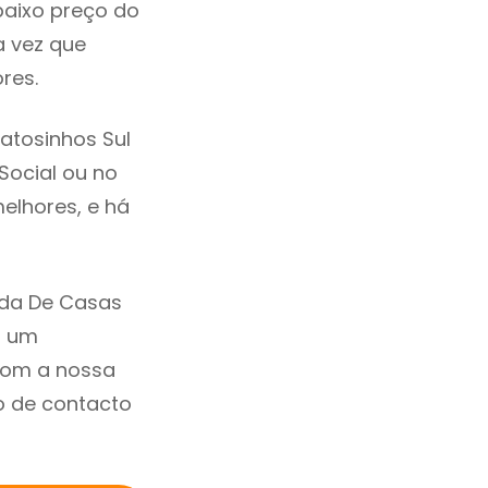
baixo preço do
 vez que
res.
atosinhos Sul
 Social ou no
elhores, e há
nda De Casas
m um
com a nossa
o de contacto