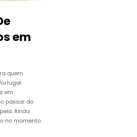
De
os em
ara quem
ortugal.
os em
 o passar do
eia. Ainda
são no momento