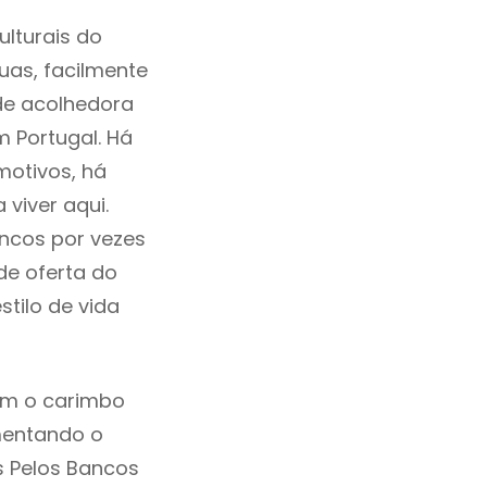
lturais do
ruas, facilmente
de acolhedora
m Portugal. Há
motivos, há
viver aqui.
ncos por vezes
de oferta do
tilo de vida
êm o carimbo
mentando o
s Pelos Bancos