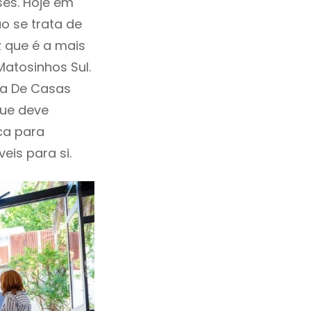
ses. Hoje em
o se trata de
 que é a mais
atosinhos Sul.
da De Casas
que deve
ca para
eis para si.