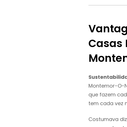
Vantag
Casas 
Monte
Sustentabilid
Montemor-O-No
que fazem cada
tem cada vez 
Costumava diz