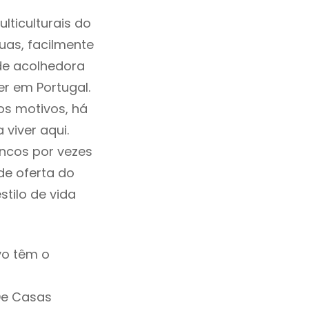
ticulturais do
ruas, facilmente
de acolhedora
r em Portugal.
os motivos, há
viver aqui.
ncos por vezes
de oferta do
tilo de vida
o têm o
De Casas