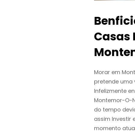
Benfic
Casas 
Monte
Morar em Mont
pretende uma v
Infelizmente 
Montemor-O-No
do tempo devi
assim Investi
momento atual