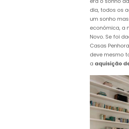
era o sonho da
dia, todos os 
um sonho mas 
económica, a 
Novo. Se foi d
Casas Penhora
deve mesmo to
a
aquisição d