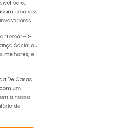
ível baixo
assim uma vez
nvestidores.
Montemor-O-
rança Social ou
s melhores, e
nda De Casas
 com um
com a nossa
lário de