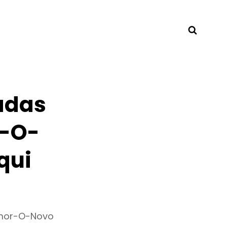
Searc
adas
r-O-
qui
emor-O-Novo