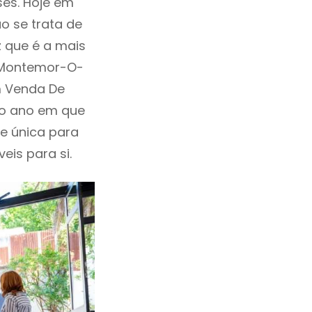
ses. Hoje em
o se trata de
 que é a mais
m Montemor-O-
m Venda De
 o ano em que
e única para
eis para si.