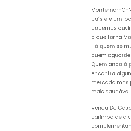
Montemor-O-No
país e e um loc
podemos ouvir
o que torna Mo
Há quem se mud
quem aguarde a
Quem anda à p
encontra algum
mercado mas p
mais saudável.
Venda De Casa
carimbo de div
complementand