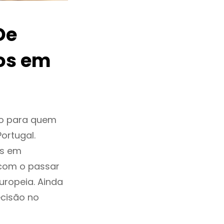
De
os em
o para quem
ortugal.
os em
com o passar
ropeia. Ainda
cisão no