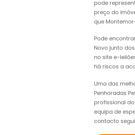
pode represen
preço do imóv
que Montemor-
Pode encontra
Novo junto dos 
no site e-leil
há riscos a aca
Uma das melho
Penhoradas Pe
profissional 
equipa de esp
contacto segui