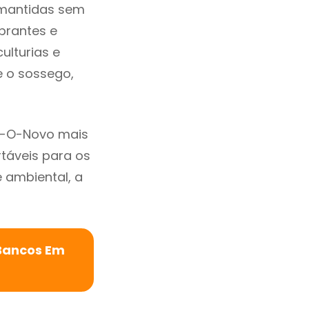
 mantidas sem
brantes e
ulturias e
e o sossego,
r-O-Novo mais
rtáveis para os
ambiental, a
 Bancos Em