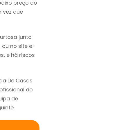
baixo preço do
 vez que
urtosa junto
 ou no site e-
, e há riscos
nda De Casas
fissional do
uipa de
uinte.