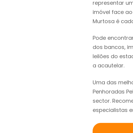
representar u
imóvel face a
Murtosa é cada
Pode encontra
dos bancos, imo
leilões do est
a acautelar.
Uma das melho
Penhoradas Pe
sector. Recom
especialistas 