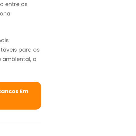
io entre as
zona
ais
rtáveis para os
ambiental, a
 Bancos Em