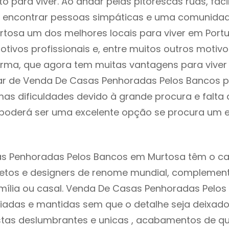
to para viver. Ao andar pelas pitorescas ruas, fac
 encontrar pessoas simpáticas e uma comunida
rtosa um dos melhores locais para viver em Port
tivos profissionais e, entre muitos outros motiv
rma, que agora tem muitas vantagens para viver
ar de Venda De Casas Penhoradas Pelos Bancos p
as dificuldades devido à grande procura e falta 
oderá ser uma excelente opção se procura um es
s Penhoradas Pelos Bancos em Murtosa têm o c
itetos e designers de renome mundial, compleme
mília ou casal. Venda De Casas Penhoradas Pelo
iadas e mantidas sem que o detalhe seja deixad
istas deslumbrantes e unicas , acabamentos de qu