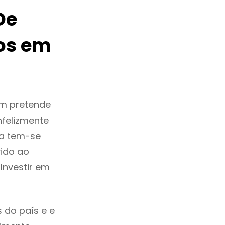
De
os em
em pretende
nfelizmente
sa tem-se
ido ao
Investir em
 do país e e