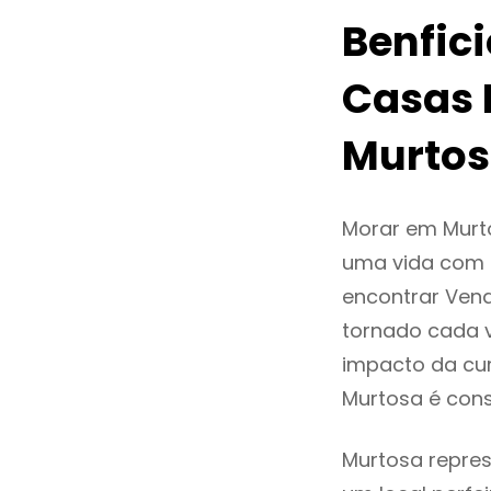
Benfic
Casas 
Murto
Morar em Murt
uma vida com q
encontrar Ven
tornado cada 
impacto da cur
Murtosa é con
Murtosa repres