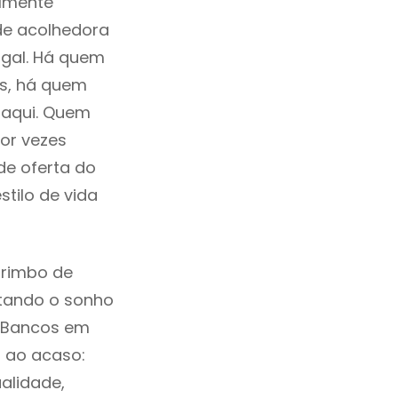
ilmente
de acolhedora
ugal. Há quem
os, há quem
 aqui. Quem
or vezes
de oferta do
tilo de vida
arimbo de
ntando o sonho
s Bancos em
o ao acaso:
alidade,