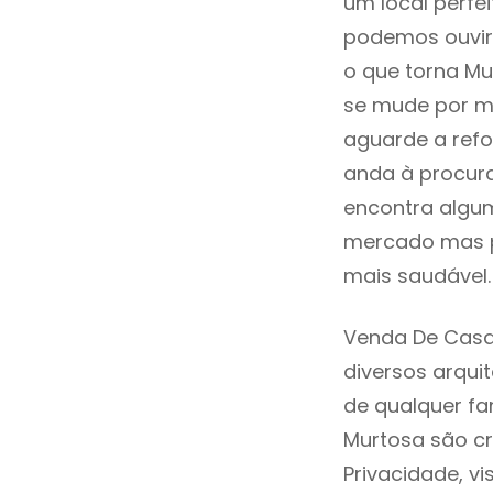
um local perfei
podemos ouvir
o que torna Mu
se mude por mo
aguarde a refo
anda à procur
encontra algum
mercado mas p
mais saudável.
Venda De Casa
diversos arqu
de qualquer fa
Murtosa são cr
Privacidade, v