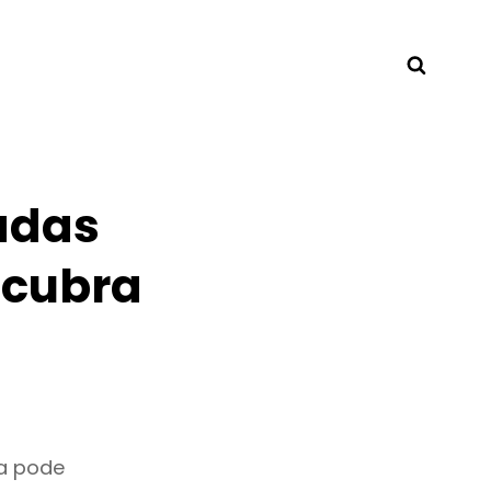
Searc
adas
scubra
a pode