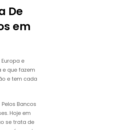
a De
os em
 Europa e
a e que fazem
ção e tem cada
 Pelos Bancos
ses. Hoje em
o se trata de