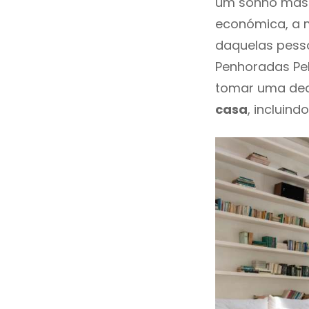
um sonho mas 
económica, a m
daquelas pesso
Penhoradas Pe
tomar uma dec
casa
, incluind