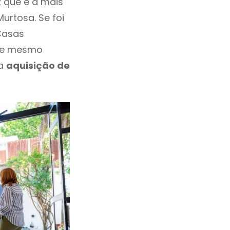
 que é a mais
urtosa. Se foi
Casas
eve mesmo
 a
aquisição de