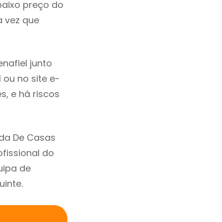
baixo preço do
 vez que
afiel junto
 ou no site e-
, e há riscos
nda De Casas
fissional do
uipa de
uinte.