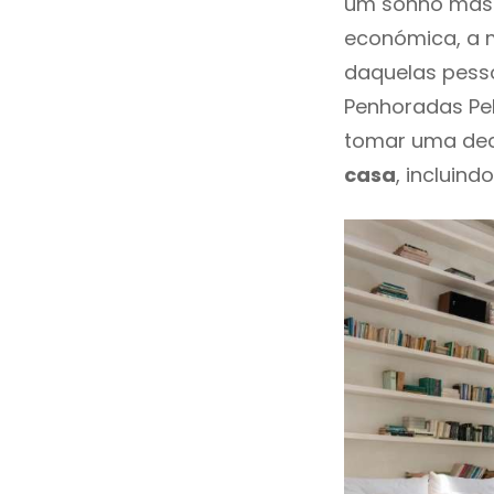
um sonho mas 
económica, a m
daquelas pesso
Penhoradas Pe
tomar uma dec
casa
, incluind