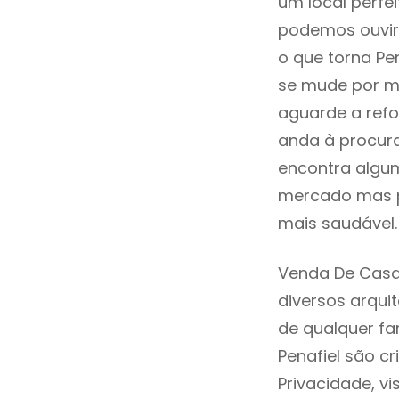
um local perfei
podemos ouvir
o que torna Pe
se mude por mo
aguarde a refo
anda à procur
encontra algum
mercado mas p
mais saudável.
Venda De Casa
diversos arqu
de qualquer fa
Penafiel são c
Privacidade, v