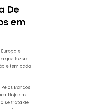
a De
os em
 Europa e
a e que fazem
ção e tem cada
 Pelos Bancos
ses. Hoje em
o se trata de