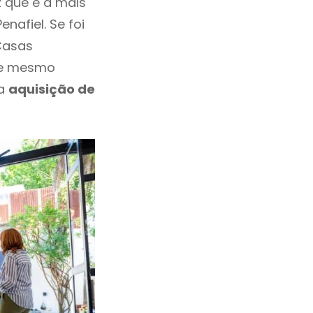
 que é a mais
nafiel. Se foi
Casas
eve mesmo
 a
aquisição de