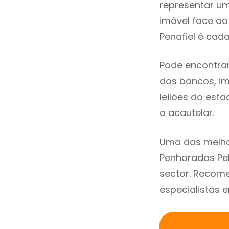
representar u
imóvel face a
Penafiel é cad
Pode encontrar
dos bancos, imo
leilões do est
a acautelar.
Uma das melho
Penhoradas Pel
sector. Recom
especialistas 