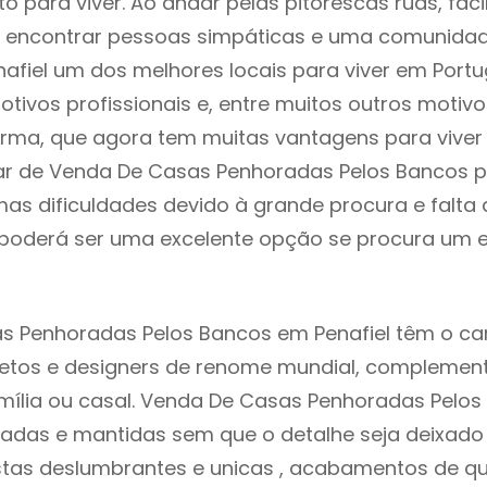
to para viver. Ao andar pelas pitorescas ruas, fac
 encontrar pessoas simpáticas e uma comunida
nafiel um dos melhores locais para viver em Port
tivos profissionais e, entre muitos outros motiv
rma, que agora tem muitas vantagens para viver
ar de Venda De Casas Penhoradas Pelos Bancos p
as dificuldades devido à grande procura e falta 
oderá ser uma excelente opção se procura um es
s Penhoradas Pelos Bancos em Penafiel têm o ca
itetos e designers de renome mundial, compleme
mília ou casal. Venda De Casas Penhoradas Pelo
riadas e mantidas sem que o detalhe seja deixado
istas deslumbrantes e unicas , acabamentos de qu