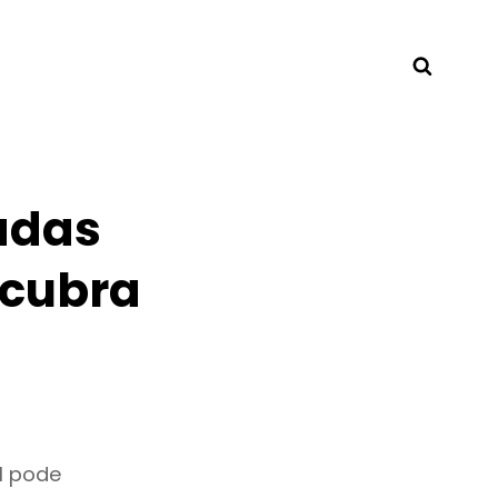
Searc
adas
scubra
l pode