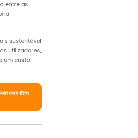
io entre as
zona
is sustentável
s utilizadores,
a um custo
 Bancos Em