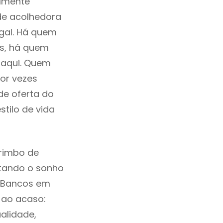
ilmente
de acolhedora
ugal. Há quem
os, há quem
 aqui. Quem
or vezes
de oferta do
tilo de vida
rimbo de
ntando o sonho
s Bancos em
 ao acaso:
alidade,