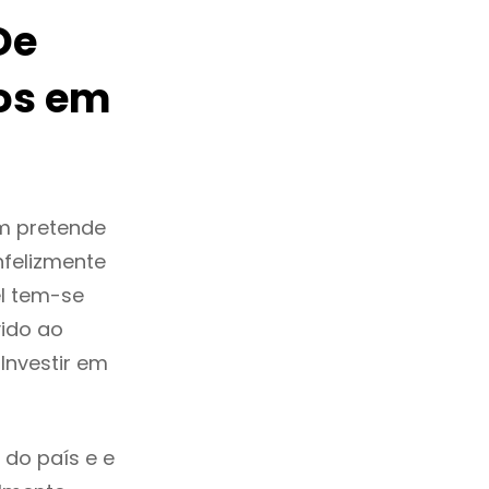
De
os em
m pretende
nfelizmente
l tem-se
ido ao
Investir em
 do país e e