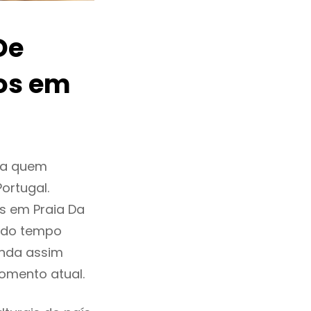
De
os em
ra quem
ortugal.
s em Praia Da
 do tempo
inda assim
omento atual.