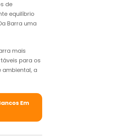
os de
te equilíbrio
 Da Barra uma
arra mais
rtáveis para os
ambiental, a
 Bancos Em