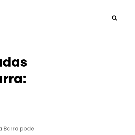
Searc
adas
rra:
a Barra pode