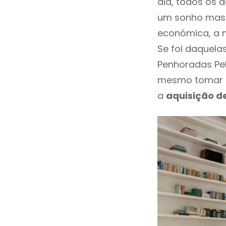
dia, todos os 
um sonho mas 
económica, a m
Se foi daquela
Penhoradas Pel
mesmo tomar u
a
aquisição d