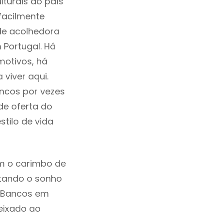
lturais do país
 facilmente
de acolhedora
 Portugal. Há
motivos, há
viver aqui.
ncos por vezes
de oferta do
tilo de vida
m o carimbo de
ntando o sonho
s Bancos em
eixado ao