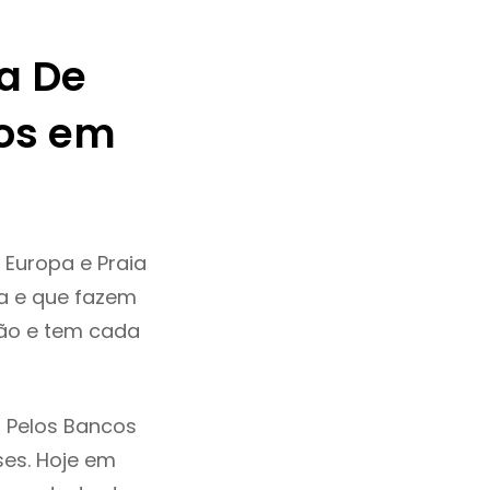
a De
os em
 Europa e Praia
a e que fazem
ção e tem cada
 Pelos Bancos
ses. Hoje em