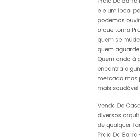
Praia Da Barra
e e um local pe
podemos ouvir
o que torna Pr
quem se mude p
quem aguarde a
Quem anda à p
encontra algum
mercado mas p
mais saudável.
Venda De Casa
diversos arqu
de qualquer fa
Praia Da Barra