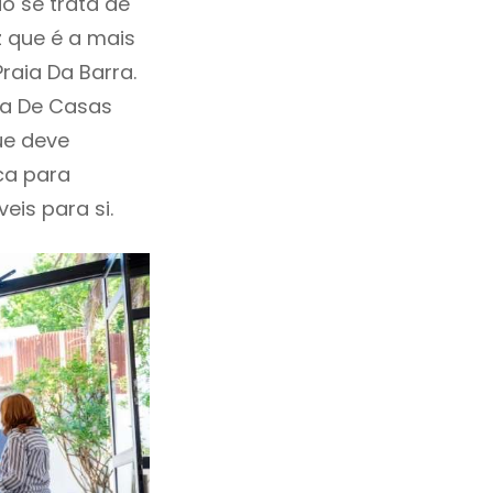
o se trata de
 que é a mais
raia Da Barra.
da De Casas
ue deve
ca para
eis para si.