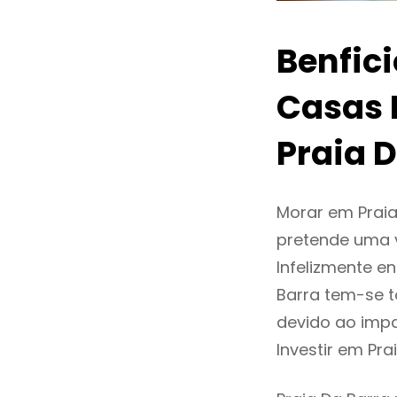
Benfic
Casas 
Praia 
Morar em Prai
pretende uma v
Infelizmente e
Barra tem-se 
devido ao impa
Investir em Pr