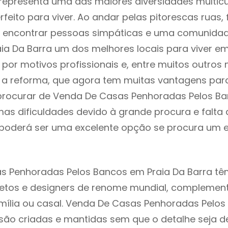
 representa uma das maiores diversidades multicu
rfeito para viver. Ao andar pelas pitorescas ruas,
 encontrar pessoas simpáticas e uma comunida
aia Da Barra um dos melhores locais para viver em
or motivos profissionais e, entre muitos outros 
 reforma, que agora tem muitas vantagens para 
rocurar de Venda De Casas Penhoradas Pelos Ba
as dificuldades devido à grande procura e falta 
oderá ser uma excelente opção se procura um es
s Penhoradas Pelos Bancos em Praia Da Barra tê
itetos e designers de renome mundial, compleme
mília ou casal. Venda De Casas Penhoradas Pelo
 são criadas e mantidas sem que o detalhe seja d