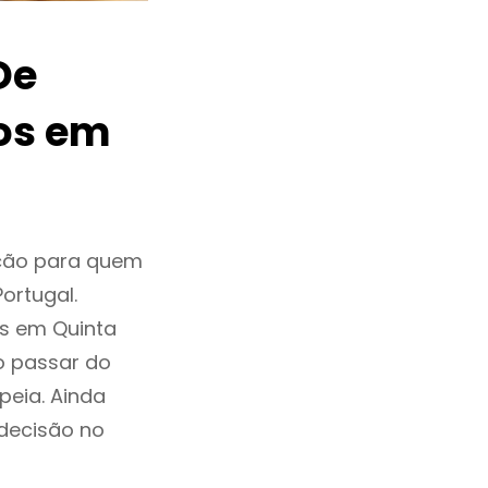
De
os em
pção para quem
ortugal.
s em Quinta
o passar do
eia. Ainda
 decisão no