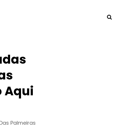
Searc
adas
as
 Aqui
Das Palmeiras