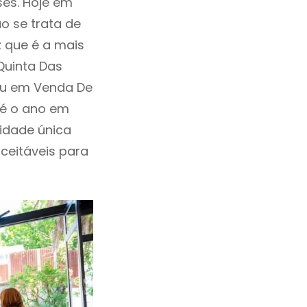
ses. Hoje em
o se trata de
 que é a mais
Quinta Das
tou em Venda De
 é o ano em
idade única
aceitáveis para