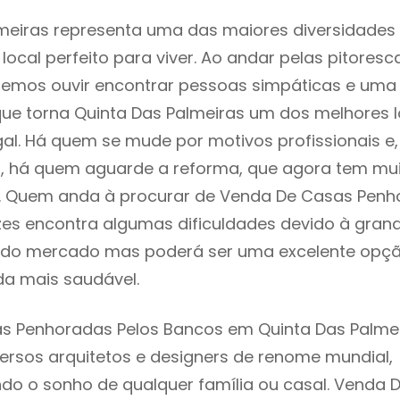
meiras representa uma das maiores diversidades m
local perfeito para viver. Ao andar pelas pitoresc
demos ouvir encontrar pessoas simpáticas e um
ue torna Quinta Das Palmeiras um dos melhores l
gal. Há quem se mude por motivos profissionais e,
s, há quem aguarde a reforma, que agora tem mu
i. Quem anda à procurar de Venda De Casas Penh
es encontra algumas dificuldades devido à gran
ta do mercado mas poderá ser uma excelente opç
ida mais saudável.
s Penhoradas Pelos Bancos em Quinta Das Palme
ersos arquitetos e designers de renome mundial,
o o sonho de qualquer família ou casal. Venda 