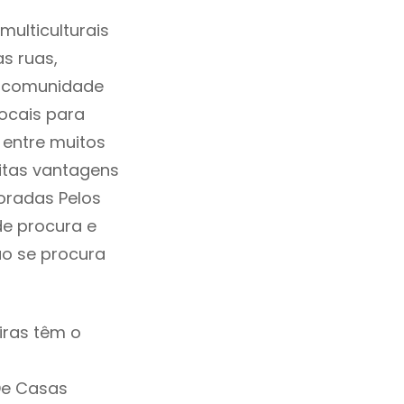
ulticulturais
as ruas,
a comunidade
ocais para
 entre muitos
itas vantagens
oradas Pelos
de procura e
ão se procura
iras têm o
De Casas