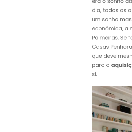
era o sonho da
dia, todos os 
um sonho mas 
económica, a m
Palmeiras. Se 
Casas Penhorad
que deve mesm
para a
aquisi
si.