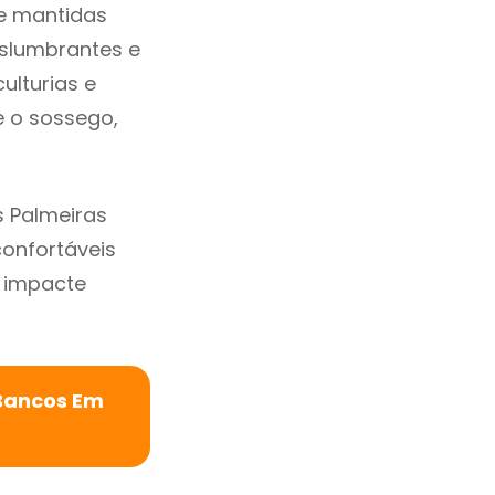
e mantidas
eslumbrantes e
ulturias e
e o sossego,
 Palmeiras
confortáveis
 impacte
 Bancos Em