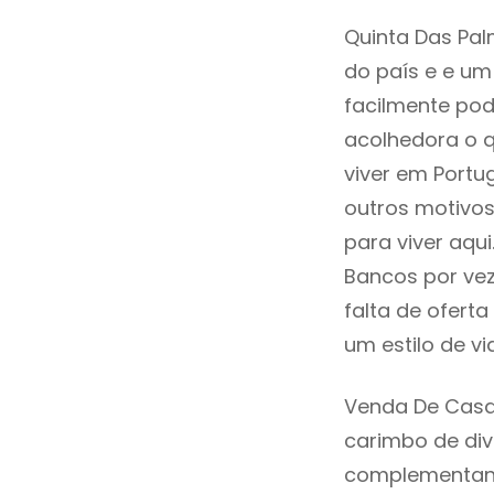
Quinta Das Pal
do país e e um 
facilmente po
acolhedora o q
viver em Portu
outros motivo
para viver aqu
Bancos por vez
falta de ofer
um estilo de v
Venda De Casa
carimbo de div
complementand