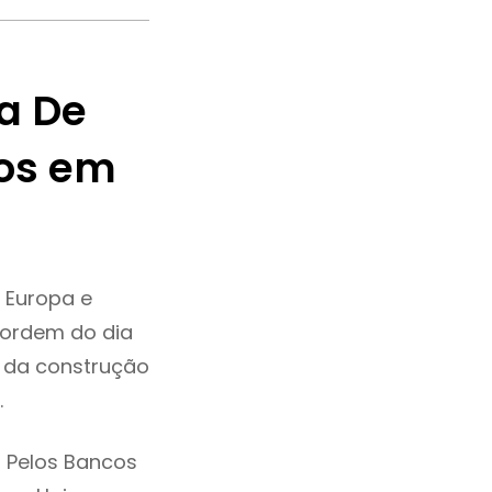
a De
os em
 Europa e
 ordem do dia
e da construção
.
 Pelos Bancos