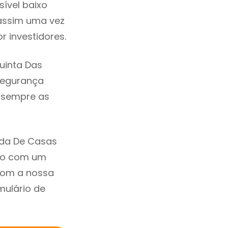
ível baixo
assim uma vez
 investidores.
uinta Das
 Segurança
m sempre as
nda De Casas
ndo com um
com a nossa
mulário de