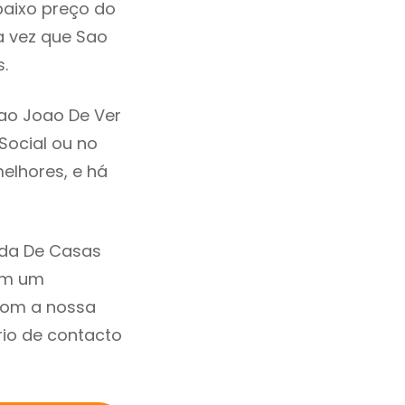
baixo preço do
a vez que Sao
.
ao Joao De Ver
 Social ou no
elhores, e há
nda De Casas
om um
com a nossa
rio de contacto