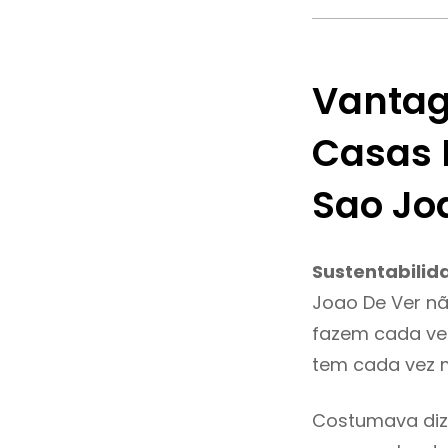
Vantag
Casas 
Sao Jo
Sustentabilid
Joao De Ver nã
fazem cada vez
tem cada vez m
Costumava diz