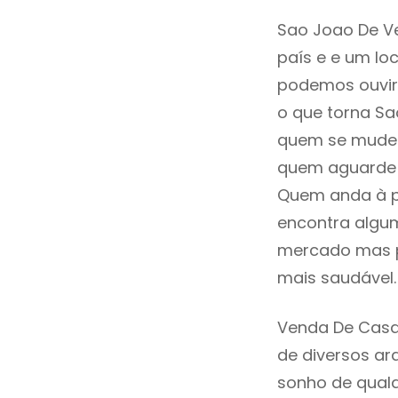
Sao Joao De Ve
país e e um loc
podemos ouvir
o que torna Sa
quem se mude p
quem aguarde a
Quem anda à p
encontra algum
mercado mas p
mais saudável.
Venda De Casa
de diversos ar
sonho de qualq