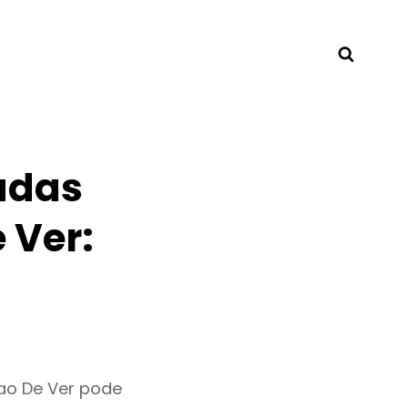
Searc
adas
 Ver:
ao De Ver pode