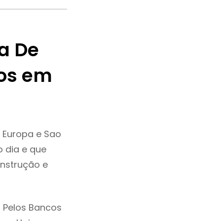
a De
os em
 Europa e Sao
 dia e que
onstrução e
 Pelos Bancos