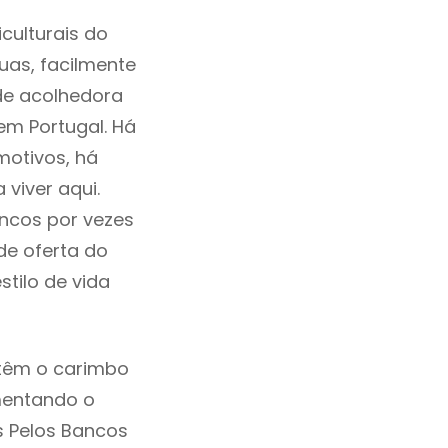
culturais do
ruas, facilmente
de acolhedora
em Portugal. Há
motivos, há
viver aqui.
ncos por vezes
de oferta do
tilo de vida
têm o carimbo
mentando o
s Pelos Bancos