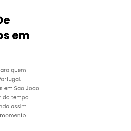
De
os em
para quem
ortugal.
os em Sao Joao
r do tempo
inda assim
o momento