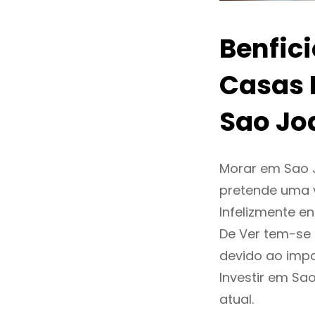
Benfic
Casas 
Sao Jo
Morar em Sao 
pretende uma v
Infelizmente 
De Ver tem-se
devido ao impa
Investir em S
atual.