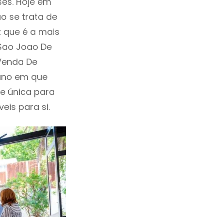
ses. Hoje em
o se trata de
 que é a mais
Sao Joao De
 Venda De
 ano em que
e única para
eis para si.