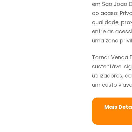
em Sao Joao De
ao acaso: Priv
qualidade, prox
entre as acess
uma zona privi
Tornar Venda 
sustentável si
utilizadores, 
um custo viável
Mais Deta