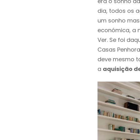
era o sonho da
dia, todos os 
um sonho mas 
económica, a 
Ver. Se foi da
Casas Penhora
deve mesmo to
a
aquisição d