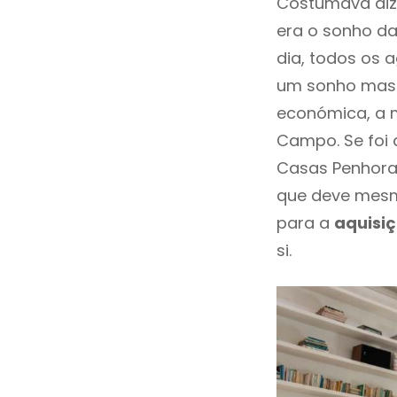
Costumava diz
era o sonho da
dia, todos os 
um sonho mas 
económica, a m
Campo. Se foi 
Casas Penhora
que deve mesm
para a
aquisi
si.