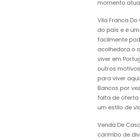
momento atual
Vila Franca Do
do país e e um 
facilmente po
acolhedora o q
viver em Portu
outros motivo
para viver aqu
Bancos por vez
falta de ofer
um estilo de v
Venda De Casa
carimbo de div