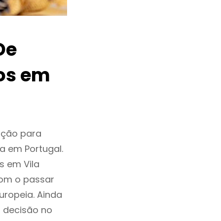
De
os em
pção para
a em Portugal.
s em Vila
om o passar
ropeia. Ainda
 decisão no