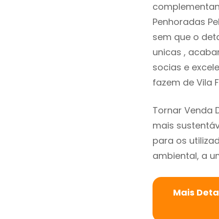
complementand
Penhoradas Pe
sem que o deta
unicas , acaba
socias e excele
fazem de Vila
Tornar Venda 
mais sustentáv
para os utiliz
ambiental, a um
Mais Deta