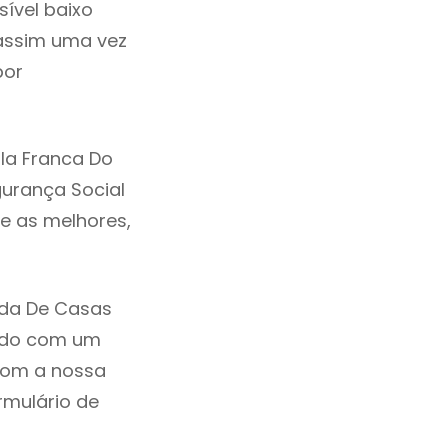
ível baixo
assim uma vez
por
la Franca Do
gurança Social
re as melhores,
nda De Casas
ando com um
com a nossa
rmulário de