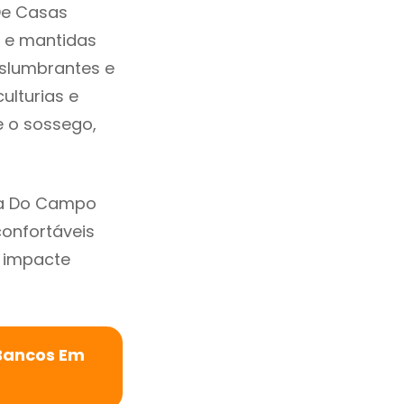
De Casas
 e mantidas
eslumbrantes e
ulturias e
e o sossego,
ca Do Campo
confortáveis
 impacte
 Bancos Em