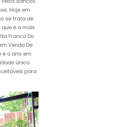
 Pelos Bancos
ses. Hoje em
o se trata de
 que é a mais
ila Franca Do
u em Venda De
e é o ano em
idade única
aceitáveis para