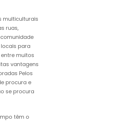
multiculturais
as ruas,
a comunidade
locais para
 entre muitos
itas vantagens
oradas Pelos
de procura e
ão se procura
ampo têm o