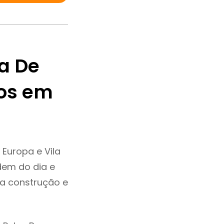
a De
os em
Europa e Vila
dem do dia e
da construção e
.