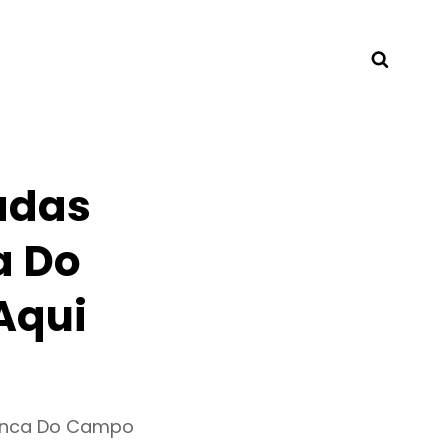
Searc
adas
a Do
Aqui
ranca Do Campo