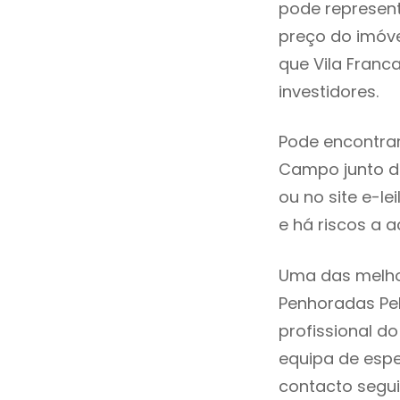
pode represen
preço do imóv
que Vila Fran
investidores.
Pode encontra
Campo junto do
ou no site e-l
e há riscos a a
Uma das melho
Penhoradas Pe
profissional 
equipa de espe
contacto segui