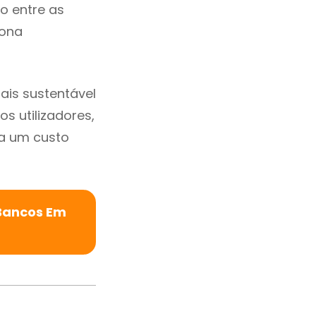
io entre as
zona
is sustentável
s utilizadores,
a um custo
 Bancos Em