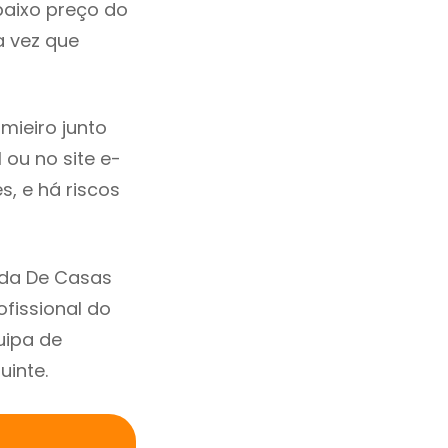
baixo preço do
 vez que
ieiro junto
 ou no site e-
, e há riscos
nda De Casas
fissional do
uipa de
uinte.