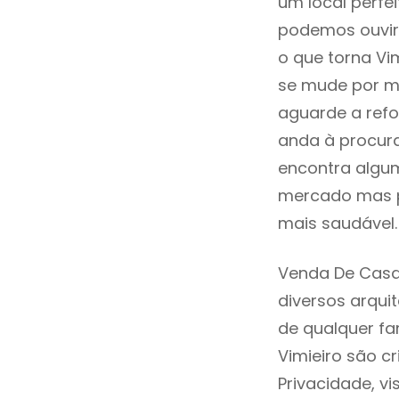
um local perfei
podemos ouvir
o que torna Vi
se mude por mo
aguarde a refo
anda à procur
encontra algum
mercado mas p
mais saudável.
Venda De Casa
diversos arqu
de qualquer fa
Vimieiro são c
Privacidade, v