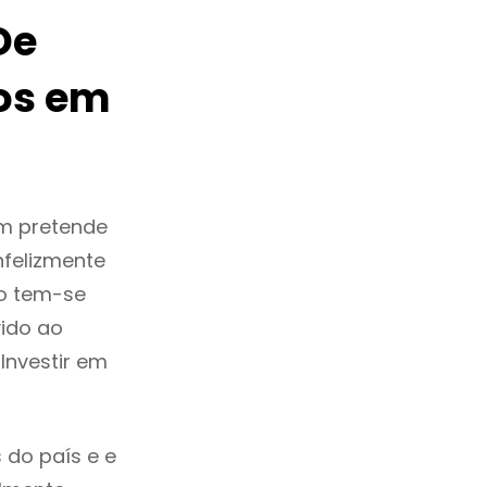
De
os em
em pretende
nfelizmente
o tem-se
ido ao
Investir em
 do país e e