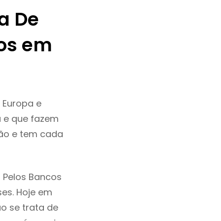
a De
os em
 Europa e
a e que fazem
ção e tem cada
 Pelos Bancos
ses. Hoje em
o se trata de