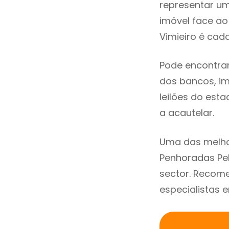
representar u
imóvel face a
Vimieiro é cad
Pode encontra
dos bancos, imo
leilões do est
a acautelar.
Uma das melho
Penhoradas Pel
sector. Recom
especialistas 