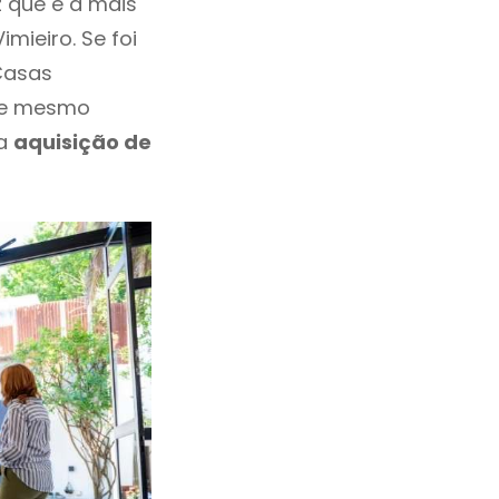
 que é a mais
mieiro. Se foi
Casas
eve mesmo
 a
aquisição de