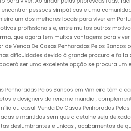
to para viver. Ao andar pelas pitorescas ruas, fac
 encontrar pessoas simpáticas e uma comunida
mieiro um dos melhores locais para viver em Port
tivos profissionais e, entre muitos outros motiv
rma, que agora tem muitas vantagens para viver
ar de Venda De Casas Penhoradas Pelos Bancos p
as dificuldades devido à grande procura e falta 
oderá ser uma excelente opção se procura um es
s Penhoradas Pelos Bancos em Vimieiro têm o c
itetos e designers de renome mundial, compleme
mília ou casal. Venda De Casas Penhoradas Pelo
riadas e mantidas sem que o detalhe seja deixado
istas deslumbrantes e unicas , acabamentos de qu