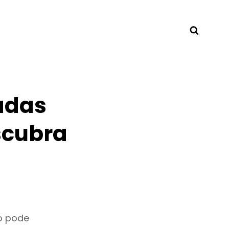
Searc
adas
scubra
o pode