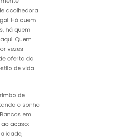
ilmente
de acolhedora
ugal. Há quem
os, há quem
 aqui. Quem
or vezes
de oferta do
tilo de vida
arimbo de
ntando o sonho
s Bancos em
 ao acaso:
alidade,