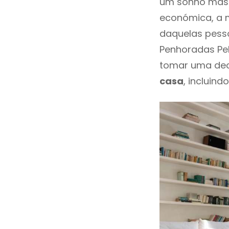
um sonho mas 
económica, a m
daquelas pesso
Penhoradas Pe
tomar uma dec
casa
, incluind