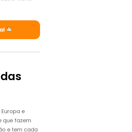
al
ndas
 Europa e
e que fazem
ção e tem cada