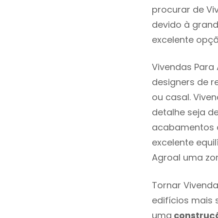
procurar de Vi
devido à grand
excelente opçã
Vivendas Para 
designers de 
ou casal. Vive
detalhe seja d
acabamentos de
excelente equi
Agroal uma zon
Tornar Vivenda
edifícios mais
uma
construç