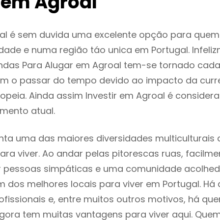
 em Agroal
al é sem duvida uma excelente opção para que
dade e numa região táo unica em Portugal. Infeli
ndas Para Alugar em Agroal tem-se tornado cada
m o passar do tempo devido ao impacto da curr
peia. Ainda assim Investir em Agroal é conside
mento atual.
nta uma das maiores diversidades multiculturais 
 para viver. Ao andar pelas pitorescas ruas, facil
ar pessoas simpáticas e uma comunidade acolhed
m dos melhores locais para viver em Portugal. H
ofissionais e, entre muitos outros motivos, há q
gora tem muitas vantagens para viver aqui. Que