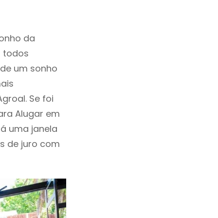
sonho da
, todos
a de um sonho
ais
roal. Se foi
ara Alugar em
Há uma janela
as de juro com