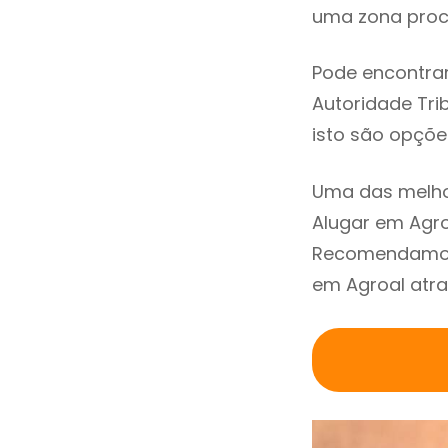
uma zona procu
Pode encontrar
Autoridade Trib
isto são opçõe
Uma das melho
Alugar em Agro
Recomendamos 
em Agroal atra