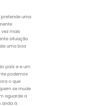
m pretende uma
zmente
 vez mais
ente situação
rada uma boa
do país e e um
mente podemos
ora o que
á quem se mude
uem aguarde a
m anda à