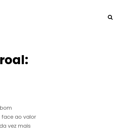
Searc
roal:
m bom
 face ao valor
da vez mais