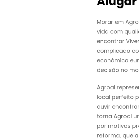
Alugar
Morar em Agro
vida com quali
encontrar Vive
complicado co
económica euro
decisão no mo
Agroal represe
local perfeito
ouvir encontr
torna Agroal u
por motivos pr
reforma, que a