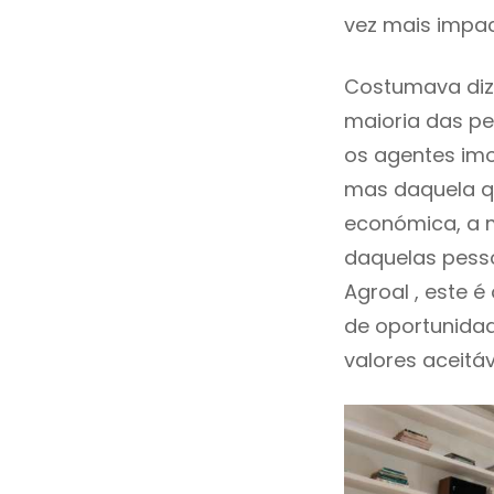
vez mais impac
Costumava dize
maioria das pe
os agentes imo
mas daquela qu
económica, a m
daquelas pesso
Agroal , este
de oportunida
valores aceitáv