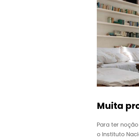
Muita pr
Para ter noçã
o Instituto Na