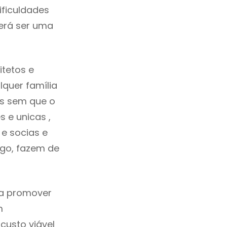
ificuldades
erá ser uma
itetos e
quer família
as sem que o
 e unicas ,
e socias e
ego, fazem de
ca promover
m
custo viável