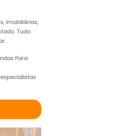
 imobiliárias,
estado. Tudo
ar.
endas Para
specialistas