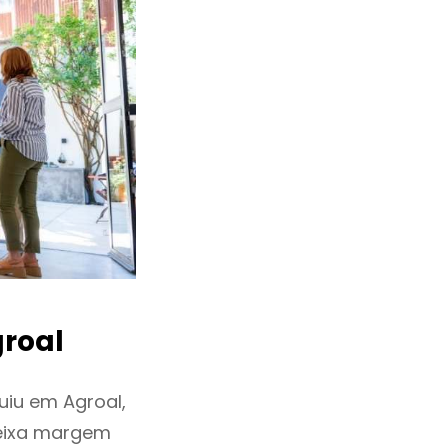
roal
uiu em Agroal,
deixa margem