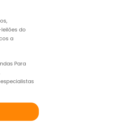
os,
-leilões do
cos a
endas Para
.
specialistas