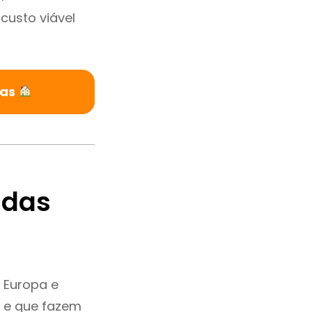
custo viável
las
ndas
 Europa e
a e que fazem