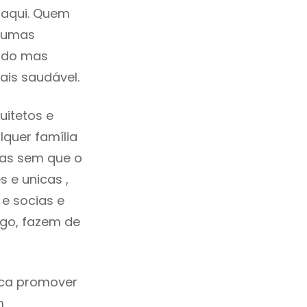
 aqui. Quem
lgumas
cado mas
ais saudável.
uitetos e
quer família
das sem que o
 e unicas ,
e socias e
ego, fazem de
ica promover
m