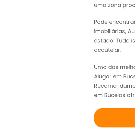
uma zona procu
Pode encontrar
imobiliárias, A
estado. Tudo i
acautelar.
Uma das melho
Alugar em Buce
Recomendamos 
em Bucelas atr