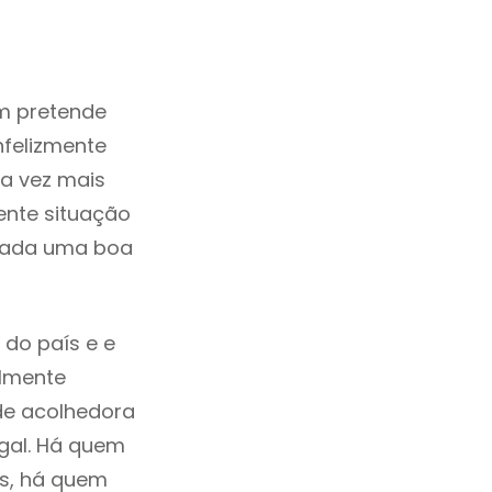
m pretende
nfelizmente
a vez mais
ente situação
erada uma boa
 do país e e
ilmente
de acolhedora
ugal. Há quem
os, há quem