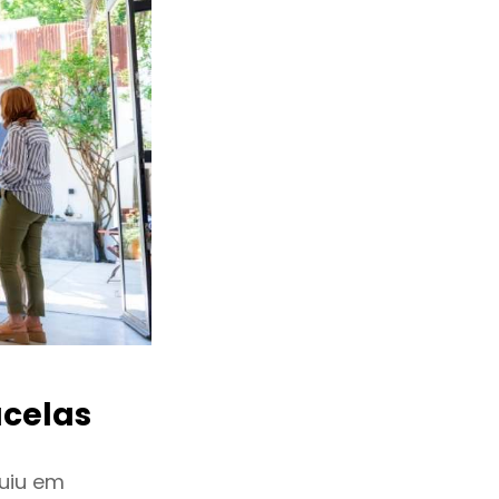
celas
uiu em