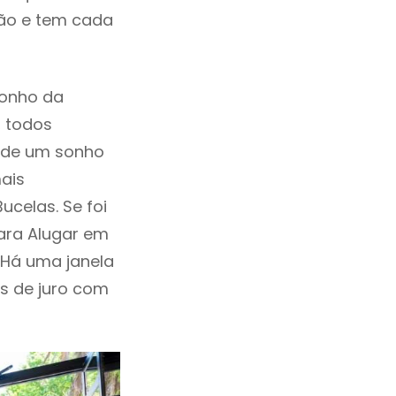
ção e tem cada
sonho da
, todos
a de um sonho
ais
celas. Se foi
ara Alugar em
 Há uma janela
as de juro com