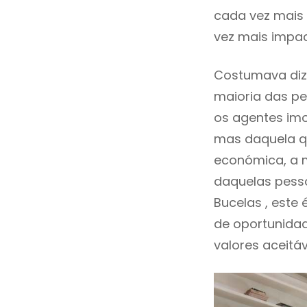
cada vez mais 
vez mais impac
Costumava dize
maioria das pe
os agentes imo
mas daquela qu
económica, a m
daquelas pesso
Bucelas , est
de oportunida
valores aceitáv