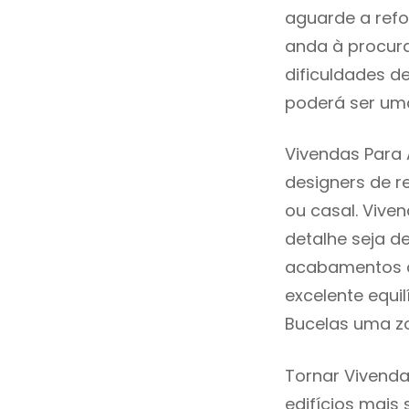
aguarde a refo
anda à procura
dificuldades d
poderá ser uma
Vivendas Para 
designers de 
ou casal. Vive
detalhe seja d
acabamentos de
excelente equi
Bucelas uma zo
Tornar Vivenda
edifícios mais