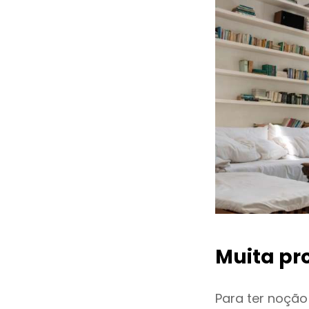
Muita pr
Para ter noçã