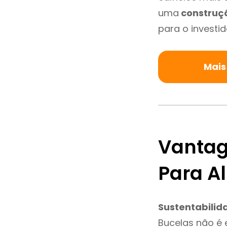
uma
construç
para o investid
Mais
Vantag
Para A
Sustentabilid
Bucelas não é