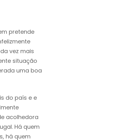
em pretende
nfelizmente
ada vez mais
ente situação
derada uma boa
s do país e e
ilmente
de acolhedora
tugal. Há quem
os, há quem