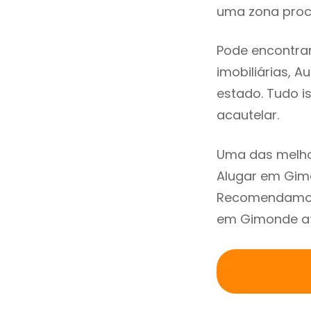
uma zona procu
Pode encontra
imobiliárias, A
estado. Tudo i
acautelar.
Uma das melho
Alugar em Gimo
Recomendamos 
em Gimonde atr