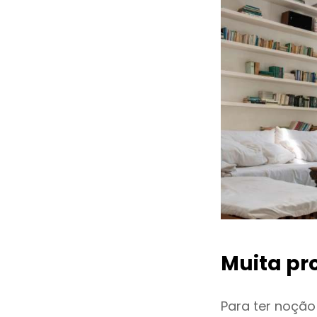
Muita pr
Para ter noçã