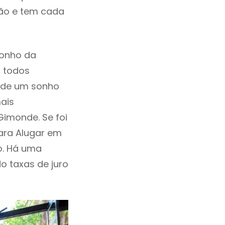
ção e tem cada
sonho da
, todos
a de um sonho
ais
imonde. Se foi
ara Alugar em
o. Há uma
ndo taxas de juro