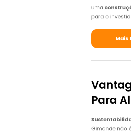
uma
construç
para o investid
Mais 
Vantag
Para A
Sustentabilid
Gimonde não é