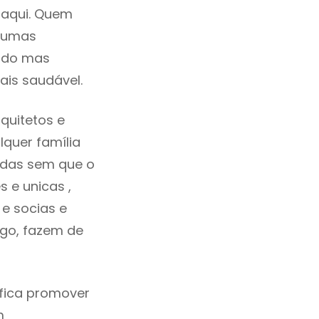
 aqui. Quem
lgumas
cado mas
ais saudável.
quitetos e
quer família
idas sem que o
 e unicas ,
e socias e
ego, fazem de
ifica promover
m