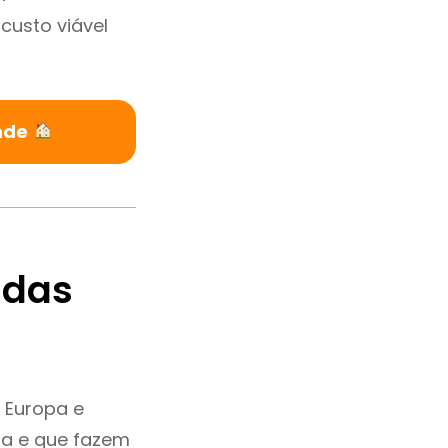
custo viável
onde
ndas
 Europa e
ia e que fazem