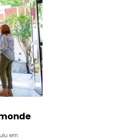
imonde
uiu em