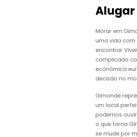
Alugar
Morar em Gimo
uma vida com q
encontrar Viv
complicado co
económica eur
decisão no mo
Gimonde repres
um local perfei
podemos ouvir
o que torna Gi
se mude por mo