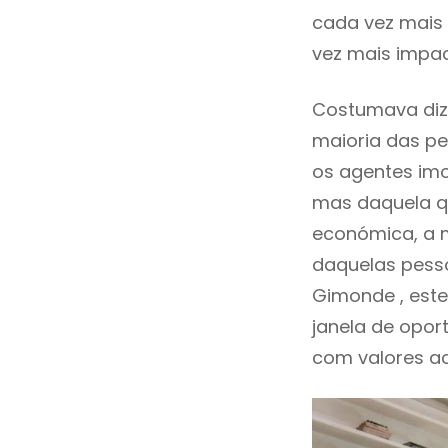
cada vez mais 
vez mais impa
Costumava dize
maioria das pe
os agentes imo
mas daquela qu
económica, a m
daquelas pesso
Gimonde , est
janela de opor
com valores ace