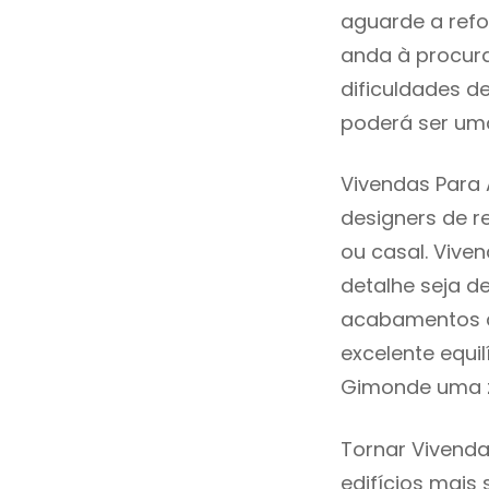
aguarde a refo
anda à procura
dificuldades d
poderá ser uma
Vivendas Para 
designers de 
ou casal. Vive
detalhe seja d
acabamentos de
excelente equi
Gimonde uma z
Tornar Vivenda
edifícios mais