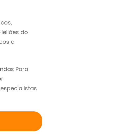
ncos,
-leilões do
cos a
endas Para
r.
specialistas