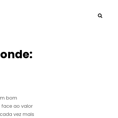
Searc
monde:
 um bom
 face ao valor
cada vez mais